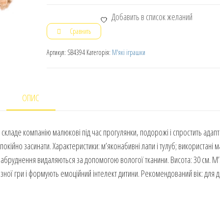
Добавить в список желаний
Сравнить
Артикул:
SB4394
Категорія:
М'які іграшки
ОПИС
складе компанію малюкові під час прогулянки, подорожі і спростить адапт
покійно засинати. Характеристики: м’яконабивні лапи і тулуб; використані 
забруднення видаляються за допомогою вологої тканини. Висота: 30 см. М’
ної гри і формують емоційний інтелект дитини. Рекомендований вік: для ді