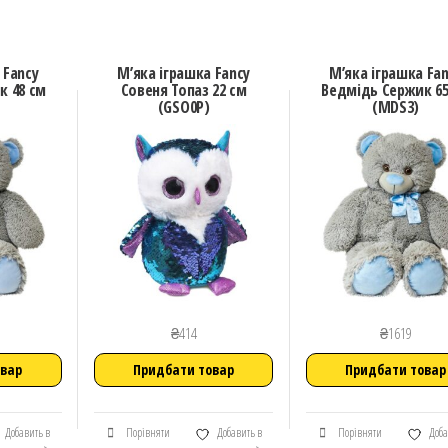
 Fancy
М’яка іграшка Fancy
М’яка іграшка Fa
к 48 см
Совеня Топаз 22 см
Ведмідь Сержик 65
(GSO0P)
(MDS3)
₴
414
₴
1619
овар
Придбати товар
Придбати товар
Добавить в
Порівняти
Добавить в
Порівняти
Доба