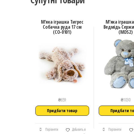
М’яка іграшка Тигрес
М’яка іграшка
Собачка руда 17 см
Ведмідь Сержи
(СО-0101)
(MDS2)
₴
659
₴
1030
Придбати товар
Придбати т
Порівняти
Добавить в
Порівняти