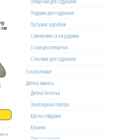
Пляшечки для годування
Подушки для годування
ncy
Пустушки, карабіни
 см
Слинявчики та нагрудники
Соски для пляшечок
Стільчики для годування
Головоломки
Дитяча кімната
Дитяча безпека
Зволожувачі повітря
Крісла-гойдалки
Купання
вить в
Ліжка та манежі