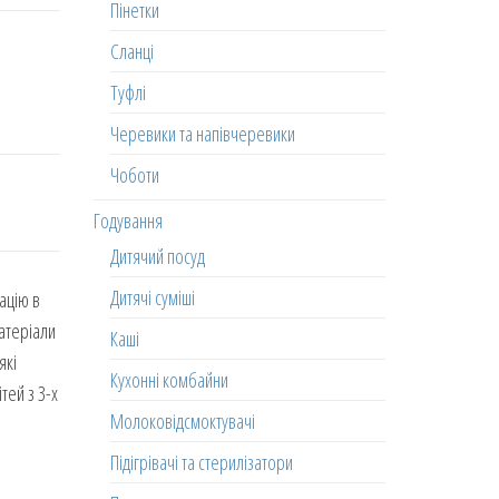
Пінетки
Сланці
Туфлі
Черевики та напівчеревики
Чоботи
Годування
Дитячий посуд
Дитячі суміші
ацію в
матеріали
Каші
які
Кухонні комбайни
тей з 3-х
Молоковідсмоктувачі
Підігрівачі та стерилізатори