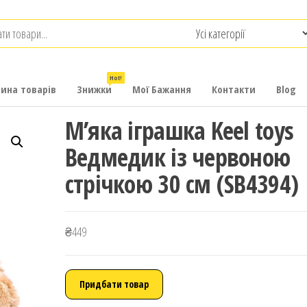
.com.ua
-
итячих
Hot!
рина товарів
Знижки
Мої Бажання
Контакти
Blog
М’яка іграшка Keel toys
Ведмедик із червоною
стрічкою 30 см (SB4394)
₴
449
Придбати товар