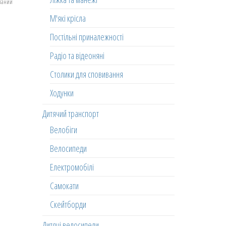
еланий
М'які крісла
Постільні приналежності
Радіо та відеоняні
Столики для сповивання
Ходунки
Дитячий транспорт
Велобіги
Велосипеди
Електромобілі
Самокати
Скейтборди
Дитячі велосипеди