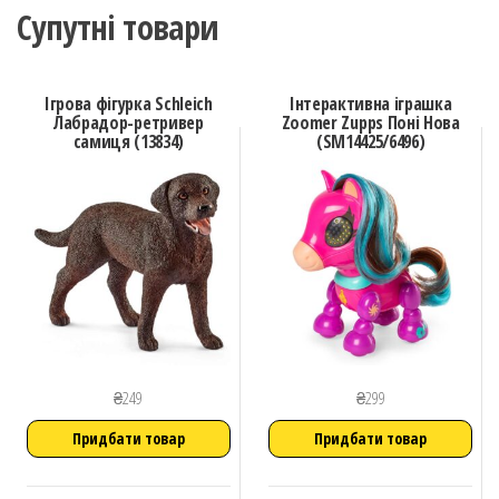
Супутні товари
Ігрова фігурка Schleich
Інтерактивна іграшка
Лабрадор-ретривер
Zoomer Zupps Поні Нова
самиця (13834)
(SM14425/6496)
₴
249
₴
299
Придбати товар
Придбати товар