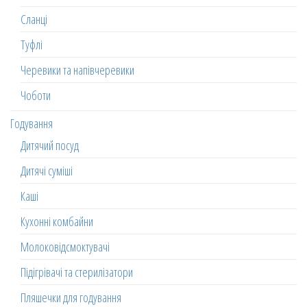
Сланці
Туфлі
Черевики та напівчеревики
Чоботи
Годування
Дитячий посуд
Дитячі суміші
Каші
Кухонні комбайни
Молоковідсмоктувачі
Підігрівачі та стерилізатори
Пляшечки для годування