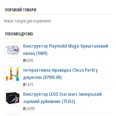
ПОРІВНЯЙ ТОВАРИ
Немає товарів для порівняння
РЕКОМЕНДУЄМО
Конструктор Playmobil Magic Кришталевий
палац (9469)
₴
6699
Інтерактивна пірамідка Chicco Регбі у
джунглях (07905.00)
₴
1419
Конструктор LEGO Star wars Імперський
зоряний руйнівник (75252)
₴
24999