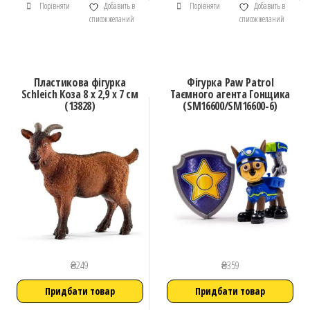
Порівняти
Добавить в
Порівняти
Добавить в
список желаний
список желаний
Пластикова фігурка
Фігурка Paw Patrol
Schleich Коза 8 х 2,9 х 7 см
Таємного агента Гонщика
(13828)
(SM16600/SM16600-6)
₴
249
₴
359
Придбати товар
Придбати товар