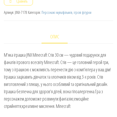
Сравнить
Артикул:
JINX-7178
Категорія:
Персонажі мультфільмів, ігрові фігурки
ОПИС
М’яка іграшка J!NX Minecraft Стів 30 см — чудовий подарунок для
фанатів ігрового всесвіту Minecraft. Стів — це головний герой гри,
тому з іграшкою є можливість перенести дію з комп’ютера у ваш дім!
Іграшка зацікавить дівчаток та хлопчиків віком від 3-х років. Стів
виготовлений з плюшу, у нього особливий та оригінальний дизайн.
Іграшка безпечна для здоров’я дітей, вона гіпоалергенна.Гра з
персонажем допоможе розвинути:фантазію;емоційне
сприйняття;креативне мислення. Minecraft