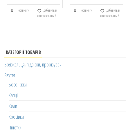
Порівняти
Добавить в
Порівняти
Добавить в
список желаний
список желаний
КАТЕГОРІЇ ТОВАРІВ
Брязкальця, підвіски, прорізувачі
Взуття
Босоніжки
Капці
Кеди
Кросівки
Пінетки