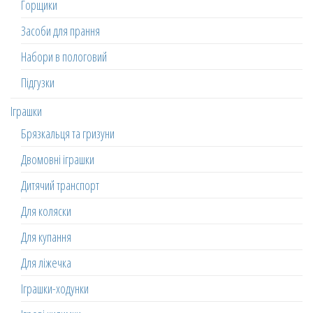
Горщики
Засоби для прання
Набори в пологовий
Підгузки
Іграшки
Брязкальця та гризуни
Двомовні іграшки
Дитячий транспорт
Для коляски
Для купання
Для ліжечка
Іграшки-ходунки