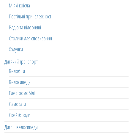
М'які крісла
Постільні приналежності
Радіо та відеоняні
Столики для сповивання
Ходунки
Дитячий транспорт
Велобіги
Велосипеди
Електромобілі
Самокати
Скейтборди
Дитячі велосипеди