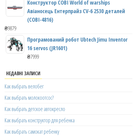
Конструктор COBI World of warships
Авіаносець Ентерпрайз CV-6 2530 деталей
(COBI-4816)
₴
9879
Програмований робот Ubtech Jimu Inventor
16 servos (JR1601)
₴
7999
НЕДАВНІ ЗАПИСИ
Как выбрать велобег
Как выбрать молокоотсос?
Как выбрать детское автокресло
Как выбрать конструктор для ребенка
Как выбрать самокат ребенку