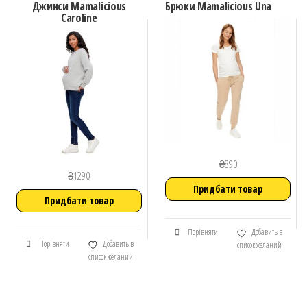
Джинси Mamalicious
Брюки Mamalicious Una
Caroline
₴
890
₴
1290
Придбати товар
Придбати товар
Порівняти
Добавить в
Порівняти
Добавить в
список желаний
список желаний