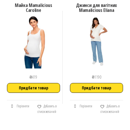
Майка Mamalicious
Джинси для вагітних
Caroline
Mamalicious Eliana
₴
419
₴
1190
Придбати товар
Придбати товар
Порівняти
Добавить в
Порівняти
Добавить в
список желаний
список желаний