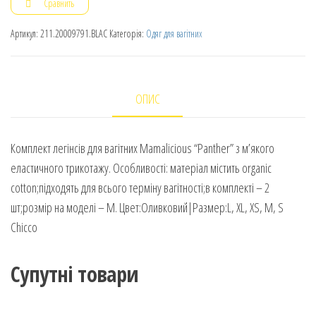
Сравнить
Артикул:
211.20009791.BLAC
Категорія:
Одяг для вагітних
ОПИС
Комплект легінсів для вагітних Mamalicious “Panther” з м’якого
еластичного трикотажу. Особливості: матеріал містить organic
cotton;підходять для всього терміну вагітності;в комплекті – 2
шт;розмір на моделі – M. Цвет:Оливковий|Размер:L, XL, XS, M, S
Chicco
Супутні товари