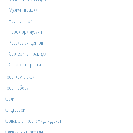
Музичні іграшки
Настільні ігри
Проектори музичні
Розвиваючі центри
Сортери та пірамідки
Спортивні іграшки
Ігрові комплекси
Ігрові набори
Казки
Канцтовари
Карнавальні костюми для дівчат
Коляски та автокрісла