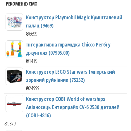
РЕКОМЕНДУЄМО
Конструктор Playmobil Magic Кришталевий
палац (9469)
₴
6699
Інтерактивна пірамідка Chicco Регбі у
джунглях (07905.00)
₴
1419
Конструктор LEGO Star wars Імперський
зоряний руйнівник (75252)
₴
24999
Конструктор COBI World of warships
Авіаносець Ентерпрайз CV-6 2530 деталей
(COBI-4816)
₴
9879