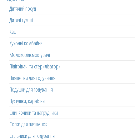
Дитячий посуд
Дитячі суміші
Каші
Кухонні комбайни
Молоковідсмоктувачі
Підігрівачі та стерилізатори
Пляшечки для годування
Подушки для годування
Пустушки, карабіни
Слинявчики та нагрудники
Соски для пляшечок
Стільчики для годування