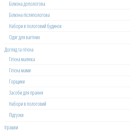
Білизна допологова
Білизна післяпологова
Набори в пологовий будинок
Одяг для вагітних
Догляд та гігієна
Гігієна малюка
Гігієна мами
Горщики
Засоби для прання
Набори в пологовий
Підгузки
Іграшки