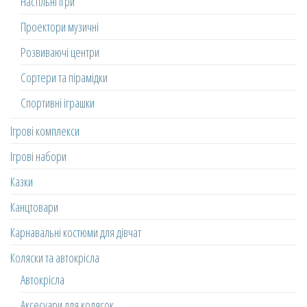
Настільні ігри
Проектори музичні
Розвиваючі центри
Сортери та пірамідки
Спортивні іграшки
Ігрові комплекси
Ігрові набори
Казки
Канцтовари
Карнавальні костюми для дівчат
Коляски та автокрісла
Автокрісла
Аксесуари для колясок