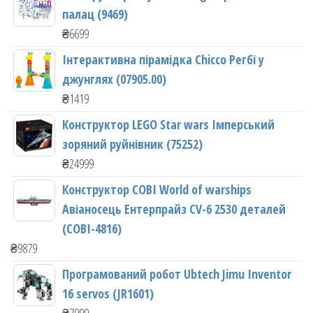
палац (9469)
₴
6699
Інтерактивна пірамідка Chicco Регбі у
джунглях (07905.00)
₴
1419
Конструктор LEGO Star wars Імперський
зоряний руйнівник (75252)
₴
24999
Конструктор COBI World of warships
Авіаносець Ентерпрайз CV-6 2530 деталей
(COBI-4816)
₴
9879
Програмований робот Ubtech Jimu Inventor
16 servos (JR1601)