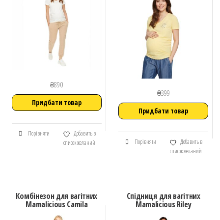
₴
890
₴
399
Придбати товар
Придбати товар
Порівняти
Добавить в
Порівняти
Добавить в
список желаний
список желаний
Комбінезон для вагітних
Спідниця для вагітних
Mamalicious Camila
Mamalicious Riley