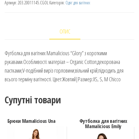
Артикул:
203.20011145.CGOL
Категорія:
Одяг для вагітних
ОПИС
Футболка для вагітних Mamalicious “Glory” з короткими
рукавами.Особливості: матеріал – Organic Cotton;декорована
паєтками;V-подібний виріз горловини;вільний крій;підходить для
всього терміну вагітності. Цвет:Жовтий|Размер:XS, S, M Chicco
Супутні товари
Брюки Mamalicious Una
Футболка для вагітних
Mamalicious Emily