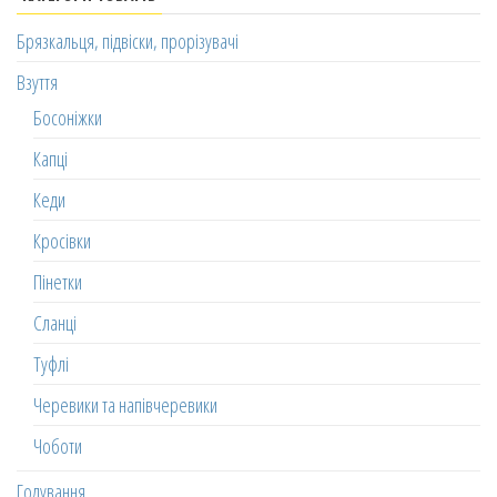
Брязкальця, підвіски, прорізувачі
Взуття
Босоніжки
Капці
Кеди
Кросівки
Пінетки
Сланці
Туфлі
Черевики та напівчеревики
Чоботи
Годування