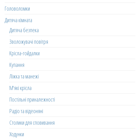
Головоломки
Дитяча кімната
Дитяча безпека
Зволожувачі повітря
Крісла-гойдалки
Купання
Ліжка та манежі
М'які крісла
Постільні приналежності
Радіо та відеоняні
Столики для сповивання
Ходунки