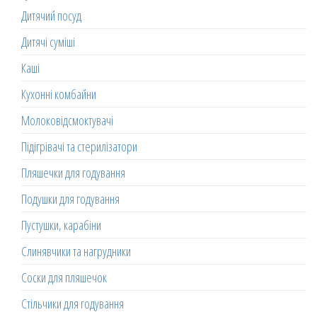
Дитячий посуд
Дитячі суміші
Каші
Кухонні комбайни
Молоковідсмоктувачі
Підігрівачі та стерилізатори
Пляшечки для годування
Подушки для годування
Пустушки, карабіни
Слинявчики та нагрудники
Соски для пляшечок
Стільчики для годування