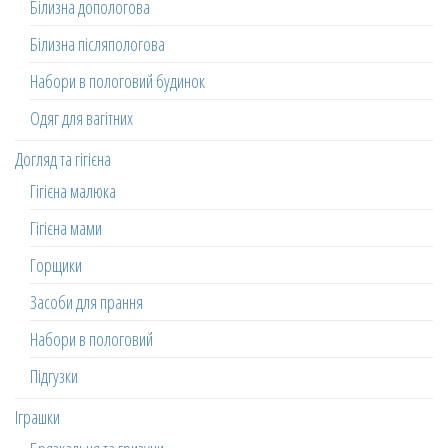
Білизна допологова
Білизна післяпологова
Набори в пологовий будинок
Одяг для вагітних
Догляд та гігієна
Гігієна малюка
Гігієна мами
Горщики
Засоби для прання
Набори в пологовий
Підгузки
Іграшки