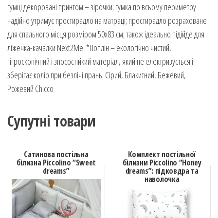
гумці декоровані принтом – зірочки; гумка по всьому периметру
надійно утримує простирадло на матраці; простирадло розраховане
для спального місця розміром 50х83 см; також ідеально підійде для
ліжечка-качалки Next2Me. *Поплін – екологічно чистий,
гігроскопічний і зносостійкий матеріал, який не електризується і
зберігає колір при безлічі прань. Сірий, Блакитний, Бежевий,
Рожевий Chicco
Супутні товари
Сатинова постільна
Комплект постільної
білизна Piccolino “Sweet
білизни Piccolino “Honey
dreams”
dreams”: підковдра та
наволочка