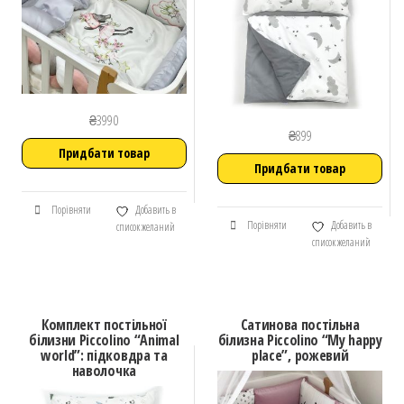
₴
3990
₴
899
Придбати товар
Придбати товар
Порівняти
Добавить в
Порівняти
Добавить в
список желаний
список желаний
Комплект постільної
Сатинова постільна
білизни Piccolino “Animal
білизна Piccolino “My happy
world”: підковдра та
place”, рожевий
наволочка