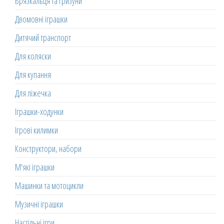
Брязкальця та гризуни
Двомовні іграшки
Дитячий транспорт
Для коляски
Для купання
Для ліжечка
Іграшки-ходунки
Ігрові килимки
Конструктори, набори
М'які іграшки
Машинки та мотоцикли
Музичні іграшки
Настільні ігри