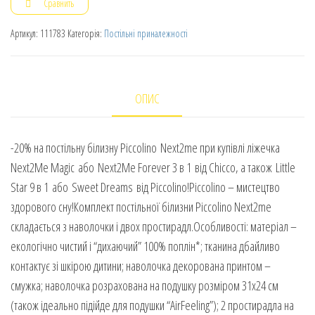
Сравнить
Артикул:
111783
Категорія:
Постільні приналежності
ОПИС
-20% на постільну білизну Piccolino Next2me при купівлі ліжечка
Next2Me Magic або Next2Me Forever 3 в 1 від Chicco, а також Little
Star 9 в 1 або Sweet Dreams від Piccolino!Piccolino – мистецтво
здорового сну!Комплект постільної білизни Piccolino Next2me
складається з наволочки і двох простирадл.Особливості: матеріал –
екологічно чистий і “дихаючий” 100% поплін*; тканина дбайливо
контактує зі шкірою дитини; наволочка декорована принтом –
смужка; наволочка розрахована на подушку розміром 31х24 см
(також ідеально підійде для подушки “AirFeeling”); 2 простирадла на