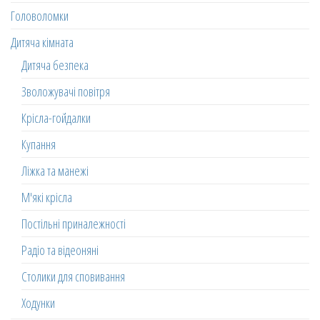
Головоломки
Дитяча кімната
Дитяча безпека
Зволожувачі повітря
Крісла-гойдалки
Купання
Ліжка та манежі
М'які крісла
Постільні приналежності
Радіо та відеоняні
Столики для сповивання
Ходунки