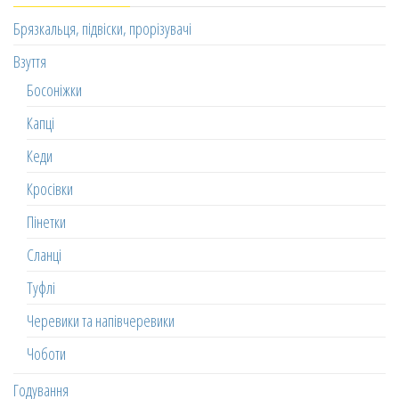
Брязкальця, підвіски, прорізувачі
Взуття
Босоніжки
Капці
Кеди
Кросівки
Пінетки
Сланці
Туфлі
Черевики та напівчеревики
Чоботи
Годування