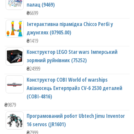
палац (9469)
₴
6699
Інтерактивна пірамідка Chicco Регбі у
джунглях (07905.00)
₴
1419
Конструктор LEGO Star wars Імперський
зоряний руйнівник (75252)
₴
24999
Конструктор COBI World of warships
Авіаносець Ентерпрайз CV-6 2530 деталей
(COBI-4816)
₴
9879
Програмований робот Ubtech Jimu Inventor
16 servos (JR1601)
₴
7999