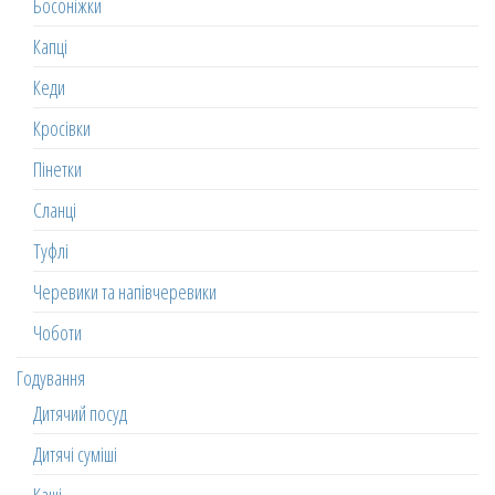
Босоніжки
Капці
Кеди
Кросівки
Пінетки
Сланці
Туфлі
Черевики та напівчеревики
Чоботи
Годування
Дитячий посуд
Дитячі суміші