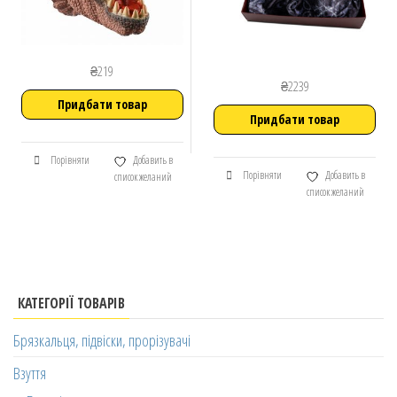
₴
219
₴
2239
Придбати товар
Придбати товар
Порівняти
Добавить в
Порівняти
Добавить в
список желаний
список желаний
КАТЕГОРІЇ ТОВАРІВ
Брязкальця, підвіски, прорізувачі
Взуття