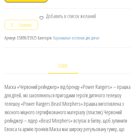
Добавить в список желаний
Сравнить
Артикул:
E5898/E5925
Категорія:
Карнавальні костюми для дівчат
ОПИС
Маска «Червоний рейнджер» від бренду «Power Rangers» – іграшка
для дітей, які захоплюються пригодами героїв дитячого телешоу
телешоу «Power Rangers Beast Morphers».Іграшка виготовлена з
якісного міцного сертифікованого матеріалу (пластик).Червоний
рейнджер – лідер «Beast Morphers» вступає в битву, щоб зупинити
Евокса та армію троніків.Маска має широку регульовану гумку, що