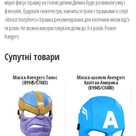
міцно фіксує іграшку на голові дитини.Дитина буде розвивати уяву і
фантазію, будувати сюжетні гри, навчиться грати з іграшками із серії
«Beast morphers».Іграшка рекомендована для хлопчиків віком від 5-
ти років. Не можна використовувати дітям до 3-х років. Power
Rangers
Супутні товари
Маска Avengers Танос
Маска-шолом Avengers
(B9945/E7883)
Капітан Америка
(B9945/C0480)