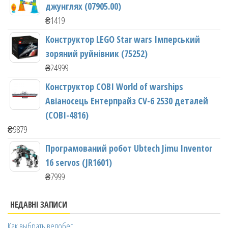
джунглях (07905.00)
₴
1419
Конструктор LEGO Star wars Імперський
зоряний руйнівник (75252)
₴
24999
Конструктор COBI World of warships
Авіаносець Ентерпрайз CV-6 2530 деталей
(COBI-4816)
₴
9879
Програмований робот Ubtech Jimu Inventor
16 servos (JR1601)
₴
7999
НЕДАВНІ ЗАПИСИ
Как выбрать велобег