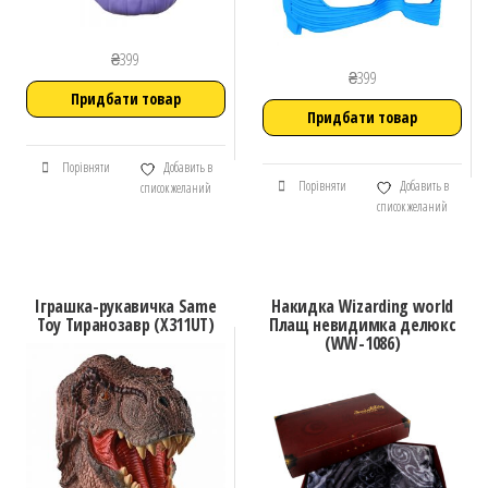
₴
399
₴
399
Придбати товар
Придбати товар
Порівняти
Добавить в
Порівняти
Добавить в
список желаний
список желаний
Іграшка-рукавичка Same
Накидка Wizarding world
Toy Тиранозавр (X311UT)
Плащ невидимка делюкс
(WW-1086)