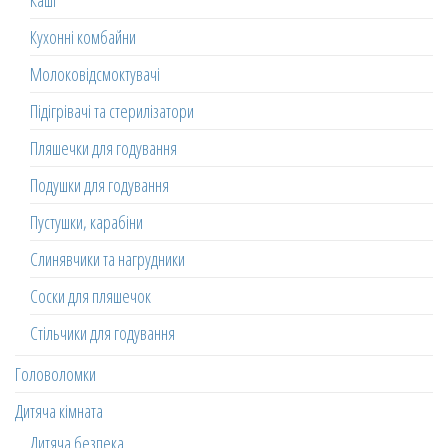
Каші
Кухонні комбайни
Молоковідсмоктувачі
Підігрівачі та стерилізатори
Пляшечки для годування
Подушки для годування
Пустушки, карабіни
Слинявчики та нагрудники
Соски для пляшечок
Стільчики для годування
Головоломки
Дитяча кімната
Дитяча безпека