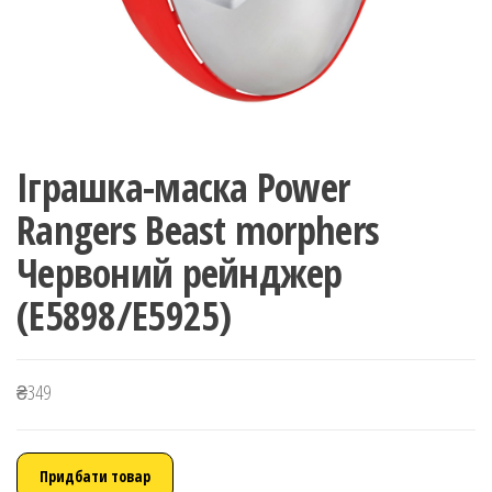
Іграшка-маска Power
Rangers Beast morphers
Червоний рейнджер
(E5898/E5925)
₴
349
Придбати товар