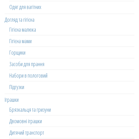
Одяг для вагітних
Догляд та гігієна
Гігієна малюка
Гігієна мами
Горщики
Засоби для прання
Набори в пологовий
Підгузки
Іграшки
Брязкальця та гризуни
Двомовні іграшки
Дитячий транспорт