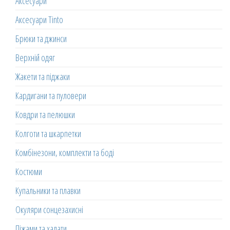
Аксесуари
Аксесуари Tinto
Брюки та джинси
Верхній одяг
Жакети та піджаки
Кардигани та пуловери
Ковдри та пелюшки
Колготи та шкарпетки
Комбінезони, комплекти та боді
Костюми
Купальники та плавки
Окуляри сонцезахисні
Піжами та халати