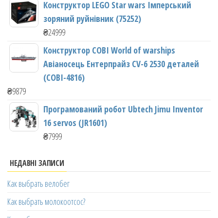
Конструктор LEGO Star wars Імперський
зоряний руйнівник (75252)
₴
24999
Конструктор COBI World of warships
Авіаносець Ентерпрайз CV-6 2530 деталей
(COBI-4816)
₴
9879
Програмований робот Ubtech Jimu Inventor
16 servos (JR1601)
₴
7999
НЕДАВНІ ЗАПИСИ
Как выбрать велобег
Как выбрать молокоотсос?