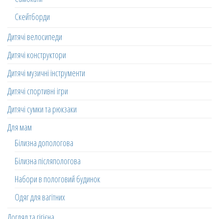
Скейтборди
Дитячі велосипеди
Дитячі конструктори
Дитячі музичні інструменти
Дитячі спортивні ігри
Дитячі сумки та рюкзаки
Для мам
Білизна допологова
Білизна післяпологова
Набори в пологовий будинок
Одяг для вагітних
Догляд та гігієна