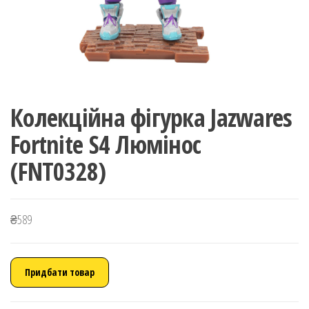
Колекційна фігурка Jazwares
Fortnite S4 Люмінос
(FNT0328)
₴
589
Придбати товар