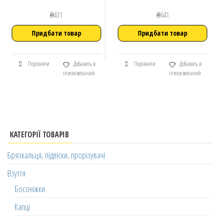
₴
431
₴
641
Придбати товар
Придбати товар
Порівняти
Добавить в
Порівняти
Добавить в
список желаний
список желаний
КАТЕГОРІЇ ТОВАРІВ
Брязкальця, підвіски, прорізувачі
Взуття
Босоніжки
Капці