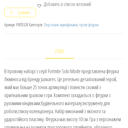
Добавить в список желаний
Сравнить
Артикул:
FNT0328
Категорія:
Персонажі мультфільмів, ігрові фігурки
ОПИС
В ігровому наборі з серії Fortnite Solo Mode представлена фігурка
Люміноса від бренду Jazwares. Це ретельно деталізований герой,
який має більше 25 точок артикуляції і повністю схожий з
оригінальним зразком з гри. Комплект складається з: фігурки з
рухомими кінцівками;будівельного матеріалу;інструменту для
роботи;списку колекціонера. Набір виконаний з якісного та
ударостійкого пластику. Фігурка має висоту 10 см. Гра з персонажем
спрямована на розвиток просторового сприйняття, образного