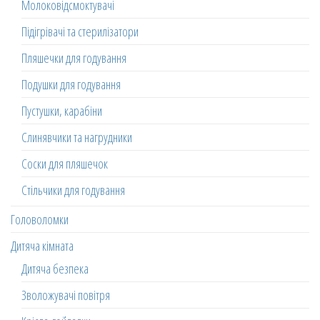
Молоковідсмоктувачі
Підігрівачі та стерилізатори
Пляшечки для годування
Подушки для годування
Пустушки, карабіни
Слинявчики та нагрудники
Соски для пляшечок
Стільчики для годування
Головоломки
Дитяча кімната
Дитяча безпека
Зволожувачі повітря