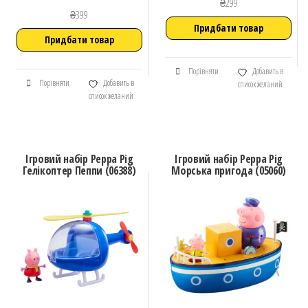
₴
299
₴
399
Придбати товар
Придбати товар
Порівняти
Добавить в
Порівняти
Добавить в
список желаний
список желаний
Ігровий набір Peppa Pig
Ігровий набір Peppa Pig
Гелікоптер Пеппи (06388)
Морська пригода (05060)