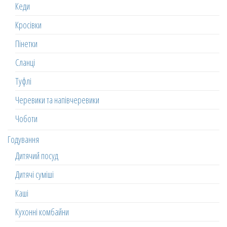
Кеди
Кросівки
Пінетки
Сланці
Туфлі
Черевики та напівчеревики
Чоботи
Годування
Дитячий посуд
Дитячі суміші
Каші
Кухонні комбайни