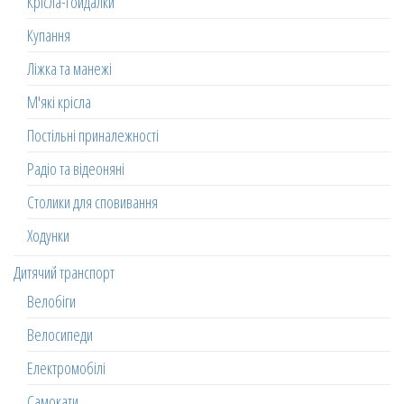
Крісла-гойдалки
Купання
Ліжка та манежі
М'які крісла
Постільні приналежності
Радіо та відеоняні
Столики для сповивання
Ходунки
Дитячий транспорт
Велобіги
Велосипеди
Електромобілі
Самокати