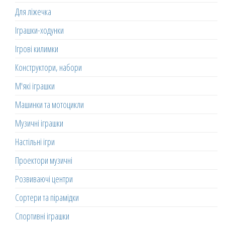
Для ліжечка
Іграшки-ходунки
Ігрові килимки
Конструктори, набори
М'які іграшки
Машинки та мотоцикли
Музичні іграшки
Настільні ігри
Проектори музичні
Розвиваючі центри
Сортери та пірамідки
Спортивні іграшки