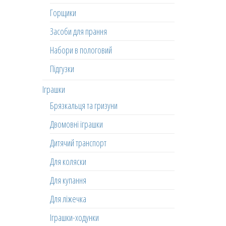
Горщики
Засоби для прання
Набори в пологовий
Підгузки
Іграшки
Брязкальця та гризуни
Двомовні іграшки
Дитячий транспорт
Для коляски
Для купання
Для ліжечка
Іграшки-ходунки