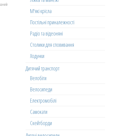
еланий
М'які крісла
Постільні приналежності
Радіо та відеоняні
Столики для сповивання
Ходунки
Дитячий транспорт
Велобіги
Велосипеди
Електромобілі
Самокати
Скейтборди
Дитячі велосипеди