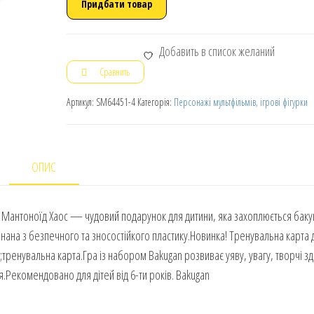
Придбати товар
Добавить в список желаний
Сравнить
Артикул:
SM64451-4
Категорія:
Персонажі мультфільмів, ігрові фігурки
ОПИС
ce Мантоноїд Хаос — чудовий подарунок для дитини, яка захоплюється бак
нана з безпечного та зносостійкого пластику.Новинка! Тренувальна карта
тренувальна карта.Гра із набором Bakugan розвиває уяву, увагу, творчі зді
.Рекомендовано для дітей від 6-ти років. Bakugan