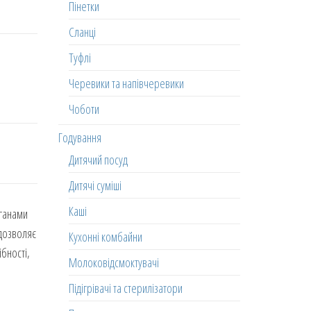
Пінетки
Сланці
Туфлі
Черевики та напівчеревики
Чоботи
Годування
Дитячий посуд
Дитячі суміші
Каші
уганами
 дозволяє
Кухонні комбайни
бності,
Молоковідсмоктувачі
Підігрівачі та стерилізатори