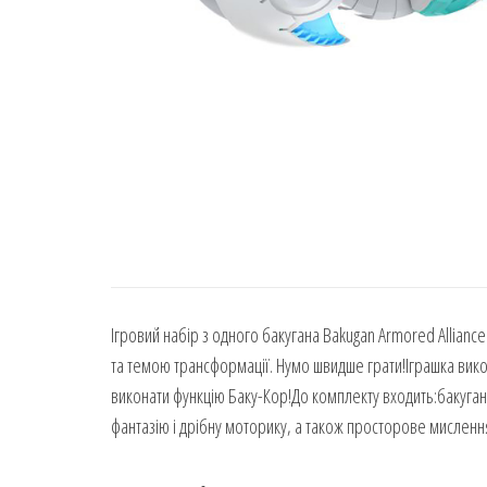
Ігровий набір з одного бакугана Bakugan Armored Allian
та темою трансформації. Нумо швидше грати!Іграшка вико
виконати функцію Баку-Кор!До комплекту входить:бакуган;
фантазію і дрібну моторику, а також просторове мислення