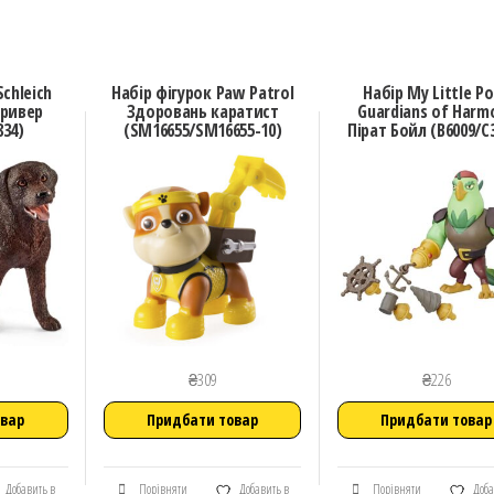
Schleich
Набір фігурок Paw Patrol
Набір My Little P
ривер
Здоровань каратист
Guardians of Harm
834)
(SM16655/SM16655-10)
Пірат Бойл (B6009/C
₴
309
₴
226
овар
Придбати товар
Придбати товар
Добавить в
Порівняти
Добавить в
Порівняти
Доба