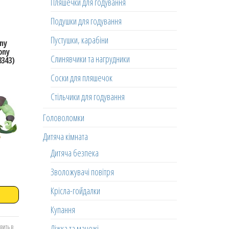
Пляшечки для годування
Подушки для годування
Пустушки, карабіни
ony
ony
Слинявчики та нагрудники
3343)
Соски для пляшечок
Стільчики для годування
Головоломки
Дитяча кімната
Дитяча безпека
Зволожувачі повітря
Крісла-гойдалки
Купання
Ліжка та манежі
вить в