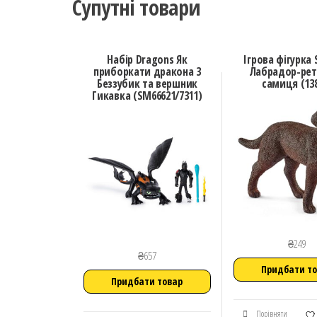
Супутні товари
Набір Dragons Як
Ігрова фігурка 
приборкати дракона 3
Лабрадор-рет
Беззубик та вершник
самиця (13
Гикавка (SM66621/7311)
₴
249
₴
657
Придбати т
Придбати товар
Порівняти