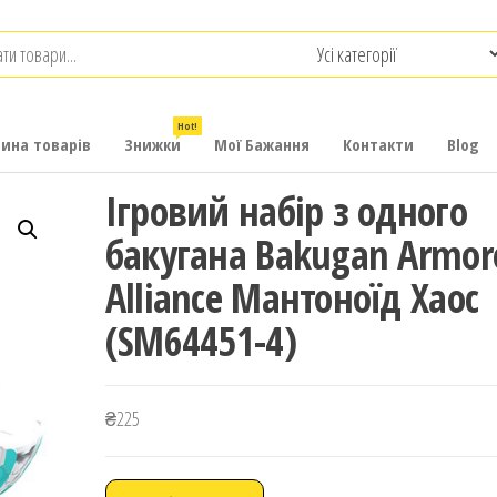
.com.ua
-
итячих
Hot!
рина товарів
Знижки
Мої Бажання
Контакти
Blog
Ігровий набір з одного
бакугана Bakugan Armor
Alliance Мантоноїд Хаос
(SM64451-4)
₴
225