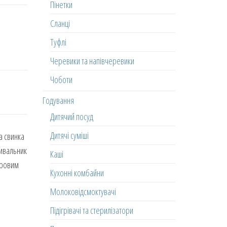
Пінетки
Сланці
Туфлі
Черевики та напівчеревики
Чоботи
Годування
Дитячий посуд
Дитячі суміші
а свинка
мивальник
Каші
ігровим
Кухонні комбайни
Молоковідсмоктувачі
Підігрівачі та стерилізатори