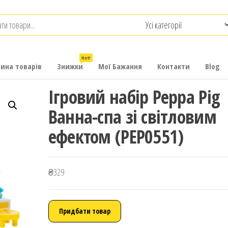
.com.ua
-
итячих
Hot!
рина товарів
Знижки
Мої Бажання
Контакти
Blog
Ігровий набір Peppa Pig
Ванна-спа зі світловим
ефектом (PEP0551)
₴
329
Придбати товар