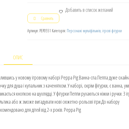
Добавить в список желаний
Сравнить
Артикул:
PEP0551
Категорія:
Персонажі мультфільмів, ігрові фігурки
ОПИС
ілившись у новому ігровому наборі Peppa Pig Ванна-спа.Пеппа дуже охайн
чку для душа і купальник з каченятком. У наборі, окрім фігурки, є ванна, у
икається кнопкою на шухлядці. У фігурки Пеппи рухаються ніжки і ручки. З 
льтика або ж зможе вигадувати нові сюжетно-рольові ігри.До набору
комендовано для дітей від 2-х років. Peppa Pig