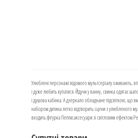
Улюблені персонажі відомого мультсеріалу оживають, вт
і дуже любить купатися. Йдучи у ванну, свинка одягає шапо
і душова кабінка. А дзеркало обладнане підсвіткою, що вм
набором дитина легко відтворить сцени з улюбленого му
входить:фігурка Пеппи;аксесуари зі світловим ефектом.Ре
Супутні товари