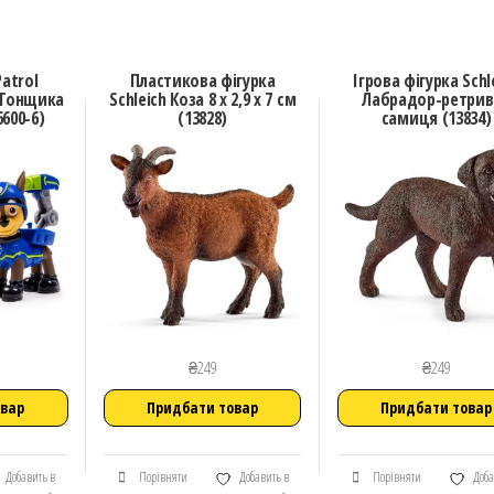
atrol
Пластикова фігурка
Ігрова фігурка Schl
 Гонщика
Schleich Коза 8 х 2,9 х 7 см
Лабрадор-ретрив
600-6)
(13828)
самиця (13834)
₴
249
₴
249
овар
Придбати товар
Придбати товар
Добавить в
Порівняти
Добавить в
Порівняти
Доба