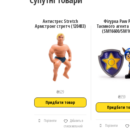
Антистрес Stretch
Фігурка Paw P
Армстронг стретч (120483)
Таємного агента
(SM16600/SM16
₴
629
₴
359
Придбати товар
Придбати т
Порівняти
Добавить в
Порівняти
список желаний