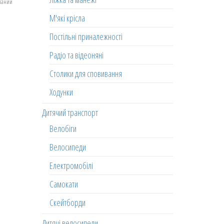
еланий
М'які крісла
Постільні приналежності
Радіо та відеоняні
Столики для сповивання
Ходунки
Дитячий транспорт
Велобіги
Велосипеди
Електромобілі
Самокати
Скейтборди
Дитячі велосипеди