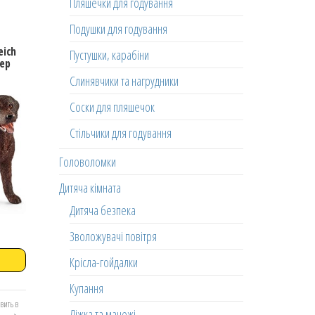
Пляшечки для годування
Подушки для годування
eich
Пустушки, карабіни
ер
Слинявчики та нагрудники
Соски для пляшечок
Стільчики для годування
Головоломки
Дитяча кімната
Дитяча безпека
Зволожувачі повітря
Крісла-гойдалки
Купання
вить в
Ліжка та манежі