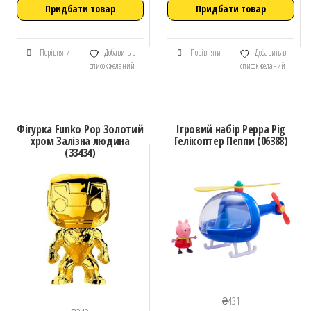
Придбати товар
Придбати товар
Порівняти
Добавить в
Порівняти
Добавить в
список желаний
список желаний
Фігурка Funko Pop Золотий
Ігровий набір Peppa Pig
хром Залізна людина
Гелікоптер Пеппи (06388)
(33434)
₴
431