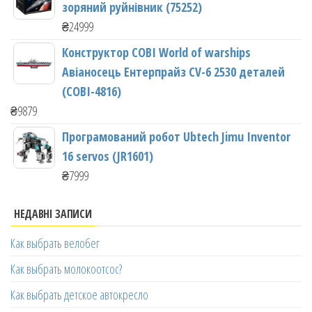
зоряний руйнівник (75252)
₴
24999
Конструктор COBI World of warships
Авіаносець Ентерпрайз CV-6 2530 деталей
(COBI-4816)
₴
9879
Програмований робот Ubtech Jimu Inventor
16 servos (JR1601)
₴
7999
НЕДАВНІ ЗАПИСИ
Как выбрать велобег
Как выбрать молокоотсос?
Как выбрать детское автокресло