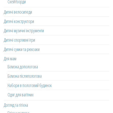
Скейтборди
Дитячі велосипеди
Дитячі конструктори
Дитячі музичні інструменти
Дитячі спортивні ігри
Дитячі сумки та рюкзаки
Для мам
Білизна допологова
Білизна післяпологова
Набори в пологовий будинок
Одяг для вагітних
Догляд та гігієна