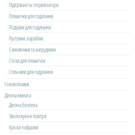
Підігрівачі та стерилізатори
Пляшечки для годування
Подушки для годування
Пустушки, карабіни
Слинявчики та нагрудники
Соски для пляшечок
Стільчики для годування
Головоломки
Дитяча кімната
Дитяча безпека
Зволожувачі повітря
Крісла-гойдалки