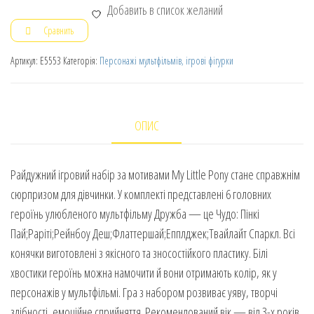
Добавить в список желаний
Сравнить
Артикул:
E5553
Категорія:
Персонажі мультфільмів, ігрові фігурки
ОПИС
Райдужний ігровий набір за мотивами My Little Pony стане справжнім
сюрпризом для дівчинки. У комплекті представлені 6 головних
героїнь улюбленого мультфільму Дружба — це Чудо: Пінкі
Пай;Раріті;Рейнбоу Деш;Флаттершай;Епплджек;Твайлайт Спаркл. Всі
конячки виготовлені з якісного та зносостійкого пластику. Білі
хвостики героїнь можна намочити й вони отримають колір, як у
персонажів у мультфільмі. Гра з набором розвиває уяву, творчі
здібності, емоційне сприйняття. Рекомендований вік — від 3-х років.