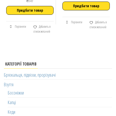
₴
349
Придбати товар
Придбати товар
Порівняти
Добавить в
Порівняти
Добавить в
список желаний
список желаний
КАТЕГОРІЇ ТОВАРІВ
Брязкальця, підвіски, прорізувачі
Взуття
Босоніжки
Капці
Кеди