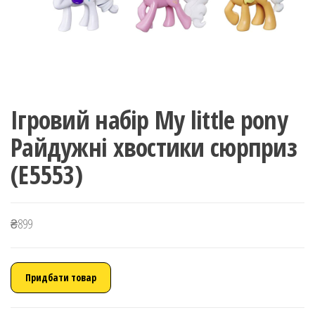
Ігровий набір My little pony
Райдужні хвостики сюрприз
(E5553)
₴
899
Придбати товар