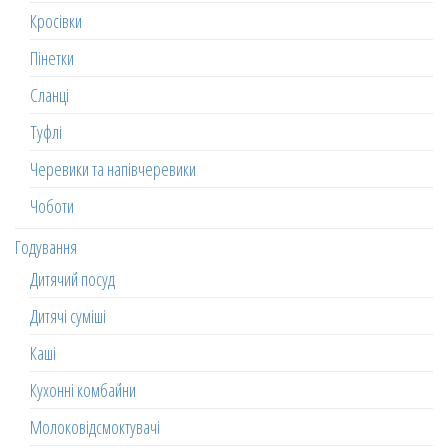
Кросівки
Пінетки
Сланці
Туфлі
Черевики та напівчеревики
Чоботи
Годування
Дитячий посуд
Дитячі суміші
Каші
Кухонні комбайни
Молоковідсмоктувачі