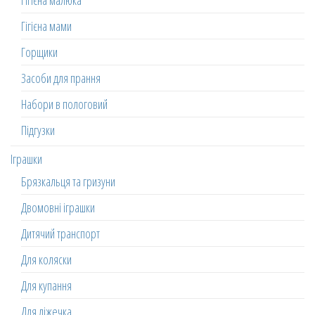
Гігієна малюка
Гігієна мами
Горщики
Засоби для прання
Набори в пологовий
Підгузки
Іграшки
Брязкальця та гризуни
Двомовні іграшки
Дитячий транспорт
Для коляски
Для купання
Для ліжечка