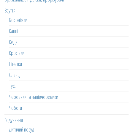
Взуття
Босоніжки
Капці
Кеди
Кросівки
Пінетки
Сланці
Туфлі
Черевики та напівчеревики
Чоботи
Годування
Дитячий посуд