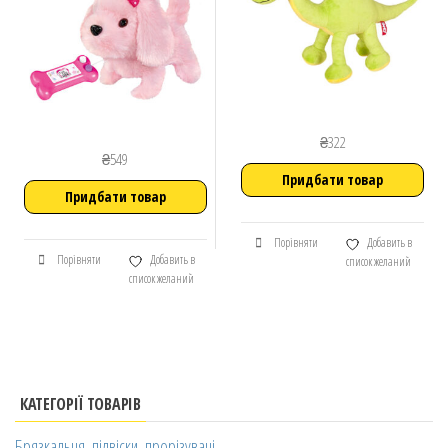
₴
322
₴
549
Придбати товар
Придбати товар
Порівняти
Добавить в
Порівняти
Добавить в
список желаний
список желаний
КАТЕГОРІЇ ТОВАРІВ
Брязкальця, підвіски, прорізувачі