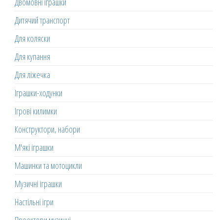
Двомовні іграшки
Дитячий транспорт
Для коляски
Для купання
Для ліжечка
Іграшки-ходунки
Ігрові килимки
Конструктори, набори
М'які іграшки
Машинки та мотоцикли
Музичні іграшки
Настільні ігри