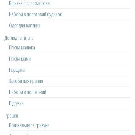
Білизна післяпологова
Набори в пологовий будинок
Одяг для вагітних
Догляд та гігієна
Гігієна малюка
Гігієна мами
Горщики
Засоби для прання
Набори в пологовий
Підгузки
Іграшки
Брязкальця та гризуни