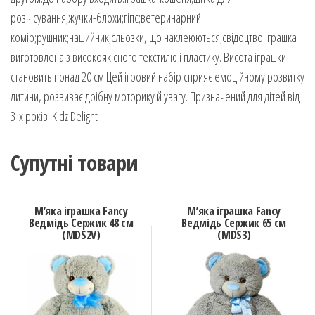
розчісування;жучки-блохи;гіпс;ветеринарний
комір;рушник;нашийник;сльозки, що наклеюються;свідоцтво.Іграшка
виготовлена з високоякісного текстилю і пластику. Висота іграшки
становить понад 20 см.Цей ігровий набір сприяє емоційному розвитку
дитини, розвиває дрібну моторику й увагу. Призначений для дітей від
3-х років. Kidz Delight
Супутні товари
М’яка іграшка Fancy
М’яка іграшка Fancy
Ведмідь Сержик 48 см
Ведмідь Сержик 65 см
(MDS2V)
(MDS3)