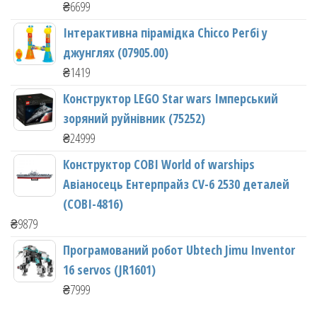
₴
6699
Інтерактивна пірамідка Chicco Регбі у
джунглях (07905.00)
₴
1419
Конструктор LEGO Star wars Імперський
зоряний руйнівник (75252)
₴
24999
Конструктор COBI World of warships
Авіаносець Ентерпрайз CV-6 2530 деталей
(COBI-4816)
₴
9879
Програмований робот Ubtech Jimu Inventor
16 servos (JR1601)
₴
7999