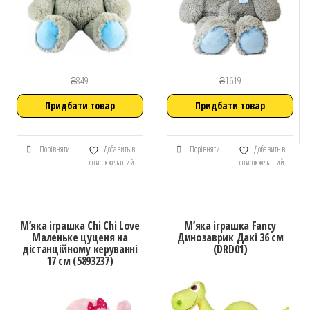
₴
849
₴
1619
Придбати товар
Придбати товар
Порівняти
Добавить в
Порівняти
Добавить в
список желаний
список желаний
М’яка іграшка Chi Chi Love
М’яка іграшка Fancy
Маленьке цуценя на
Динозаврик Дакі 36 см
дістанційному керуванні
(DRD01)
17 см (5893237)