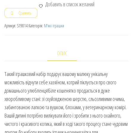
Добавить в список желаний
Сравнить
Артикул:
S19014
Категорія:
М'які іграшки
ОПИС
Такий іграшковий набір подарує вашому малюку унікальну
можливість відчути себе хазяїном, котрий піклується про свого
домашнього улюбленця!Біле кошенятко продається в дуже
хворобливому стані: зі скуйовдженою шерстю, сльозливими очима,
забинтованою лапкою та вушком, блохами, у ветеринарному комірі.
Вашій дитині потрібно вилікувати його і зробити з нього охайного,
чистого і красивого котика, який в ході такого процесу стане чудовим
другом.До набору входить:іграшка-кошеня;щітка для