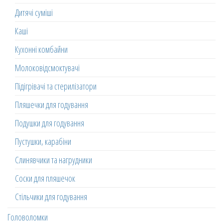
Дитячі суміші
Каші
Кухонні комбайни
Молоковідсмоктувачі
Підігрівачі та стерилізатори
Пляшечки для годування
Подушки для годування
Пустушки, карабіни
Слинявчики та нагрудники
Соски для пляшечок
Стільчики для годування
Головоломки