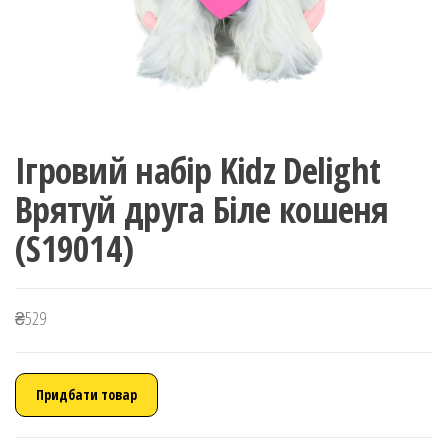
Ігровий набір Kidz Delight
Врятуй друга Біле кошеня
(S19014)
₴
529
Придбати товар