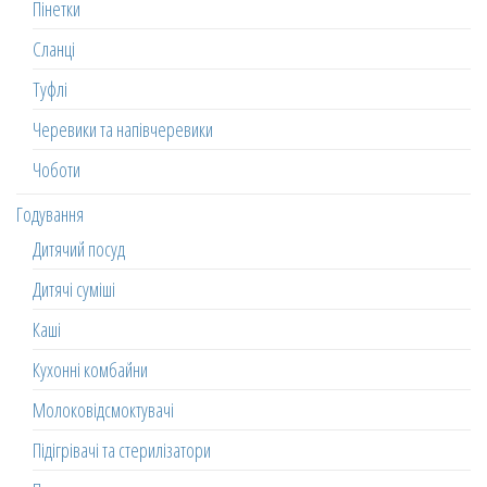
Пінетки
Сланці
Туфлі
Черевики та напівчеревики
Чоботи
Годування
Дитячий посуд
Дитячі суміші
Каші
Кухонні комбайни
Молоковідсмоктувачі
Підігрівачі та стерилізатори