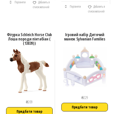
Порівняти
Добавить в
Порівняти
Добавить в
список желаний
список желаний
Фігурка Schleich Horse Club
Ігровий набір Дитячий
Лоша породи пінтабіан (
манеж Sylvanian Families
(13839))
₴
229
₴
209
Придбати товар
Придбати товар