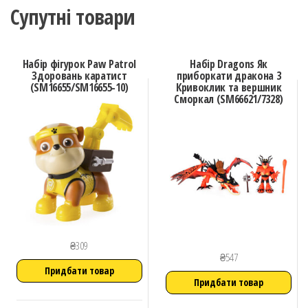
Супутні товари
Набір фігурок Paw Patrol
Набір Dragons Як
Здоровань каратист
приборкати дракона 3
(SM16655/SM16655-10)
Кривоклик та вершник
Сморкал (SM66621/7328)
₴
309
₴
547
Придбати товар
Придбати товар