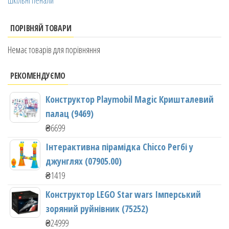
Шкільні пенали
ПОРІВНЯЙ ТОВАРИ
Немає товарів для порівняння
РЕКОМЕНДУЄМО
Конструктор Playmobil Magic Кришталевий
палац (9469)
₴
6699
Інтерактивна пірамідка Chicco Регбі у
джунглях (07905.00)
₴
1419
Конструктор LEGO Star wars Імперський
зоряний руйнівник (75252)
₴
24999