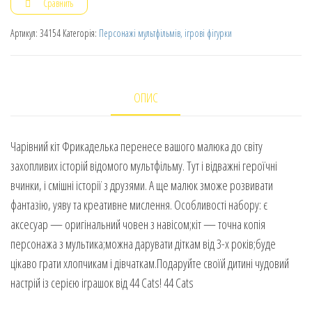
Сравнить
Артикул:
34154
Категорія:
Персонажі мультфільмів, ігрові фігурки
ОПИС
Чарівний кіт Фрикаделька перенесе вашого малюка до світу
захопливих історій відомого мультфільму. Тут і відважні героїчні
вчинки, і смішні історії з друзями. А ще малюк зможе розвивати
фантазію, уяву та креативне мислення. Особливості набору: є
аксесуар — оригінальний човен з навісом;кіт — точна копія
персонажа з мультика;можна дарувати діткам від 3-х років;буде
цікаво грати хлопчикам і дівчаткам.Подаруйте своїй дитині чудовий
настрій із серією іграшок від 44 Cats! 44 Cats