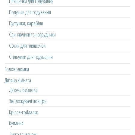
Пляшечки для годування
Подушки для годування
Пустушки, карабіни
Слинявчики та нагрудники
Соски для пляшечок
Стільчики для годування
Головоломки
Дитяча кімната
Дитяча безпека
Зволожувачі повітря
Крісла-гойдалки
Купання
Ліжка та манежі