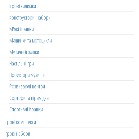
Ігрові килимки
Конструктори, набори
М'які іграшки
Машинки та мотоцикли
Музичні іграшки
Настільні ігри
Проектори музичні
Розвиваючі центри
Сортери та пірамідки
Спортивні іграшки
Ігрові комплекси
Ігрові набори