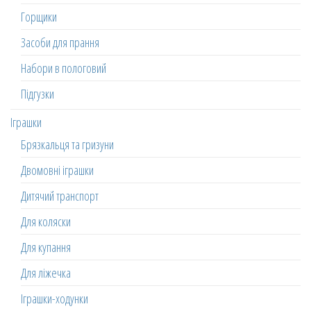
Горщики
Засоби для прання
Набори в пологовий
Підгузки
Іграшки
Брязкальця та гризуни
Двомовні іграшки
Дитячий транспорт
Для коляски
Для купання
Для ліжечка
Іграшки-ходунки