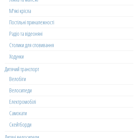
М'які крісла
Постільні приналежності
Радіо та відеоняні
Столики для сповивання
Ходунки
Дитячий транспорт
Велобіги
Велосипеди
Електромобілі
Самокати
Скейтборди
Дитячі велосипеди