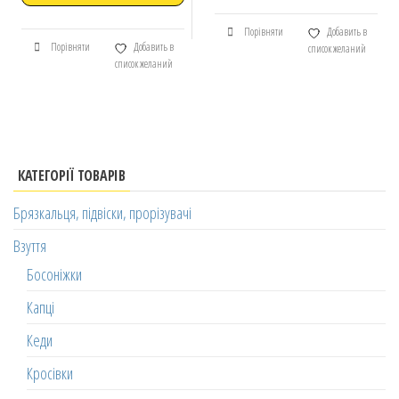
Порівняти
Добавить в
Порівняти
Добавить в
список желаний
список желаний
КАТЕГОРІЇ ТОВАРІВ
Брязкальця, підвіски, прорізувачі
Взуття
Босоніжки
Капці
Кеди
Кросівки