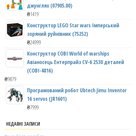
джунглях (07905.00)
₴
1419
Конструктор LEGO Star wars Імперський
зоряний руйнівник (75252)
₴
24999
Конструктор COBI World of warships
Авіаносець Ентерпрайз CV-6 2530 деталей
(COBI-4816)
₴
9879
Програмований робот Ubtech Jimu Inventor
16 servos (JR1601)
₴
7999
НЕДАВНІ ЗАПИСИ