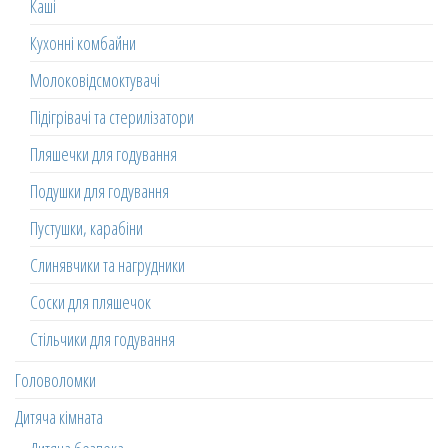
Каші
Кухонні комбайни
Молоковідсмоктувачі
Підігрівачі та стерилізатори
Пляшечки для годування
Подушки для годування
Пустушки, карабіни
Слинявчики та нагрудники
Соски для пляшечок
Стільчики для годування
Головоломки
Дитяча кімната