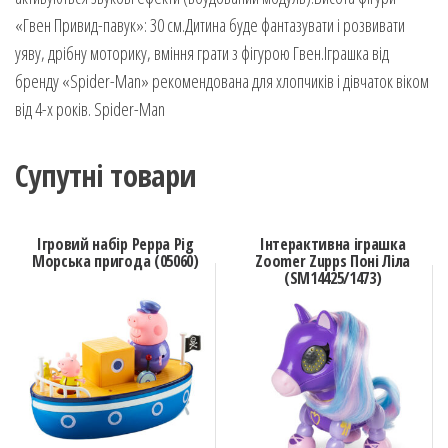
«Гвен Привид-павук»: 30 см.Дитина буде фантазувати і розвивати
уяву, дрібну моторику, вміння грати з фігурою Гвен.Іграшка від
бренду «Spider-Man» рекомендована для хлопчиків і дівчаток віком
від 4-х років. Spider-Man
Супутні товари
Ігровий набір Peppa Pig
Інтерактивна іграшка
Морська пригода (05060)
Zoomer Zupps Поні Ліла
(SM14425/1473)