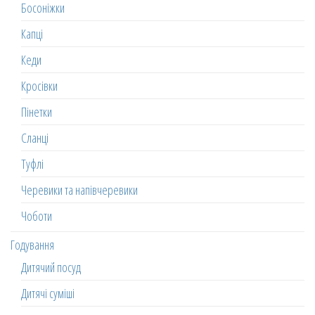
Босоніжки
Капці
Кеди
Кросівки
Пінетки
Сланці
Туфлі
Черевики та напівчеревики
Чоботи
Годування
Дитячий посуд
Дитячі суміші