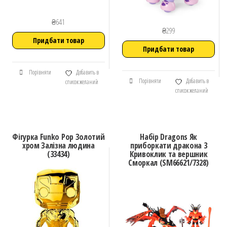
₴
641
₴
299
Придбати товар
Придбати товар
Порівняти
Добавить в
Порівняти
Добавить в
список желаний
список желаний
Фігурка Funko Pop Золотий
Набір Dragons Як
хром Залізна людина
приборкати дракона 3
(33434)
Кривоклик та вершник
Сморкал (SM66621/7328)