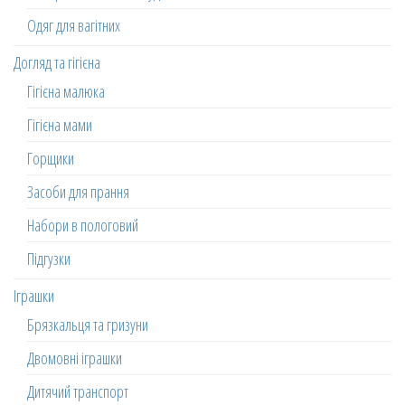
Одяг для вагітних
Догляд та гігієна
Гігієна малюка
Гігієна мами
Горщики
Засоби для прання
Набори в пологовий
Підгузки
Іграшки
Брязкальця та гризуни
Двомовні іграшки
Дитячий транспорт