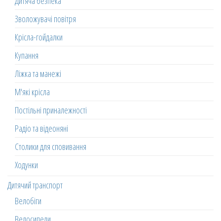
Дитяча безпека
Зволожувачі повітря
Крісла-гойдалки
Купання
Ліжка та манежі
М'які крісла
Постільні приналежності
Радіо та відеоняні
Столики для сповивання
Ходунки
Дитячий транспорт
Велобіги
Велосипеди