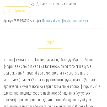
Добавить в список желаний
Сравнить
Артикул:
E8686/E8730
Категорія:
Персонажі мультфільмів, ігрові фігурки
ОПИС
Ігрова фігурка «Гвен Привид-павук» від бренду «Spider-Man» –
фігура Гвен Стейсі із серії «Titan Hero», після того як її вкусив
радіоактивний павук.Фігура виготовлена з якісного міцного
матеріалу (пластик).У іграшки рухомі ноги і руки, голова (5 точок
артикуляції).Руки та ноги на шарнірах.На спині ігрової фігури є місце
для кріплення додаткового навісного обладнання (купується
окремо). При використанні додаткового обладнання у фігури
активуються звукові ефекти (вбудований модуль).Висота фігури