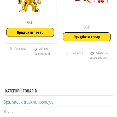
₴
349
₴
547
Придбати товар
Придбати товар
Порівняти
Добавить в
Порівняти
Добавить в
список желаний
список желаний
КАТЕГОРІЇ ТОВАРІВ
Брязкальця, підвіски, прорізувачі
Взуття