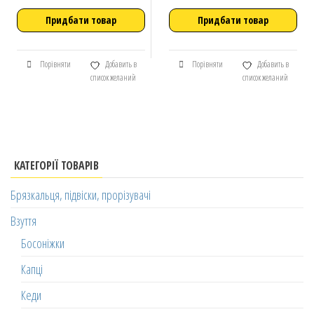
Придбати товар
Придбати товар
Порівняти
Добавить в
Порівняти
Добавить в
список желаний
список желаний
КАТЕГОРІЇ ТОВАРІВ
Брязкальця, підвіски, прорізувачі
Взуття
Босоніжки
Капці
Кеди