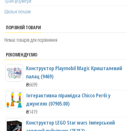
Трансформери
Шкільні пенали
ПОРІВНЯЙ ТОВАРИ
Немає товарів для порівняння
РЕКОМЕНДУЄМО
Конструктор Playmobil Magic Кришталевий
палац (9469)
₴
6699
Інтерактивна пірамідка Chicco Регбі у
джунглях (07905.00)
₴
1419
Конструктор LEGO Star wars Імперський
зоряний руйнівник (75252)