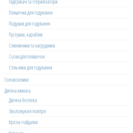
Підігрівачі та стерилізатори
Пляшечки для годування
Подушки для годування
Пустушки, карабіни
Слинявчики та нагрудники
Соски для пляшечок
Стільчики для годування
Головоломки
Дитяча кімната
Дитяча безпека
Зволожувачі повітря
Крісла-гойдалки