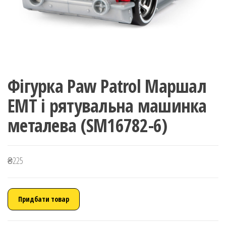
Фігурка Paw Patrol Маршал
EMT і рятувальна машинка
металева (SM16782-6)
₴
225
Придбати товар