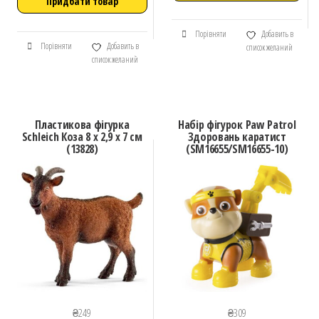
Придбати товар
Порівняти
Добавить в
Порівняти
Добавить в
список желаний
список желаний
Пластикова фігурка
Набір фігурок Paw Patrol
Schleich Коза 8 х 2,9 х 7 см
Здоровань каратист
(13828)
(SM16655/SM16655-10)
₴
249
₴
309