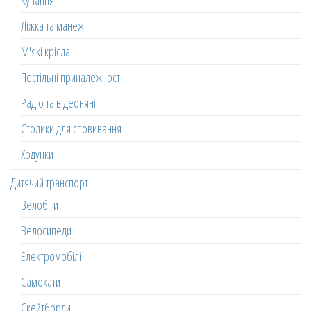
Купання
Ліжка та манежі
М'які крісла
Постільні приналежності
Радіо та відеоняні
Столики для сповивання
Ходунки
Дитячий транспорт
Велобіги
Велосипеди
Електромобілі
Самокати
Скейтборди