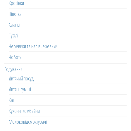
Кросівки
Пінетки
Сланці
Туфлі
Черевики та напівчеревики
Чоботи
Годування
Дитячий посуд
Дитячі суміші
Каші
Кухонні комбайни
Молоковідсмоктувачі