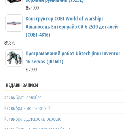
₴
24999
Конструктор COBI World of warships
Авіаносець Ентерпрайз CV-6 2530 деталей
(COBI-4816)
₴
9879
Програмований робот Ubtech Jimu Inventor
16 servos (JR1601)
₴
7999
НЕДАВНІ ЗАПИСИ
Как выбрать велобег
Как выбрать молокоотсос?
Как выбрать детское автокресло