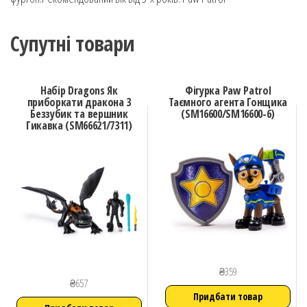
Супутні товари
Набір Dragons Як
Фігурка Paw Patrol
приборкати дракона 3
Таємного агента Гонщика
Беззубик та вершник
(SM16600/SM16600-6)
Гикавка (SM66621/7311)
₴
359
₴
657
Придбати товар