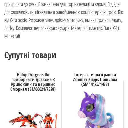
прикріпити до руки. Призначена для ігор на вулиці та вдома. Підійде
для хлопчиків, які цікавляться однойменною комп’ютерною грою. Вік:
від 6-ти років. Розвиває уяву, дрібну моторику, вміння гратися, увагу,
логіку. Комплект: персонаж;аксесуари. Матеріал: пластик. Вага: 64 г.
Minecraft
Супутні товари
Набір Dragons Як
Інтерактивна іграшка
приборкати дракона 3
Zoomer Zupps Поні Ліла
Кривоклик та вершник
(SM14425/1473)
Сморкал (SM66621/7328)