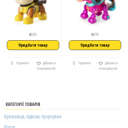
₴
309
₴
299
Придбати товар
Придбати товар
Порівняти
Добавить в
Порівняти
Добавить в
список желаний
список желаний
КАТЕГОРІЇ ТОВАРІВ
Брязкальця, підвіски, прорізувачі
Взуття