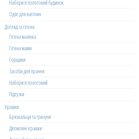
Набори в пологовий будинок
Одяг для вагітних
Догляд та гігієна
Гігієна малюка
Гігієна мами
Горщики
Засоби для прання
Набори в пологовий
Підгузки
Іграшки
Брязкальця та гризуни
Двомовні іграшки