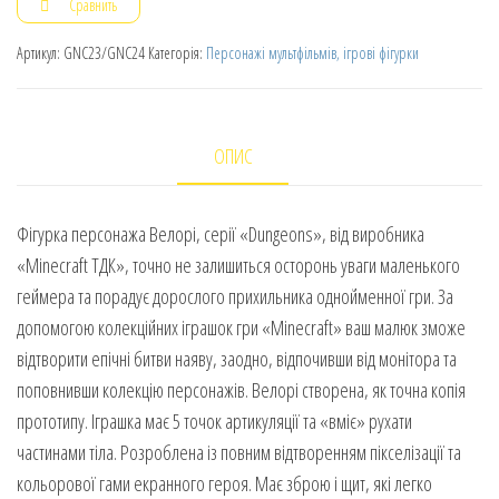
Сравнить
Артикул:
GNC23/GNC24
Категорія:
Персонажі мультфільмів, ігрові фігурки
ОПИС
Фігурка персонажа Велорі, серії «Dungeons», від виробника
«Minecraft ТДК», точно не залишиться осторонь уваги маленького
геймера та порадує дорослого прихильника однойменної гри. За
допомогою колекційних іграшок гри «Minecraft» ваш малюк зможе
відтворити епічні битви наяву, заодно, відпочивши від монітора та
поповнивши колекцію персонажів. Велорі створена, як точна копія
прототипу. Іграшка має 5 точок артикуляції та «вміє» рухати
частинами тіла. Розроблена із повним відтворенням пікселізації та
кольорової гами екранного героя. Має зброю і щит, які легко