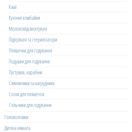
Каші
Кухонні комбайни
Молоковідсмоктувачі
Підігрівачі та стерилізатори
Пляшечки для годування
Подушки для годування
Пустушки, карабіни
Слинявчики та нагрудники
Соски для пляшечок
Стільчики для годування
Головоломки
Дитяча кімната