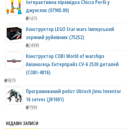
Інтерактивна пірамідка Chicco Регбі у
джунглях (07905.00)
₴
1419
Конструктор LEGO Star wars Імперський
зоряний руйнівник (75252)
₴
24999
Конструктор COBI World of warships
Авіаносець Ентерпрайз CV-6 2530 деталей
(COBI-4816)
₴
9879
Програмований робот Ubtech Jimu Inventor
16 servos (JR1601)
₴
7999
НЕДАВНІ ЗАПИСИ