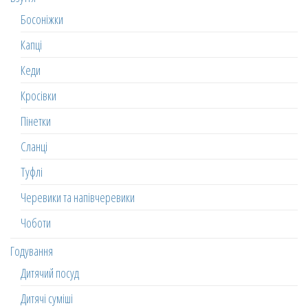
Босоніжки
Капці
Кеди
Кросівки
Пінетки
Сланці
Туфлі
Черевики та напівчеревики
Чоботи
Годування
Дитячий посуд
Дитячі суміші