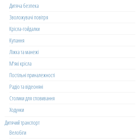
Дитяча безпека
Зволожувачі повітря
Крісла-гойдалки
Купання
Ліжка та манежі
М'які крісла
Постільні приналежності
Радіо та відеоняні
Столики для сповивання
Ходунки
Дитячий транспорт
Велобіги