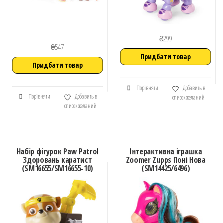
₴
299
₴
547
Придбати товар
Придбати товар
Порівняти
Добавить в
Порівняти
Добавить в
список желаний
список желаний
Набір фігурок Paw Patrol
Інтерактивна іграшка
Здоровань каратист
Zoomer Zupps Поні Нова
(SM16655/SM16655-10)
(SM14425/6496)