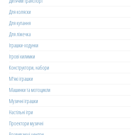
Дитячий транспорт
Для коляски
Для купання
Для ліжечка
Іграшки-ходунки
Ігрові килимки
Конструктори, набори
М'які іграшки
Машинки та мотоцикли
Музичні іграшки
Настільні ігри
Проектори музичні
Розвиваючі центри