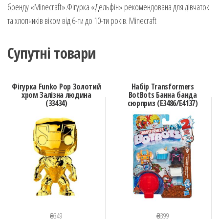
бренду «Minecraft».Фігурка «Дельфін» рекомендована для дівчаток
та хлопчиків віком від 6-ти до 10-ти років. Minecraft
Супутні товари
Фігурка Funko Pop Золотий
Набір Transformers
хром Залізна людина
BotBots Банна банда
(33434)
сюрприз (E3486/E4137)
₴
349
₴
399