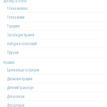
Догляд та гігієна
Гігієна малюка
Гігієна мами
Горщики
Засоби для прання
Набори в пологовий
Підгузки
Іграшки
Брязкальця та гризуни
Двомовні іграшки
Дитячий транспорт
Для коляски
Для купання