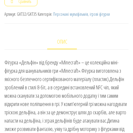
Сравнить
Артикул:
GKT32/GKT35
Категорія:
Персонажі мультфільмів, ігрові фігурки
ОПИС
Фігурка «Дельфін» від бренду «Minecraft» – це колекційна міні-
фігурка для шанувальників гри «Minecraft».Фігурка виготовлена з
якісного безпечного сертифікованого матеріалу (пластик).Дельфін
зроблений в стилі 8-біт, а в середині встановлений NFC чіп, який
можна сканувати за допомогою мобільного додатку і тим самим
відкрити нове поліпшення в грі. У комп’ютерній грі можна нагодувати
тріскою дельфіна, а він за це демонструє шлях до скарбів, але варто
напасти на дельфіна, і зграя дельфінів буде атакувати вас.Дитина
зможе розвивати фантазію, уяву та дрібну моторику з фігурками від