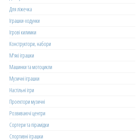
Для ліжечка
Іграшки-ходунки
Ігрові килимки
Конструктори, набори
М'які іграшки
Машинки та мотоцикли
Музичні іграшки
Настільні ігри
Проектори музичні
Розвиваючі центри
Сортери та пірамідки
Спортивні іграшки