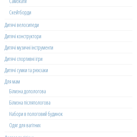
Самокати
Скейтборди
Дитячі велосипеди
Дитячі конструктори
Дитячі музичні інструменти
Дитячі спортивні ігри
Дитячі сумки та рюкзаки
Для мам
Білизна допологова
Білизна післяпологова
Набори в пологовий будинок
Одяг для вагітних