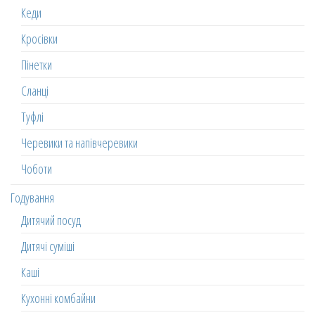
Кеди
Кросівки
Пінетки
Сланці
Туфлі
Черевики та напівчеревики
Чоботи
Годування
Дитячий посуд
Дитячі суміші
Каші
Кухонні комбайни