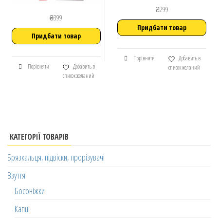
₴
299
₴
399
Придбати товар
Придбати товар
Порівняти
Добавить в
Порівняти
Добавить в
список желаний
список желаний
КАТЕГОРІЇ ТОВАРІВ
Брязкальця, підвіски, прорізувачі
Взуття
Босоніжки
Капці