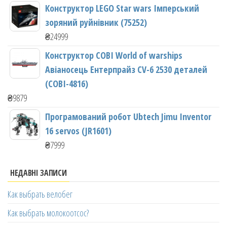
Конструктор LEGO Star wars Імперський
зоряний руйнівник (75252)
₴
24999
Конструктор COBI World of warships
Авіаносець Ентерпрайз CV-6 2530 деталей
(COBI-4816)
₴
9879
Програмований робот Ubtech Jimu Inventor
16 servos (JR1601)
₴
7999
НЕДАВНІ ЗАПИСИ
Как выбрать велобег
Как выбрать молокоотсос?