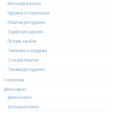
Молоковідсмоктувачі
Підігрівачі та стерилізатори
Пляшечки для годування
Подушки для годування
Пустушки, карабіни
Слинявчики та нагрудники
Соски для пляшечок
Стільчики для годування
Головоломки
Дитяча кімната
Дитяча безпека
Зволожувачі повітря