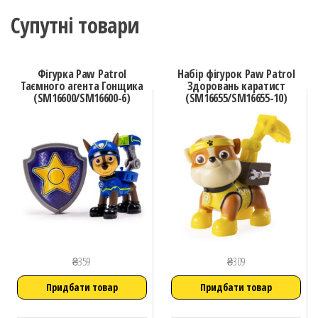
Супутні товари
Фігурка Paw Patrol
Набір фігурок Paw Patrol
Таємного агента Гонщика
Здоровань каратист
(SM16600/SM16600-6)
(SM16655/SM16655-10)
₴
359
₴
309
Придбати товар
Придбати товар