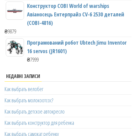
Конструктор COBI World of warships
Авіаносець Ентерпрайз CV-6 2530 деталей
(COBI-4816)
₴
9879
Програмований робот Ubtech Jimu Inventor
16 servos (JR1601)
₴
7999
НЕДАВНІ ЗАПИСИ
Как выбрать велобег
Как выбрать молокоотсос?
Как выбрать детское автокресло
Как выбрать конструктор для ребенка
Как выбрать самокат ребенку