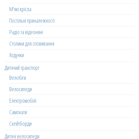
М'які крісла
Постільні приналежності
Радіо та відеоняні
Столики для сповивання
Ходунки
Дитячий транспорт
Велобіги
Велосипеди
Електромобілі
Самокати
Скейтборди
Дитячі велосипеди