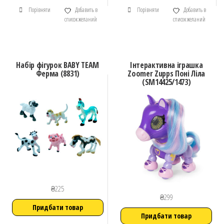
Порівняти
Добавить в
Порівняти
Добавить в
список желаний
список желаний
Набір фігурок BABY TEAM
Інтерактивна іграшка
Ферма (8831)
Zoomer Zupps Поні Ліла
(SM14425/1473)
₴
225
₴
299
Придбати товар
Придбати товар