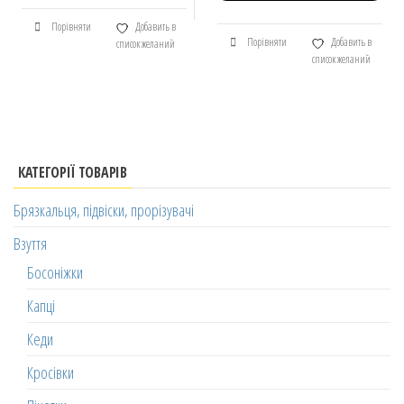
Порівняти
Добавить в
Порівняти
Добавить в
список желаний
список желаний
КАТЕГОРІЇ ТОВАРІВ
Брязкальця, підвіски, прорізувачі
Взуття
Босоніжки
Капці
Кеди
Кросівки