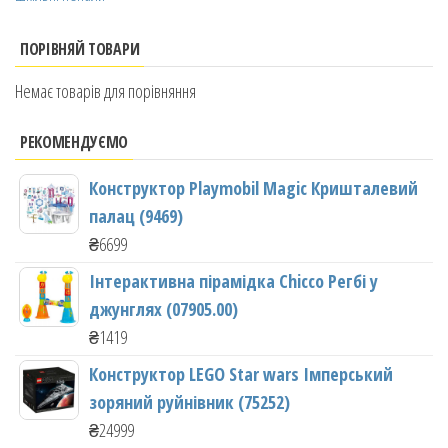
ПОРІВНЯЙ ТОВАРИ
Немає товарів для порівняння
РЕКОМЕНДУЄМО
Конструктор Playmobil Magic Кришталевий
палац (9469)
₴
6699
Інтерактивна пірамідка Chicco Регбі у
джунглях (07905.00)
₴
1419
Конструктор LEGO Star wars Імперський
зоряний руйнівник (75252)
₴
24999