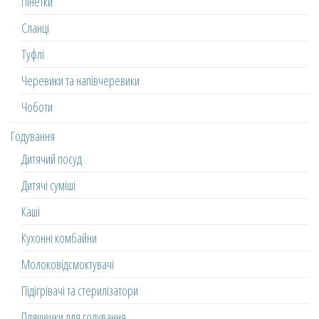
Пінетки
Сланці
Туфлі
Черевики та напівчеревики
Чоботи
Годування
Дитячий посуд
Дитячі суміші
Каші
Кухонні комбайни
Молоковідсмоктувачі
Підігрівачі та стерилізатори
Пляшечки для годування