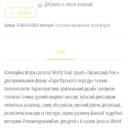
Добавить в список желаний
Сравнить
Артикул:
GGN26/GGN33
Категорія:
Персонажі мультфільмів, ігрові фігурки
ОПИС
Колекційна фігурка Jurassic World Snap squad «Тиранозавр Рекс»
для прихильників фільму «Парк Юрського періоду» та юних
палеонтологів. Характеристики: оригінальний дизайн з великою
головою і очима; рухливі кінцівки і хвостик; зубастий динозаврик
чіпляється за палець, сумку або рюкзак; високий рівень деталізації;
реалістичні кольори та текстури; сприяє розвитку фантазії та дрібної
моторики. Рекомендований вік: для дітей з 4-х років. Jurassic World