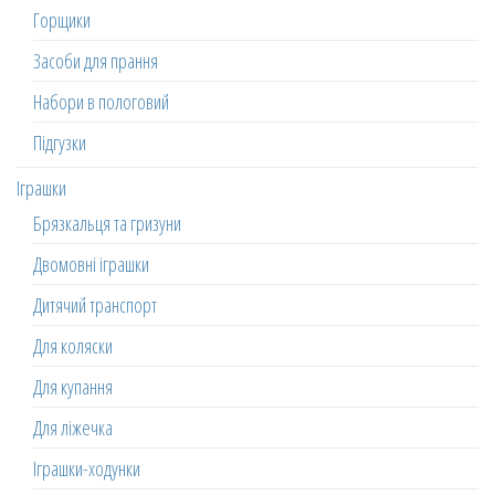
Горщики
Засоби для прання
Набори в пологовий
Підгузки
Іграшки
Брязкальця та гризуни
Двомовні іграшки
Дитячий транспорт
Для коляски
Для купання
Для ліжечка
Іграшки-ходунки