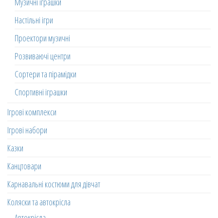
Музичні іграшки
Настільні ігри
Проектори музичні
Розвиваючі центри
Сортери та пірамідки
Спортивні іграшки
Ігрові комплекси
Ігрові набори
Казки
Канцтовари
Карнавальні костюми для дівчат
Коляски та автокрісла
Автокрісла