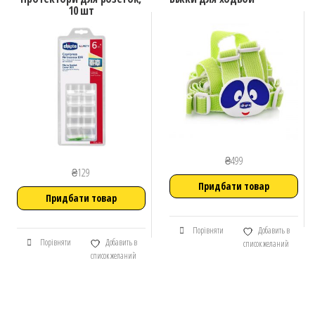
10 шт
₴
499
₴
129
Придбати товар
Придбати товар
Порівняти
Добавить в
Порівняти
Добавить в
список желаний
список желаний