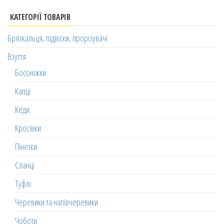
КАТЕГОРІЇ ТОВАРІВ
Брязкальця, підвіски, прорізувачі
Взуття
Босоніжки
Капці
Кеди
Кросівки
Пінетки
Сланці
Туфлі
Черевики та напівчеревики
Чоботи