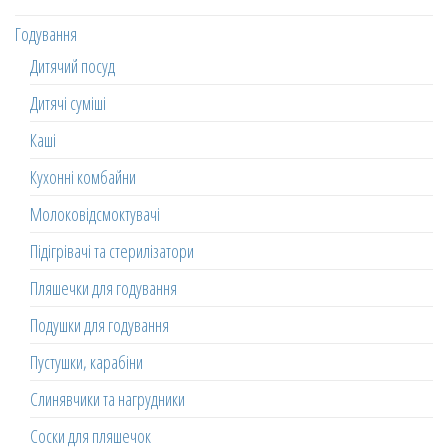
Годування
Дитячий посуд
Дитячі суміші
Каші
Кухонні комбайни
Молоковідсмоктувачі
Підігрівачі та стерилізатори
Пляшечки для годування
Подушки для годування
Пустушки, карабіни
Слинявчики та нагрудники
Соски для пляшечок