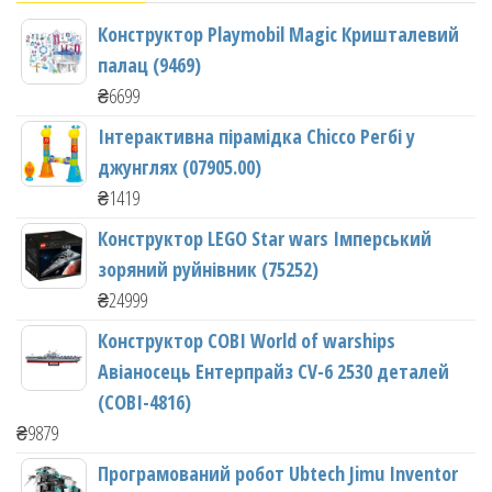
Конструктор Playmobil Magic Кришталевий
палац (9469)
₴
6699
Інтерактивна пірамідка Chicco Регбі у
джунглях (07905.00)
₴
1419
Конструктор LEGO Star wars Імперський
зоряний руйнівник (75252)
₴
24999
Конструктор COBI World of warships
Авіаносець Ентерпрайз CV-6 2530 деталей
(COBI-4816)
₴
9879
Програмований робот Ubtech Jimu Inventor