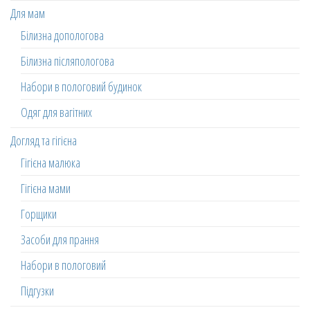
Для мам
Білизна допологова
Білизна післяпологова
Набори в пологовий будинок
Одяг для вагітних
Догляд та гігієна
Гігієна малюка
Гігієна мами
Горщики
Засоби для прання
Набори в пологовий
Підгузки