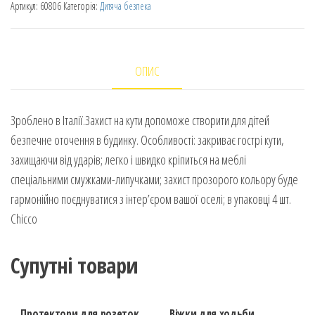
Артикул:
60806
Категорія:
Дитяча безпека
ОПИС
Зроблено в Італії.Захист на кути допоможе створити для дітей
безпечне оточення в будинку. Особливості: закриває гострі кути,
захищаючи від ударів; легко і швидко кріпиться на меблі
спеціальними смужками-липучками; захист прозорого кольору буде
гармонійно поєднуватися з інтер’єром вашої оселі; в упаковці 4 шт.
Chicco
Супутні товари
Протектори для розеток,
Віжки для ходьби