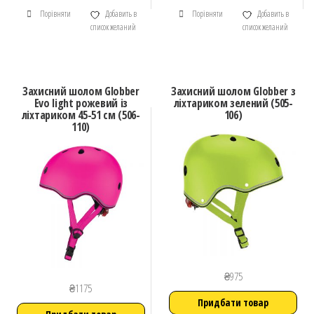
Порівняти
Добавить в
Порівняти
Добавить в
список желаний
список желаний
Захисний шолом Globber
Захисний шолом Globber з
Evo light рожевий із
ліхтариком зелений (505-
ліхтариком 45-51 см (506-
106)
110)
₴
975
₴
1175
Придбати товар