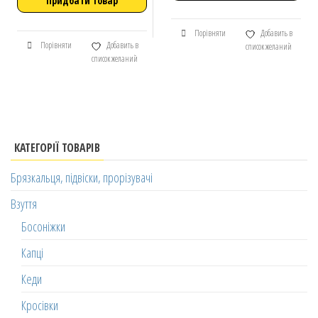
Придбати товар
Порівняти
Добавить в
Порівняти
Добавить в
список желаний
список желаний
КАТЕГОРІЇ ТОВАРІВ
Брязкальця, підвіски, прорізувачі
Взуття
Босоніжки
Капці
Кеди
Кросівки