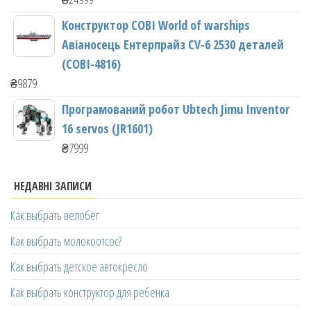
Конструктор COBI World of warships
Авіаносець Ентерпрайз CV-6 2530 деталей
(COBI-4816)
₴
9879
Програмований робот Ubtech Jimu Inventor
16 servos (JR1601)
₴
7999
НЕДАВНІ ЗАПИСИ
Как выбрать велобег
Как выбрать молокоотсос?
Как выбрать детское автокресло
Как выбрать конструктор для ребенка