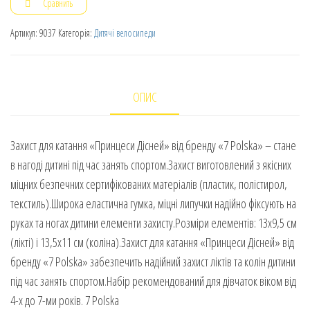
Сравнить
Артикул:
9037
Категорія:
Дитячі велосипеди
ОПИС
Захист для катання «Принцеси Дісней» від бренду «7 Polska» – стане
в нагоді дитині під час занять спортом.Захист виготовлений з якісних
міцних безпечних сертифікованих матеріалів (пластик, полістирол,
текстиль).Широка еластична гумка, міцні липучки надійно фіксують на
руках та ногах дитини елементи захисту.Розміри елементів: 13х9,5 см
(лікті) і 13,5х11 см (коліна).Захист для катання «Принцеси Дісней» від
бренду «7 Polska» забезпечить надійний захист ліктів та колін дитини
під час занять спортом.Набір рекомендований для дівчаток віком від
4-х до 7-ми років. 7 Polska