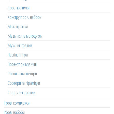
Ігрові килимки
Конструктори, набори
М'які іграшки
Машинки та мотоцикли
Музичні іграшки
Настільні ігри
Проектори музичні
Розвиваючі центри
Сортери та пірамідки
Спортивні іграшки
Ігрові комплекси
Ігрові набори