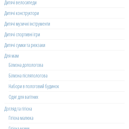
Дитячі велосипеди
Дитячі конструктори
Дитячі музичні інструменти
Дитячі спортивні ігри
Дитячі сумки та рюкзаки
Для мам
Білизна допологова
Білизна післяпологова
Набори в пологовий будинок
Одяг для вагітних
Догляд та гігієна
Гігієна малюка
Гігієна мами