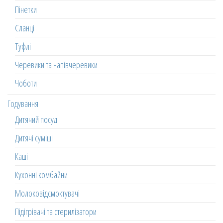
Пінетки
Сланці
Туфлі
Черевики та напівчеревики
Чоботи
Годування
Дитячий посуд
Дитячі суміші
Каші
Кухонні комбайни
Молоковідсмоктувачі
Підігрівачі та стерилізатори