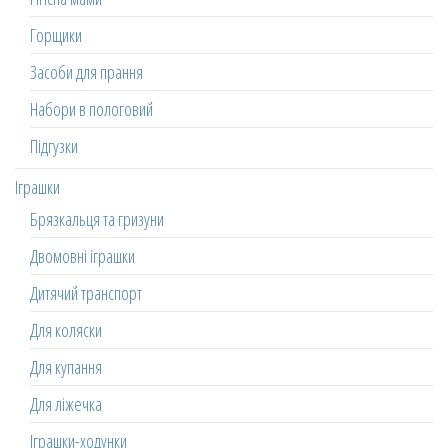
Горщики
Засоби для прання
Набори в пологовий
Підгузки
Іграшки
Брязкальця та гризуни
Двомовні іграшки
Дитячий транспорт
Для коляски
Для купання
Для ліжечка
Іграшки-ходунки