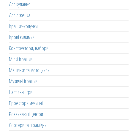
Для купання
Для ліжечка
Іграшки-ходунки
Ігрові килимки
Конструктори, набори
М'які іграшки
Машинки та мотоцикли
Музичні іграшки
Настільні ігри
Проектори музичні
Розвиваючі центри
Сортери та пірамідки