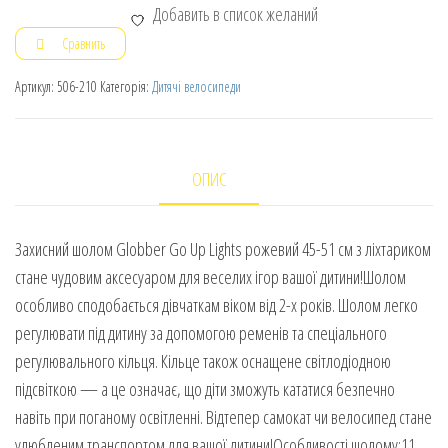
Добавить в список желаний
Сравнить
Артикул:
506-210
Категорія:
Дитячі велосипеди
ОПИС
Захисний шолом Globber Go Up Lights рожевий 45-51 см з ліхтариком
стане чудовим аксесуаром для веселих ігор вашої дитини!Шолом
особливо сподобається дівчаткам віком від 2-х років. Шолом легко
регулювати під дитину за допомогою ременів та спеціального
регулювального кільця. Кільце також оснащене світлодіодною
підсвіткою — а це означає, що діти зможуть кататися безпечно
навіть при поганому освітленні. Відтепер самокат чи велосипед стане
улюбленим транспортом для вашої дитини!Особливості шолому:11