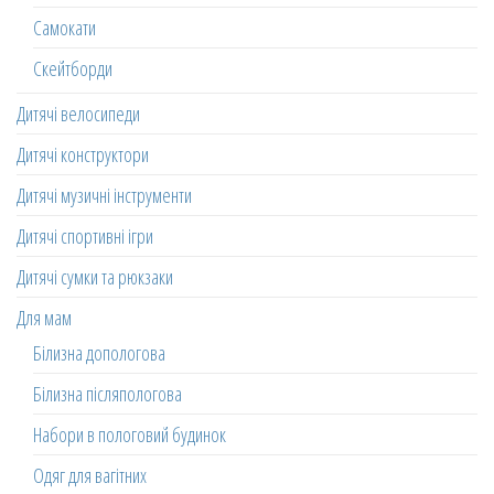
Самокати
Скейтборди
Дитячі велосипеди
Дитячі конструктори
Дитячі музичні інструменти
Дитячі спортивні ігри
Дитячі сумки та рюкзаки
Для мам
Білизна допологова
Білизна післяпологова
Набори в пологовий будинок
Одяг для вагітних