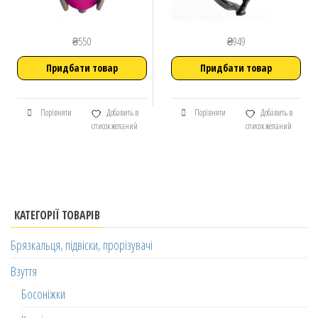
₴
550
₴
949
Придбати товар
Придбати товар
Порівняти
Добавить в
Порівняти
Добавить в
список желаний
список желаний
КАТЕГОРІЇ ТОВАРІВ
Брязкальця, підвіски, прорізувачі
Взуття
Босоніжки