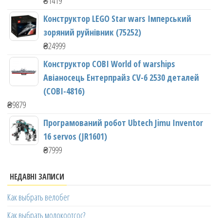
₴
1419
Конструктор LEGO Star wars Імперський
зоряний руйнівник (75252)
₴
24999
Конструктор COBI World of warships
Авіаносець Ентерпрайз CV-6 2530 деталей
(COBI-4816)
₴
9879
Програмований робот Ubtech Jimu Inventor
16 servos (JR1601)
₴
7999
НЕДАВНІ ЗАПИСИ
Как выбрать велобег
Как выбрать молокоотсос?