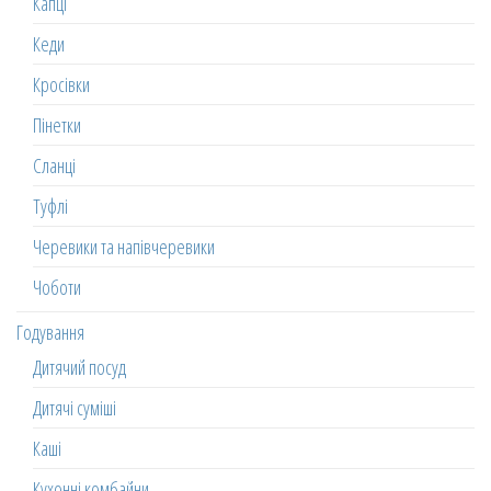
Капці
Кеди
Кросівки
Пінетки
Сланці
Туфлі
Черевики та напівчеревики
Чоботи
Годування
Дитячий посуд
Дитячі суміші
Каші
Кухонні комбайни