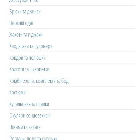
Брюки та джинси
Верхній одяг
Жакети та піджаки
Кардигани та пуловери
Ковдри та пелюшки
Колготи та шкарпетки
Комбінезони, комплекти та боді
Костюми
Купальники та плавки
Окуляри сонцезахисні
Піжами та халати
Реглани, поло та сорочки