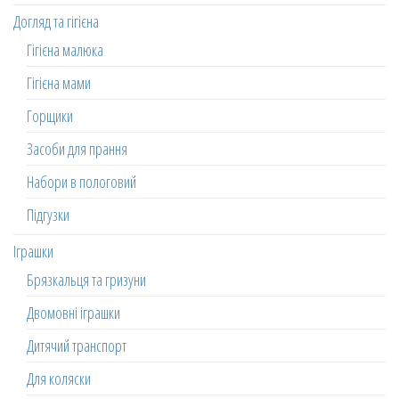
Догляд та гігієна
Гігієна малюка
Гігієна мами
Горщики
Засоби для прання
Набори в пологовий
Підгузки
Іграшки
Брязкальця та гризуни
Двомовні іграшки
Дитячий транспорт
Для коляски