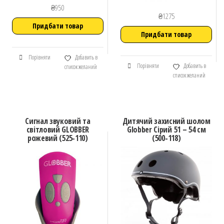
₴
950
₴
1275
Придбати товар
Придбати товар
Порівняти
Добавить в
Порівняти
Добавить в
список желаний
список желаний
Сигнал звуковий та
Дитячий захисний шолом
світловий GLOBBER
Globber Сірий 51 – 54 см
рожевий (525-110)
(500-118)