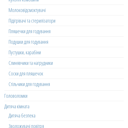
Молоковідсмоктувачі
Підігрівачі та стерилізатори
Пляшечки для годування
Подушки для годування
Пустушки, карабіни
Слинявчики та нагрудники
Соски для пляшечок
Стільчики для годування
Головоломки
Дитяча кімната
Дитяча безпека
Зволожувачі повітря