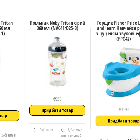
Tritan
Поїльник Nuby Tritan сірий
Горщик Fisher Price 
60 мл
360 мл (NV0414025-3)
and learn Навчайся 
-1)
з цуценям звукові е
(FPC42)
₴
289
₴
1199
Придбати товар
овар
Придбати товар
Порівняти
Добавить в
Добавить в
список желаний