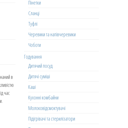
Пінетки
Сланці
Туфлі
Черевики та напівчеревики
Чоботи
Годування
Дитячий посуд
Дитячі суміші
онаний в
жливістю
Каші
ід час
Кухонні комбайни
и.
Молоковідсмоктувачі
Підігрівачі та стерилізатори