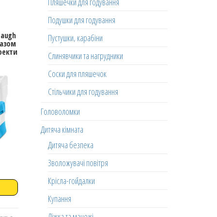
Пляшечки для годування
Подушки для годування
Laugh
Пустушки, карабіни
разом
фекти
Слинявчики та нагрудники
Соски для пляшечок
Стільчики для годування
Головоломки
Дитяча кімната
Дитяча безпека
Зволожувачі повітря
Крісла-гойдалки
Купання
Ліжка та манежі