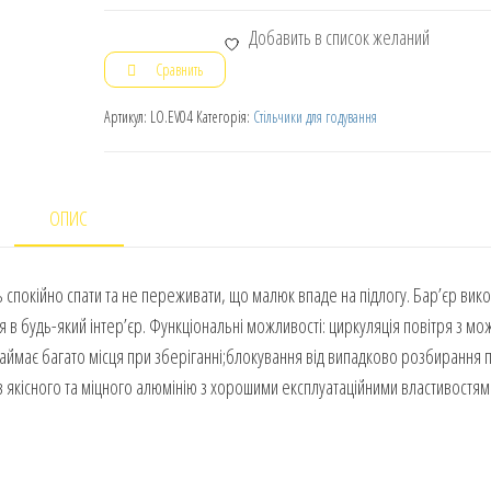
Добавить в список желаний
Сравнить
Артикул:
LO.EV04
Категорія:
Стільчики для годування
ОПИС
ь спокійно спати та не переживати, що малюк впаде на підлогу. Бар’єр вик
в будь-який інтер’єр. Функціональні можливості: циркуляція повітря з мо
займає багато місця при зберіганні;блокування від випадково розбирання п
 з якісного та міцного алюмінію з хорошими експлуатаційними властивостям