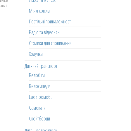
вить в
еланий
М'які крісла
Постільні приналежності
Радіо та відеоняні
Столики для сповивання
Ходунки
Дитячий транспорт
Велобіги
Велосипеди
Електромобілі
Самокати
Скейтборди
Дитячі велосипеди