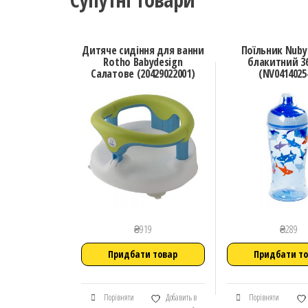
Дитяче сидіння для ванни
Поїльник Nuby 
Rotho Babydesign
блакитний 3
Салатове (20429022001)
(NV0414025
₴
919
₴
289
Придбати товар
Придбати т
Порівняти
Добавить в
Порівняти