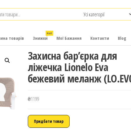
.com.ua
-
итячих
Hot!
рина товарів
Знижки
Мої Бажання
Контакти
Blog
Захисна бар’єрка для
ліжечка Lionelo Eva
бежевий меланж (LO.EV
₴
1199
Придбати товар