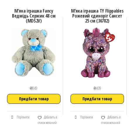
М’яка іграшка Fancy
М’яка іграшка TY Flippables
Ведмідь Сержик 48 см
Рожевий єдиноріг Сансет
(MDS2V)
25 см (36782)
₴
849
₴
409
Придбати товар
Придбати товар
Порівняти
Добавить в
Порівняти
Добавить в
список желаний
список желаний