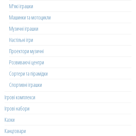
М'які іграшки
Машинки та мотоцикли
Музичні іграшки
Настільні ігри
Проектори музичні
Розвиваючі центри
Сортери та пірамідки
Спортивні іграшки
Ігрові комплекси
Ігрові набори
Казки
Канцтовари