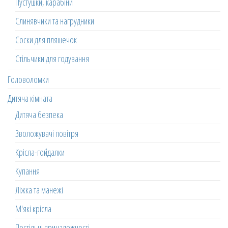
Пустушки, карабіни
Слинявчики та нагрудники
Соски для пляшечок
Стільчики для годування
Головоломки
Дитяча кімната
Дитяча безпека
Зволожувачі повітря
Крісла-гойдалки
Купання
Ліжка та манежі
М'які крісла
Постільні приналежності