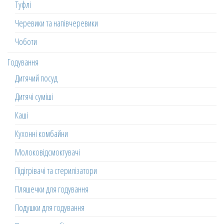
Туфлі
Черевики та напівчеревики
Чоботи
Годування
Дитячий посуд
Дитячі суміші
Каші
Кухонні комбайни
Молоковідсмоктувачі
Підігрівачі та стерилізатори
Пляшечки для годування
Подушки для годування