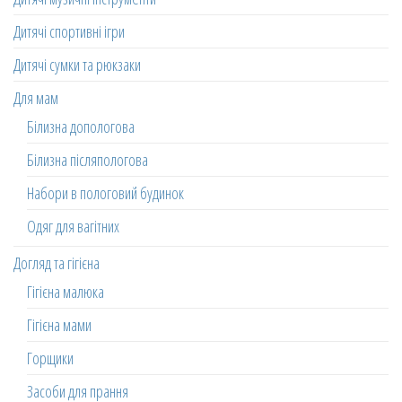
Дитячі спортивні ігри
Дитячі сумки та рюкзаки
Для мам
Білизна допологова
Білизна післяпологова
Набори в пологовий будинок
Одяг для вагітних
Догляд та гігієна
Гігієна малюка
Гігієна мами
Горщики
Засоби для прання