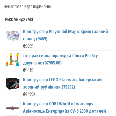
Немає товарів для порівняння
РЕКОМЕНДУЄМО
Конструктор Playmobil Magic Кришталевий
палац (9469)
₴
6699
Інтерактивна пірамідка Chicco Регбі у
джунглях (07905.00)
₴
1419
Конструктор LEGO Star wars Імперський
зоряний руйнівник (75252)
₴
24999
Конструктор COBI World of warships
Авіаносець Ентерпрайз CV-6 2530 деталей