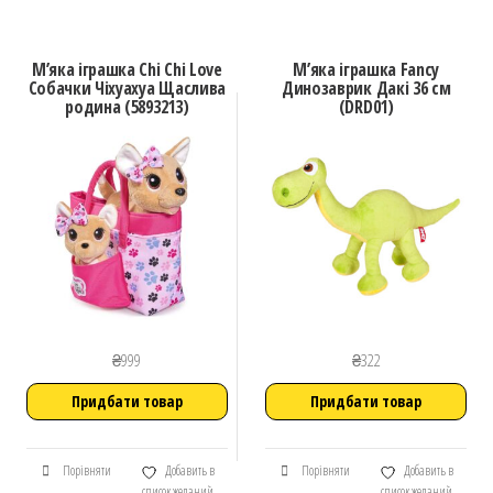
М’яка іграшка Chi Chi Love
М’яка іграшка Fancy
Собачки Чіхуахуа Щаслива
Динозаврик Дакі 36 см
родина (5893213)
(DRD01)
₴
999
₴
322
Придбати товар
Придбати товар
Порівняти
Добавить в
Порівняти
Добавить в
список желаний
список желаний