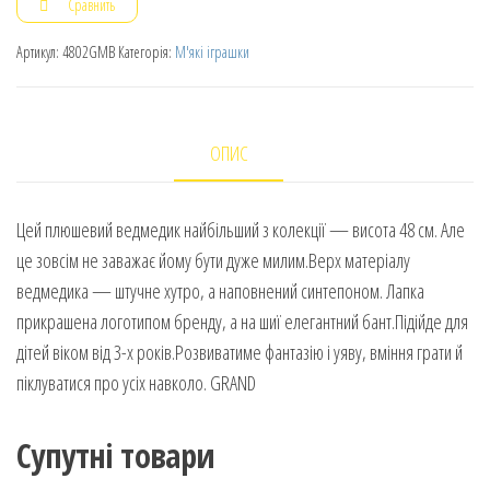
Сравнить
Артикул:
4802GMB
Категорія:
М'які іграшки
ОПИС
Цей плюшевий ведмедик найбільший з колекції — висота 48 см. Але
це зовсім не заважає йому бути дуже милим.Верх матеріалу
ведмедика — штучне хутро, а наповнений синтепоном. Лапка
прикрашена логотипом бренду, а на шиї елегантний бант.Підійде для
дітей віком від 3-х років.Розвиватиме фантазію і уяву, вміння грати й
піклуватися про усіх навколо. GRAND
Супутні товари