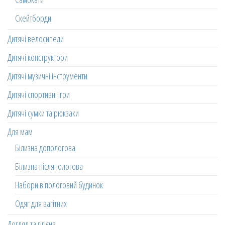
Скейтборди
Дитячі велосипеди
Дитячі конструктори
Дитячі музичні інструменти
Дитячі спортивні ігри
Дитячі сумки та рюкзаки
Для мам
Білизна допологова
Білизна післяпологова
Набори в пологовий будинок
Одяг для вагітних
Догляд та гігієна