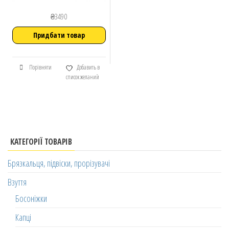
₴
3490
Придбати товар
Порівняти
Добавить в
список желаний
КАТЕГОРІЇ ТОВАРІВ
Брязкальця, підвіски, прорізувачі
Взуття
Босоніжки
Капці