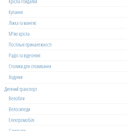
Крісла-гойдалки
Купання
Ліжка та манежі
М'які крісла
Постільні приналежності
Радіо та відеоняні
Столики для сповивання
Ходунки
Дитячий транспорт
Велобіги
Велосипеди
Електромобілі
Самокати