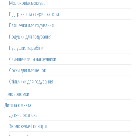
Молоковідсмоктувачі
Підігрівачі та стерилізатори
Пляшечки для годування
Подушки для годування
Пустушки, карабіни
Слинявчики та нагрудники
Соски для пляшечок
Стільчики для годування
Головоломки
Дитяча кімната
Дитяча безпека
Зволожувачі повітря