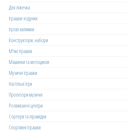
Для ліжечка
Іграшки-ходунки
Ігрові килимки
Конструктори, набори
М'які іграшки
Машинки та мотоцикли
Музичні іграшки
Настільні ігри
Проектори музичні
Розвиваючі центри
Сортери та пірамідки
Спортивні іграшки