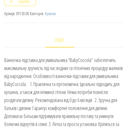
Сравнить
Артикул:
09130.00
Категорія:
Купання
ОПИС
Ванночка-підставка для умивальника “BabyCoccola” забезпечить
максимальну зручність під час водних та гігієнічних процедур малюків
від народження. Особливості ванночки-підставки для умивальника
BabyCoccola: 1. Практична та ергономічна: Ідеально підходить для
купання, а також для інтимної гігієни. Нема потреби повністю
роздягати дитину. Рекомендована від 0 до 6 місяців 2. Зручна для
батьків і дитини: Гарантує комфортне положення для дитини.
Допомагає батькам підтримувати правильну поставу та уникнути
болючих відчуттів в спині. 3. Легка та проста установка: Кріпиться за