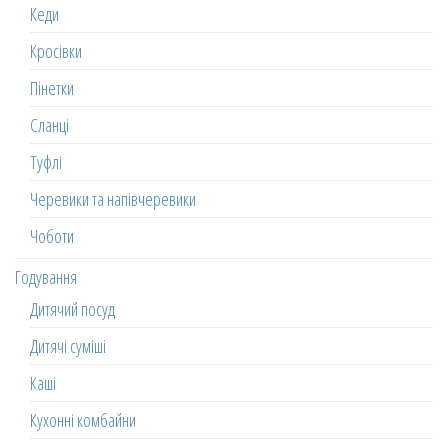
Кеди
Кросівки
Пінетки
Сланці
Туфлі
Черевики та напівчеревики
Чоботи
Годування
Дитячий посуд
Дитячі суміші
Каші
Кухонні комбайни