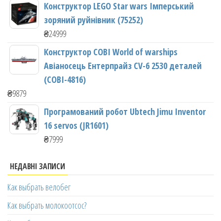
Конструктор LEGO Star wars Імперський
зоряний руйнівник (75252)
₴
24999
Конструктор COBI World of warships
Авіаносець Ентерпрайз CV-6 2530 деталей
(COBI-4816)
₴
9879
Програмований робот Ubtech Jimu Inventor
16 servos (JR1601)
₴
7999
НЕДАВНІ ЗАПИСИ
Как выбрать велобег
Как выбрать молокоотсос?