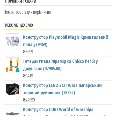
ПОРІВНЯЙ ТОВАРИ
Немає товарів для порівняння
РЕКОМЕНДУЄМО
Конструктор Playmobil Magic Кришталевий
палац (9469)
₴
6699
Інтерактивна пірамідка Chicco Регбі у
джунглях (07905.00)
₴
1419
Конструктор LEGO Star wars Імперський
зоряний руйнівник (75252)
₴
24999
Конструктор COBI World of warships