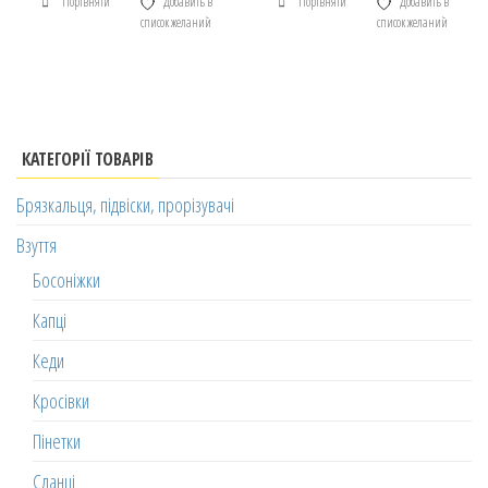
Порівняти
Добавить в
Порівняти
Добавить в
список желаний
список желаний
КАТЕГОРІЇ ТОВАРІВ
Брязкальця, підвіски, прорізувачі
Взуття
Босоніжки
Капці
Кеди
Кросівки
Пінетки
Сланці