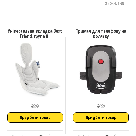
список желаний
Універсальна вкладка Best
Тримач для телефону на
Friend, група 0+
коляску
₴
999
₴
499
Придбати товар
Придбати товар