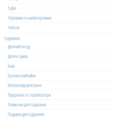
Туфлі
Черевики та напівчеревики
Чоботи
Годування
Дитячий посуд
Дитячі суміші
Каші
Кухонні комбайни
Молоковідсмоктувачі
Підігрівачі та стерилізатори
Пляшечки для годування
Подушки для годування