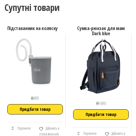
Супутні товари
Підстаканник на коляску
Сумка-рюкзак для мам
Dark blue
₴
499
₴
1690
Придбати товар
Придбати товар
Порівняти
Добавить в
Порівняти
Добавить в
список желаний