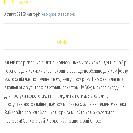
Сравнить
Артикул:
79168
Категорія:
Аксесуари для колясок
ОПИС
Міняй колір своєї улюбленої коляски URBAN хоч кожен день! У набір
текстилю для коляски Urban входить все, що необхідно для комфорту
малюка під час прогулянок в будь-яку пору року. Набір складається
з:капюшона з ультрафіолетовим захистом UV 50+; м’якого вкладиша
для прогулянкового сидіння:накидки на ноги для люльки та
прогулянкового сидіння; набору м’яких накладок на ремені безпеки.
Вибирайте свої улюблені кольори та міняйте колір коляски за
настроєм! Світло-сірий, Червоний, Темно-сірий Chicco