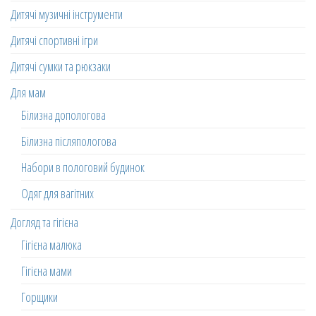
Дитячі музичні інструменти
Дитячі спортивні ігри
Дитячі сумки та рюкзаки
Для мам
Білизна допологова
Білизна післяпологова
Набори в пологовий будинок
Одяг для вагітних
Догляд та гігієна
Гігієна малюка
Гігієна мами
Горщики