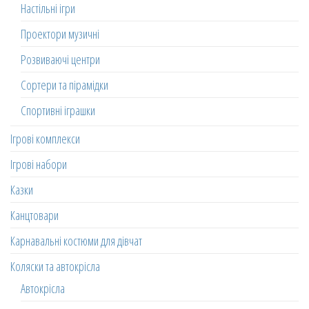
Настільні ігри
Проектори музичні
Розвиваючі центри
Сортери та пірамідки
Спортивні іграшки
Ігрові комплекси
Ігрові набори
Казки
Канцтовари
Карнавальні костюми для дівчат
Коляски та автокрісла
Автокрісла