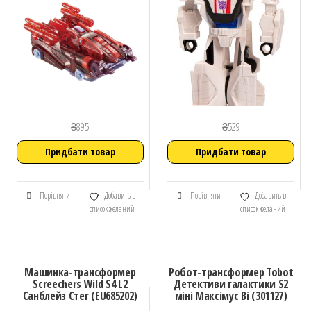
₴
895
₴
529
Придбати товар
Придбати товар
Порівняти
Добавить в
Порівняти
Добавить в
список желаний
список желаний
Машинка-трансформер
Робот-трансформер Tobot
Screechers Wild S4 L2
Детективи галактики S2
Санблейз Стег (EU685202)
міні Максімус Ві (301127)