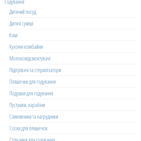
Годування
Дитячий посуд
Дитячі суміші
Каші
Кухонні комбайни
Молоковідсмоктувачі
Підігрівачі та стерилізатори
Пляшечки для годування
Подушки для годування
Пустушки, карабіни
Слинявчики та нагрудники
Соски для пляшечок
Стільчики для годування