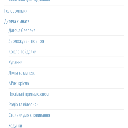
Головоломки
Дитяча кімната
Дитяча безпека
Зволожувачі повітря
Крісла-гойдалки
Купання
Ліжка та манежі
М'які крісла
Постільні приналежності
Радіо та відеоняні
Столики для сповивання
Ходунки