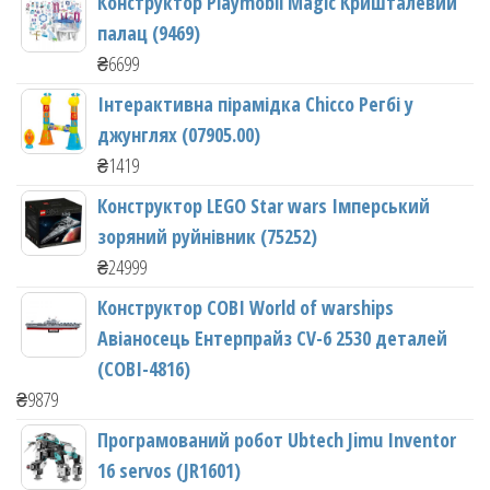
Конструктор Playmobil Magic Кришталевий
палац (9469)
₴
6699
Інтерактивна пірамідка Chicco Регбі у
джунглях (07905.00)
₴
1419
Конструктор LEGO Star wars Імперський
зоряний руйнівник (75252)
₴
24999
Конструктор COBI World of warships
Авіаносець Ентерпрайз CV-6 2530 деталей
(COBI-4816)
₴
9879
Програмований робот Ubtech Jimu Inventor
16 servos (JR1601)