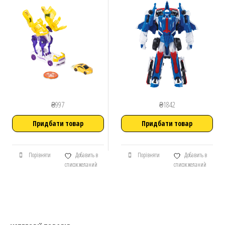
₴
997
₴
1842
Придбати товар
Придбати товар
Порівняти
Добавить в
Порівняти
Добавить в
список желаний
список желаний