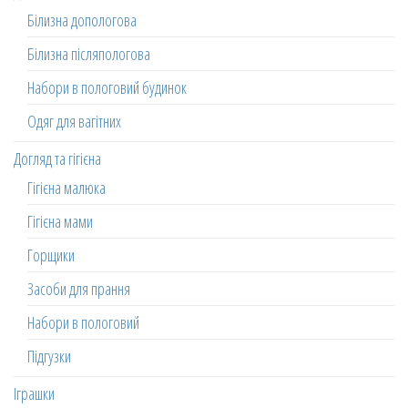
Білизна допологова
Білизна післяпологова
Набори в пологовий будинок
Одяг для вагітних
Догляд та гігієна
Гігієна малюка
Гігієна мами
Горщики
Засоби для прання
Набори в пологовий
Підгузки
Іграшки