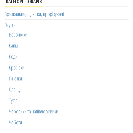
КАТЕГОРІЇ ТОВАРІВ
Брязкальця, підвіски, прорізувачі
Взуття
Босоніжки
Капці
Кеди
Кросівки
Пінетки
Сланці
Туфлі
Черевики та напівчеревики
Чоботи