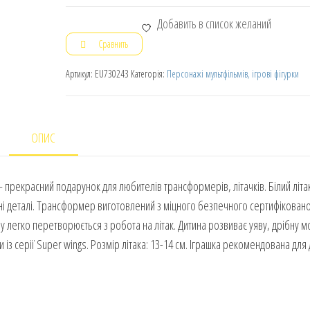
Добавить в список желаний
Сравнить
Артикул:
EU730243
Категорія:
Персонажі мультфільмів, ігрові фігурки
ОПИС
прекрасний подарунок для любителів трансформерів, літачків. Білий літа
ані деталі. Трансформер виготовлений з міцного безпечного сертифікован
му легко перетворюється з робота на літак. Дитина розвиває уяву, дрібну м
із серії Super wings. Розмір літака: 13-14 см. Іграшка рекомендована для 