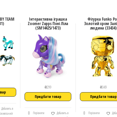
ABY TEAM
Інтерактивна іграшка
Фігурка Funko P
31)
Zoomer Zupps Поні Ліла
Золотий хром Залі
(SM14425/1473)
людина (33434)
₴
299
₴
349
овар
Придбати товар
Придбати товар
Добавить в
Порівняти
Добавить в
Порівняти
Доба
сок желаний