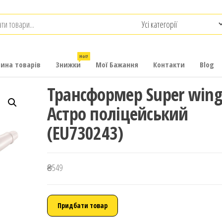
.com.ua
-
итячих
Hot!
рина товарів
Знижки
Мої Бажання
Контакти
Blog
Трансформер Super wing
Астро поліцейський
(EU730243)
₴
549
Придбати товар