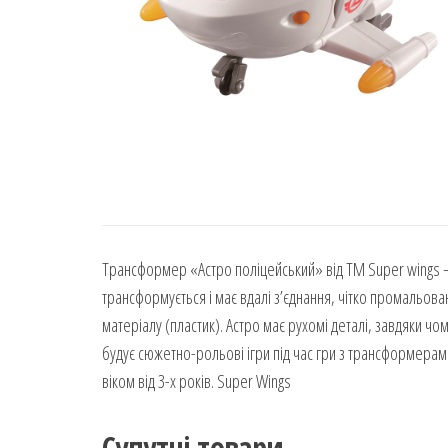
Трансформер «Астро поліцейський» від ТМ Super wings – 
трансформується і має вдалі з’єднання, чітко промальов
матеріалу (пластик). Астро має рухомі деталі, завдяки чо
будує сюжетно-рольові ігри під час гри з трансформерами 
віком від 3-х років. Super Wings
Супутні товари