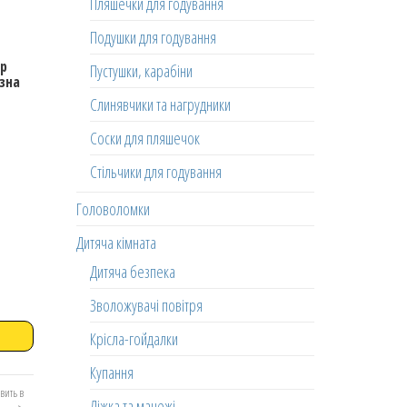
Пляшечки для годування
Подушки для годування
op
Пустушки, карабіни
зна
Слинявчики та нагрудники
Соски для пляшечок
Стільчики для годування
Головоломки
Дитяча кімната
Дитяча безпека
Зволожувачі повітря
Крісла-гойдалки
Купання
вить в
Ліжка та манежі