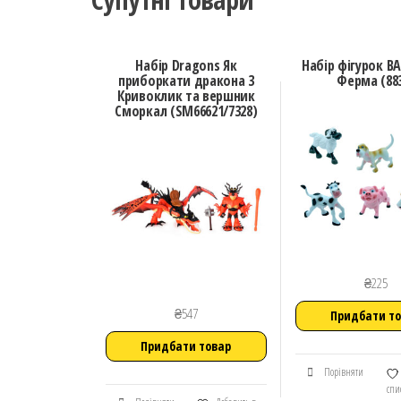
Набір Dragons Як
Набір фігурок B
приборкати дракона 3
Ферма (88
Кривоклик та вершник
Сморкал (SM66621/7328)
₴
225
₴
547
Придбати т
Придбати товар
Порівняти
спи