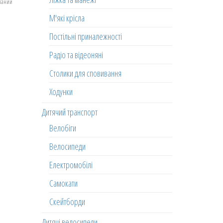
еланий
М'які крісла
Постільні приналежності
Радіо та відеоняні
Столики для сповивання
Ходунки
Дитячий транспорт
Велобіги
Велосипеди
Електромобілі
Самокати
Скейтборди
Дитячі велосипеди