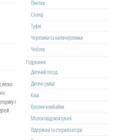
Пінетки
Сланці
Туфлі
Черевики та напівчеревики
Чоботи
Годування
Дитячий посуд
Дитячі суміші
к легко
ого
Каші
оторику і
Кухонні комбайни
дітей
Молоковідсмоктувачі
Підігрівачі та стерилізатори