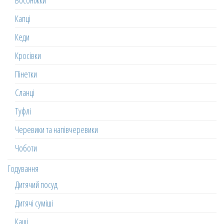
Босоніжки
Капці
Кеди
Кросівки
Пінетки
Сланці
Туфлі
Черевики та напівчеревики
Чоботи
Годування
Дитячий посуд
Дитячі суміші
Каші