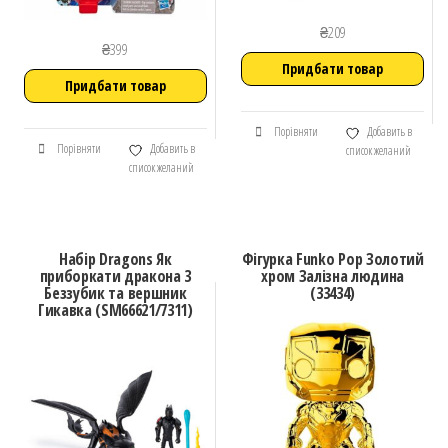
₴
209
₴
399
Придбати товар
Придбати товар
Порівняти
Добавить в
Порівняти
Добавить в
список желаний
список желаний
Набір Dragons Як
Фігурка Funko Pop Золотий
приборкати дракона 3
хром Залізна людина
Беззубик та вершник
(33434)
Гикавка (SM66621/7311)