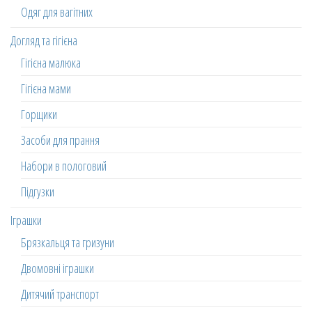
Одяг для вагітних
Догляд та гігієна
Гігієна малюка
Гігієна мами
Горщики
Засоби для прання
Набори в пологовий
Підгузки
Іграшки
Брязкальця та гризуни
Двомовні іграшки
Дитячий транспорт