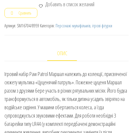
Добавить в список желаний
Сравнить
Артикул:
SM16704/8959
Категорія:
Персонажі мультфільмів, ігрові фігурки
ОПИС
Ігровий набір Paw Patrol Маршал належить до колекції, присвяченої
сюжету мультика «Цуценячий патруль». Пожежне цуценя Маршал
разом з друзями бере участь в різних рятувальних місіях. Його будка
трансформується в автомобіль, як тільки дитина усадить звірятко на
водійське сидіння. У машини обертаються колеса, а їзда
супроводжується звуковими ефектами. Для роботи необхідні 3
батарейки типу LR44 (у комплекті передбачені демонстраційні
елементи живлення, виробник рекомендує замінити їх після