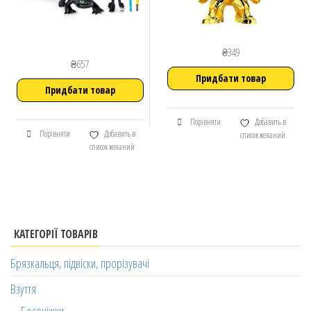
₴
349
₴
657
Придбати товар
Придбати товар
Порівняти
Добавить в
Порівняти
Добавить в
список желаний
список желаний
КАТЕГОРІЇ ТОВАРІВ
Брязкальця, підвіски, прорізувачі
Взуття