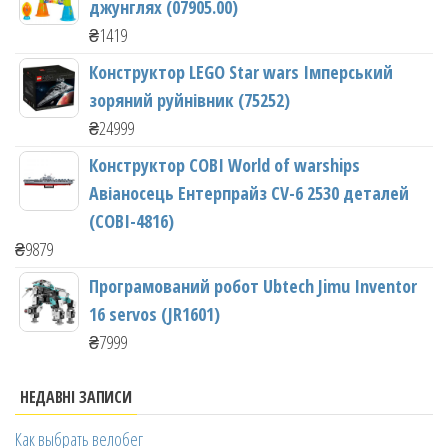
джунглях (07905.00)
₴
1419
Конструктор LEGO Star wars Імперський
зоряний руйнівник (75252)
₴
24999
Конструктор COBI World of warships
Авіаносець Ентерпрайз CV-6 2530 деталей
(COBI-4816)
₴
9879
Програмований робот Ubtech Jimu Inventor
16 servos (JR1601)
₴
7999
НЕДАВНІ ЗАПИСИ
Как выбрать велобег