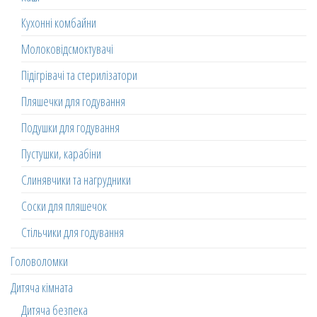
Кухонні комбайни
Молоковідсмоктувачі
Підігрівачі та стерилізатори
Пляшечки для годування
Подушки для годування
Пустушки, карабіни
Слинявчики та нагрудники
Соски для пляшечок
Стільчики для годування
Головоломки
Дитяча кімната
Дитяча безпека