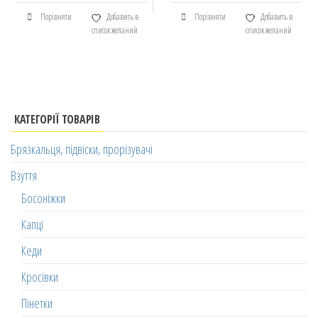
Порівняти
Добавить в
Порівняти
Добавить в
список желаний
список желаний
КАТЕГОРІЇ ТОВАРІВ
Брязкальця, підвіски, прорізувачі
Взуття
Босоніжки
Капці
Кеди
Кросівки
Пінетки