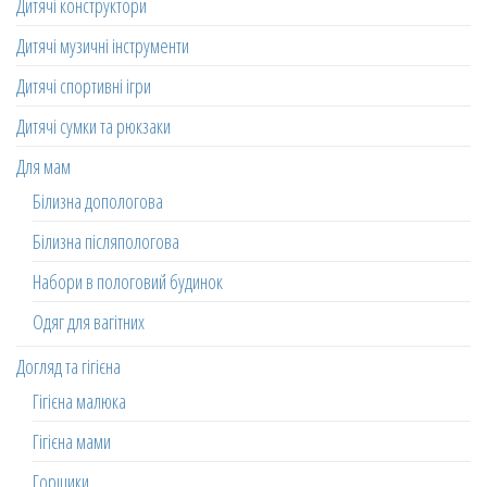
Дитячі конструктори
Дитячі музичні інструменти
Дитячі спортивні ігри
Дитячі сумки та рюкзаки
Для мам
Білизна допологова
Білизна післяпологова
Набори в пологовий будинок
Одяг для вагітних
Догляд та гігієна
Гігієна малюка
Гігієна мами
Горщики