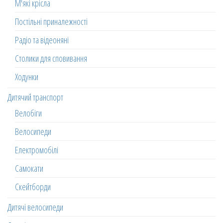
М'які крісла
Постільні приналежності
Радіо та відеоняні
Столики для сповивання
Ходунки
Дитячий транспорт
Велобіги
Велосипеди
Електромобілі
Самокати
Скейтборди
Дитячі велосипеди