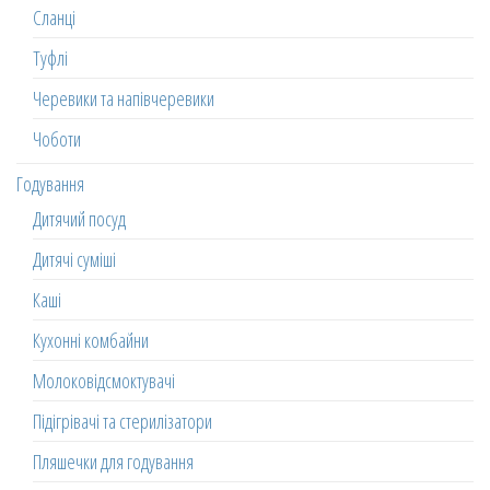
Сланці
Туфлі
Черевики та напівчеревики
Чоботи
Годування
Дитячий посуд
Дитячі суміші
Каші
Кухонні комбайни
Молоковідсмоктувачі
Підігрівачі та стерилізатори
Пляшечки для годування