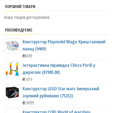
ПОРІВНЯЙ ТОВАРИ
Немає товарів для порівняння
РЕКОМЕНДУЄМО
Конструктор Playmobil Magic Кришталевий
палац (9469)
₴
6699
Інтерактивна пірамідка Chicco Регбі у
джунглях (07905.00)
₴
1419
Конструктор LEGO Star wars Імперський
зоряний руйнівник (75252)
₴
24999
Конструктор COBI World of warships