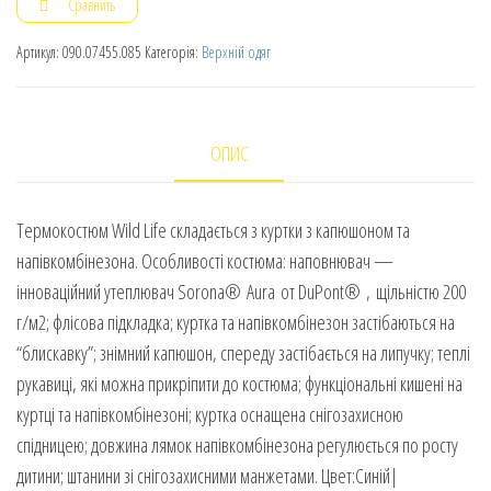
Сравнить
Артикул:
090.07455.085
Категорія:
Верхній одяг
ОПИС
Термокостюм Wild Life складається з куртки з капюшоном та
напівкомбінезона. Особливості костюма: наповнювач —
інноваційний утеплювач Sorona® Aura от DuPont® , щільністю 200
г/м2; флісова підкладка; куртка та напівкомбінезон застібаються на
“блискавку”; знімний капюшон, спереду застібається на липучку; теплі
рукавиці, які можна прикріпити до костюма; функціональні кишені на
куртці та напівкомбінезоні; куртка оснащена снігозахисною
спідницею; довжина лямок напівкомбінезона регулюється по росту
дитини; штанини зі снігозахисними манжетами. Цвет:Синій|