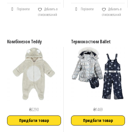
Порівняти
Добавить в
Порівняти
Добавить в
список желаний
список желаний
Комбінезон Teddy
Термокостюм Ballet
₴
2290
₴
1469
Придбати товар
Придбати товар