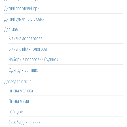
Дитячі спортивні ігри
Дитячі сумки та рюкзаки
Для мам
Білизна допологова
Білизна післяпологова
Набори в пологовий будинок
Одяг для вагітних
Догляд та гігієна
Гігієна малюка
Гігієна мами
Горщики
Засоби для прання