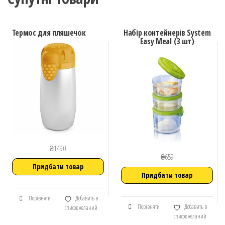
Термос для пляшечок
Набір контейнерів System
Easy Meal (3 шт)
₴
1490
₴
659
Придбати товар
Придбати товар
Порівняти
Добавить в
Порівняти
Добавить в
список желаний
список желаний