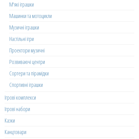
М'які іграшки
Машинки та мотоцикли
Музичні іграшки
Настільні ігри
Проектори музичні
Розвиваючі центри
Сортери та пірамідки
Спортивні іграшки
Ігрові комплекси
Ігрові набори
Казки
Канцтовари