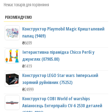
Немає товарів для порівняння
РЕКОМЕНДУЄМО
Конструктор Playmobil Magic Кришталевий
палац (9469)
₴
6699
Інтерактивна пірамідка Chicco Регбі у
джунглях (07905.00)
₴
1419
Конструктор LEGO Star wars Імперський
зоряний руйнівник (75252)
₴
24999
Конструктор COBI World of warships
Авіаносець Ентерпрайз CV-6 2530 деталей