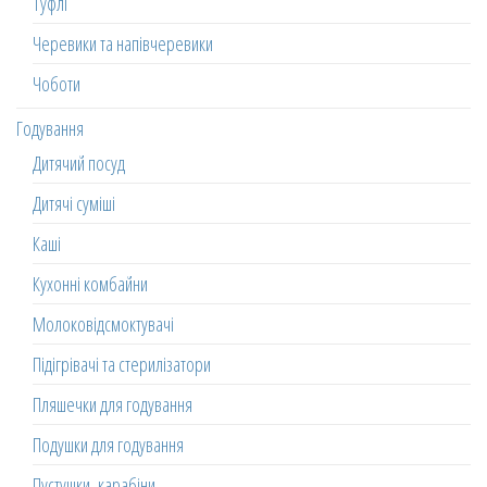
Туфлі
Черевики та напівчеревики
Чоботи
Годування
Дитячий посуд
Дитячі суміші
Каші
Кухонні комбайни
Молоковідсмоктувачі
Підігрівачі та стерилізатори
Пляшечки для годування
Подушки для годування
Пустушки, карабіни