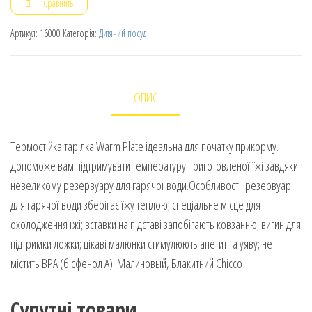
Сравнить
Артикул:
16000
Категорія:
Дитячий посуд
ОПИС
Термостійка тарілка Warm Plate ідеальна для початку прикорму.
Допоможе вам підтримувати температуру приготовленої їжі завдяки
невеликому резервуару для гарячої води.Особливості: резервуар
для гарячої води зберігає їжу теплою; спеціальне місце для
охолодження їжі; вставки на підставі запобігають ковзанню; вигин для
підтримки ложки; цікаві малюнки стимулюють апетит та уяву; не
містить BPA (бісфенол А). Малиновый, Блакитний Chicco
Супутні товари