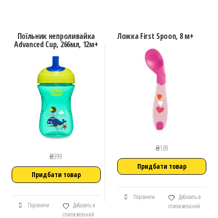
Поїльник непроливайка
Ложка First Spoon, 8 м+
Advanced Cup, 266мл, 12м+
₴
109
₴
399
Придбати товар
Придбати товар
Порівняти
Добавить в
Порівняти
Добавить в
список желаний
список желаний