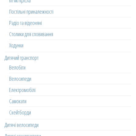
М'які крісла
Постільні приналежності
Радіо та відеоняні
Столики для сповивання
Ходунки
Дитячий транспорт
Велобіги
Велосипеди
Електромобілі
Самокати
Скейтборди
Дитячі велосипеди