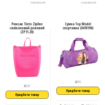
список желаний
список желаний
Рюкзак Tinto Zipline
Сумка Top Model
силіконовий рожевий
спортивна (0410194)
(ZP11.20)
₴
699
₴
249
Придбати товар
Придбати товар