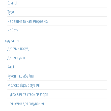
Сланці
Туфлі
Черевики та напівчеревики
Чоботи
Годування
Дитячий посуд
Дитячі суміші
Каші
Кухонні комбайни
Молоковідсмоктувачі
Підігрівачі та стерилізатори
Пляшечки для годування