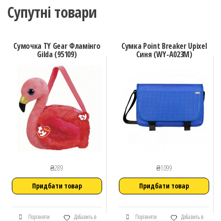
Супутні товари
Сумочка TY Gear Фламінго
Сумка Point Breaker Upixel
Gilda (95109)
Синя (WY-A023M)
₴
289
₴
1099
Придбати товар
Придбати товар
Порівняти
Добавить в
Порівняти
Добавить в