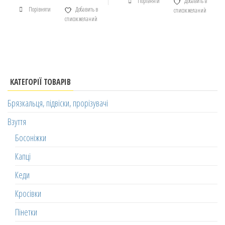
Порівняти
Добавить в
Порівняти
Добавить в
список желаний
список желаний
КАТЕГОРІЇ ТОВАРІВ
Брязкальця, підвіски, прорізувачі
Взуття
Босоніжки
Капці
Кеди
Кросівки
Пінетки