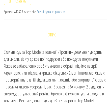
Сравнить
Артикул:
410423
Категорія:
Дитячі сумки та рюкзаки
ОПИС
Стильна сумка Top Model з колекції «Тропіки» ідеально підходить
для школи, візиту до кращої подружки або походу за покупками.
Яскраве забарвлення зробить акцент в образі і підніме настрій.
Характеристики: відкидна кришка фіксується 2 магнітними застібками;
просторий внутрішній відділ для книг, зошитів або спортивної форми;
невелика кишеня усередині, застібається на блискавку; 2 відділення
спереду; регульований ремінь; брелок з фігуркою тукана входить в
комплект. Рекомендовано для дітей з 8-ми років. Top Model