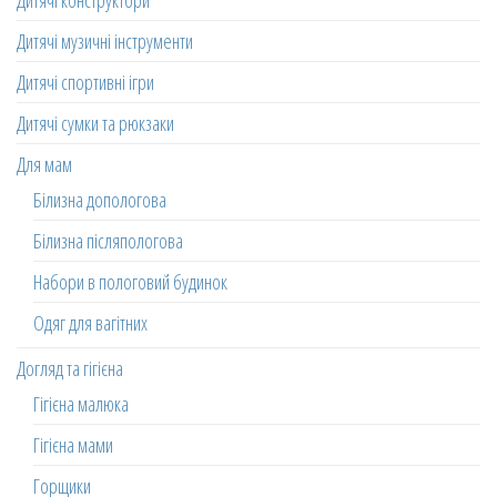
Дитячі конструктори
Дитячі музичні інструменти
Дитячі спортивні ігри
Дитячі сумки та рюкзаки
Для мам
Білизна допологова
Білизна післяпологова
Набори в пологовий будинок
Одяг для вагітних
Догляд та гігієна
Гігієна малюка
Гігієна мами
Горщики