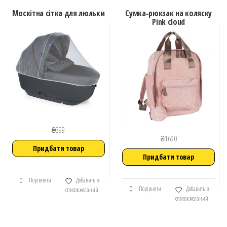
Москітна сітка для люльки
Сумка-рюкзак на коляску
Pink cloud
₴
399
₴
1690
Придбати товар
Придбати товар
Порівняти
Добавить в
Порівняти
Добавить в
список желаний
список желаний