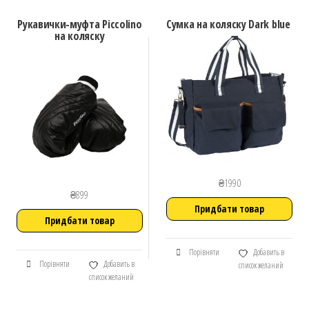
Рукавички-муфта Piccolino
Сумка на коляску Dark blue
на коляску
₴
1990
₴
899
Придбати товар
Придбати товар
Порівняти
Добавить в
Порівняти
Добавить в
список желаний
список желаний