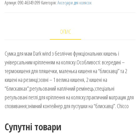
Артикул:
090.46349.099
Категорія:
Аксесуари для колясок
ОПИС
Сумка для мам Dark wind з безліччю функціональних кишень і
універсальним кріпленням на коляску.Особливості: всередині –
термокишеня для пляшечки, маленька кишеня на “блискавці” та 2
кишені на резинці;зовні – 1 велика кишеня, 2 кишені на
“блискавках”;регульований наплічний ремінець;спеціальні
регульовані петлі для кріплення на коляску;практичний матрацик для
сповивання;знімний контейнер для пустушки на “блискавці”. Chicco
Супутні товари