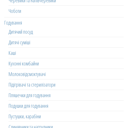
Черевики та напівчеревики
Чоботи
Годування
Дитячий посуд
Дитячі суміші
Каші
Кухонні комбайни
Молоковідсмоктувачі
Підігрівачі та стерилізатори
Пляшечки для годування
Подушки для годування
Пустушки, карабіни
Слинявчики та нагрудники