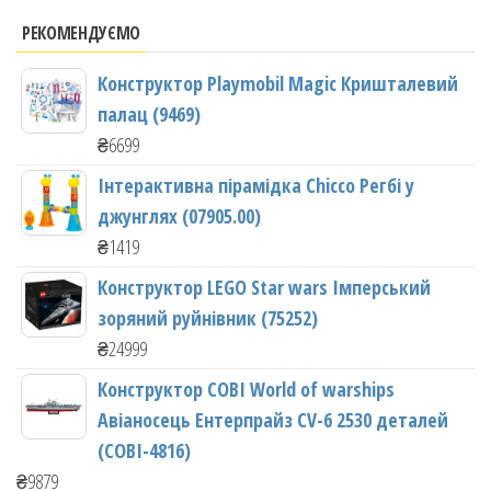
РЕКОМЕНДУЄМО
Конструктор Playmobil Magic Кришталевий
палац (9469)
₴
6699
Інтерактивна пірамідка Chicco Регбі у
джунглях (07905.00)
₴
1419
Конструктор LEGO Star wars Імперський
зоряний руйнівник (75252)
₴
24999
Конструктор COBI World of warships
Авіаносець Ентерпрайз CV-6 2530 деталей
(COBI-4816)
₴
9879