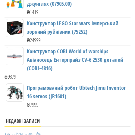
джунглях (07905.00)
₴
1419
Конструктор LEGO Star wars Імперський
зоряний руйнівник (75252)
₴
24999
Конструктор COBI World of warships
Авіаносець Ентерпрайз CV-6 2530 деталей
(COBI-4816)
₴
9879
Програмований робот Ubtech Jimu Inventor
16 servos (JR1601)
₴
7999
НЕДАВНІ ЗАПИСИ
Как выбрать велобег