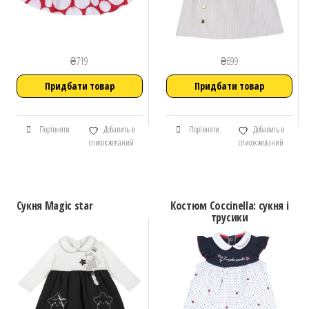
₴
719
₴
699
Придбати товар
Придбати товар
Порівняти
Добавить в
Порівняти
Добавить в
список желаний
список желаний
Сукня Magic star
Костюм Coccinella: сукня і
трусики