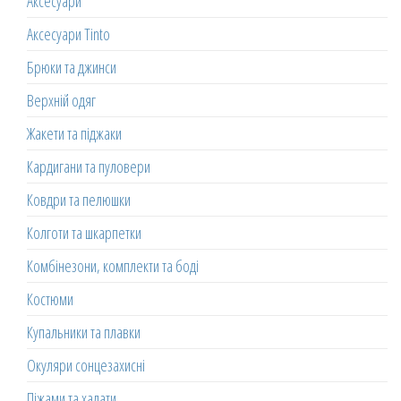
Аксесуари
Аксесуари Tinto
Брюки та джинси
Верхній одяг
Жакети та піджаки
Кардигани та пуловери
Ковдри та пелюшки
Колготи та шкарпетки
Комбінезони, комплекти та боді
Костюми
Купальники та плавки
Окуляри сонцезахисні
Піжами та халати