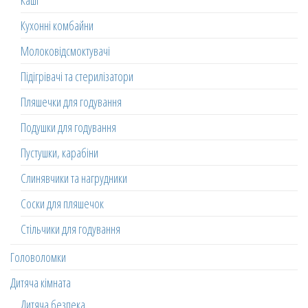
Каші
Кухонні комбайни
Молоковідсмоктувачі
Підігрівачі та стерилізатори
Пляшечки для годування
Подушки для годування
Пустушки, карабіни
Слинявчики та нагрудники
Соски для пляшечок
Стільчики для годування
Головоломки
Дитяча кімната
Дитяча безпека