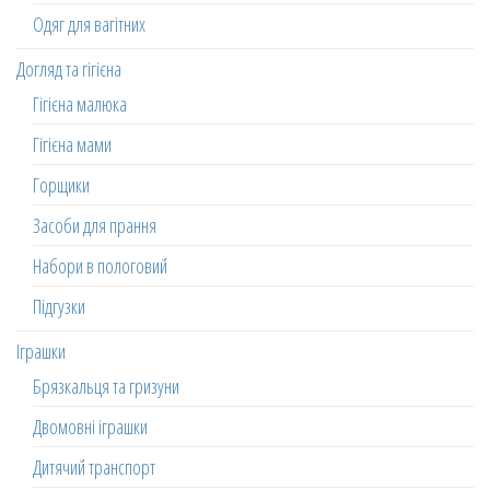
Одяг для вагітних
Догляд та гігієна
Гігієна малюка
Гігієна мами
Горщики
Засоби для прання
Набори в пологовий
Підгузки
Іграшки
Брязкальця та гризуни
Двомовні іграшки
Дитячий транспорт