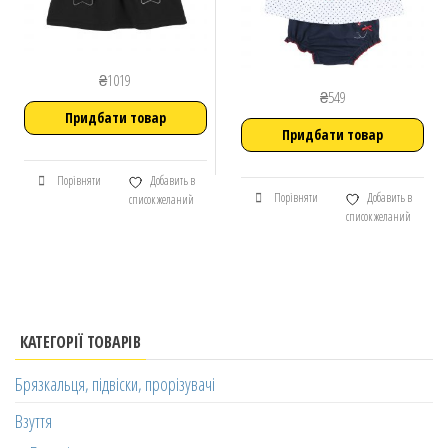
₴
1019
₴
549
Придбати товар
Придбати товар
Порівняти
Добавить в
Порівняти
Добавить в
список желаний
список желаний
КАТЕГОРІЇ ТОВАРІВ
Брязкальця, підвіски, прорізувачі
Взуття