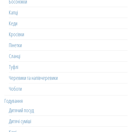
Босоніжки
Капці
Кеди
Кросівки
Пінетки
Сланці
Туфлі
Черевики та напівчеревики
Чоботи
Годування
Дитячий посуд
Дитячі суміші