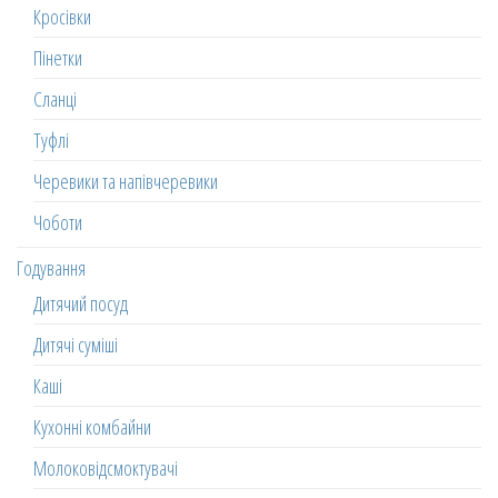
Кросівки
Пінетки
Сланці
Туфлі
Черевики та напівчеревики
Чоботи
Годування
Дитячий посуд
Дитячі суміші
Каші
Кухонні комбайни
Молоковідсмоктувачі