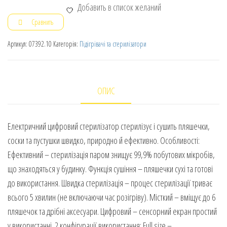
Добавить в список желаний
Сравнить
Артикул:
07392.10
Категорія:
Підігрівачі та стерилізатори
ОПИС
Електричний цифровий стерилізатор стерилізує і сушить пляшечки,
соски та пустушки швидко, природно й ефективно. Особливості:
Ефективний – стерилізація паром знищує 99,9% побутових мікробів,
що знаходяться у будинку. Функція сушіння – пляшечки сухі та готові
до використання. Швидка стерилізація – процес стерилізації триває
всього 5 хвилин (не включаючи час розігріву). Місткий – вміщує до 6
пляшечок та дрібні аксесуари. Цифровий – сенсорний екран простий
у використанні. 2 конфігурації використання: Full size –