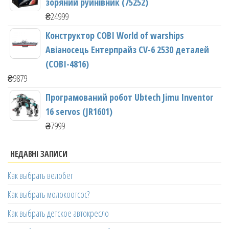
зоряний руйнівник (75252)
₴
24999
Конструктор COBI World of warships
Авіаносець Ентерпрайз CV-6 2530 деталей
(COBI-4816)
₴
9879
Програмований робот Ubtech Jimu Inventor
16 servos (JR1601)
₴
7999
НЕДАВНІ ЗАПИСИ
Как выбрать велобег
Как выбрать молокоотсос?
Как выбрать детское автокресло