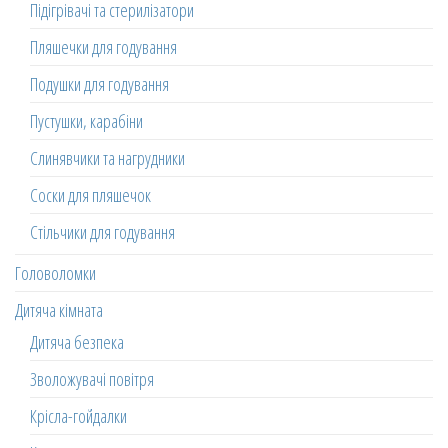
Підігрівачі та стерилізатори
Пляшечки для годування
Подушки для годування
Пустушки, карабіни
Слинявчики та нагрудники
Соски для пляшечок
Стільчики для годування
Головоломки
Дитяча кімната
Дитяча безпека
Зволожувачі повітря
Крісла-гойдалки