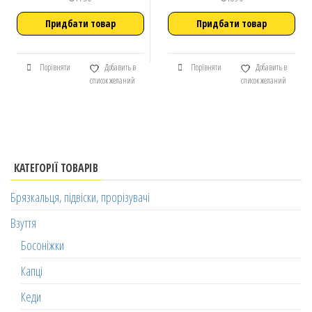
Придбати товар
Придбати товар
Порівняти
Добавить в
Порівняти
Добавить в
список желаний
список желаний
КАТЕГОРІЇ ТОВАРІВ
Брязкальця, підвіски, прорізувачі
Взуття
Босоніжки
Капці
Кеди