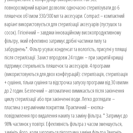
повнорозмірний варіант дозволяє одночасно стерилізувати до 6
пляшечок об’ємом 330/300 мл та аксесуари. Compact – компактний
варіант використовується для стерилізації аксесуарів (пустушок та
сосок). Гігієнічний – завдяки інноваційному високопродуктивному
фільтру, який ефективно затримує дрібні частинки пилу та
забруднень*. Фільтр усуває конденсат та вологість, присутні у пляшці
після стерилізації. Захист впродовж 24 годин – при закритій кришці
підтримує стерильність пляшечок та аксесуарів. 4 програми
(використовуються для двох конфігурацій): стерилізація, стерилізація
+ сушіння, тільки сушіння та відстрочка запуску програми від 30 хвилин
до 2 годин. Безпечний – автоматично вимикається після закінчення
циклу стерилізації або при закінченні води. Легко доглядати –
пластина з керамічним покриттям. Практичний – кнопка-
повідомлення про видалення накипу та заміну фільтра. * Затримує до
98% частинок у повітрі. Ефективність фільтра з часом зменшується,
замініть його, коли загориться піктограма заміни фільтра.Зверніть