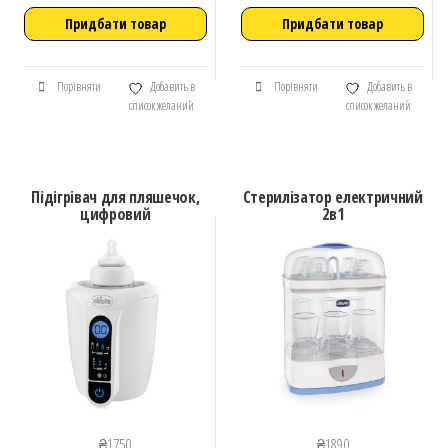
Придбати товар
Придбати товар
Порівняти
Добавить в
Порівняти
Добавить в
список желаний
список желаний
Підігрівач для пляшечок,
Стерилізатор електричний
цифровий
2в1
₴
1750
₴
1890