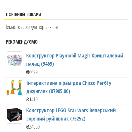
ПОРІВНЯЙ ТОВАРИ
Немає товарів для порівняння
РЕКОМЕНДУЄМО
Конструктор Playmobil Magic Кришталевий
палац (9469)
₴
6699
Інтерактивна пірамідка Chicco Регбі у
джунглях (07905.00)
₴
1419
Конструктор LEGO Star wars Імперський
зоряний руйнівник (75252)
₴
24999