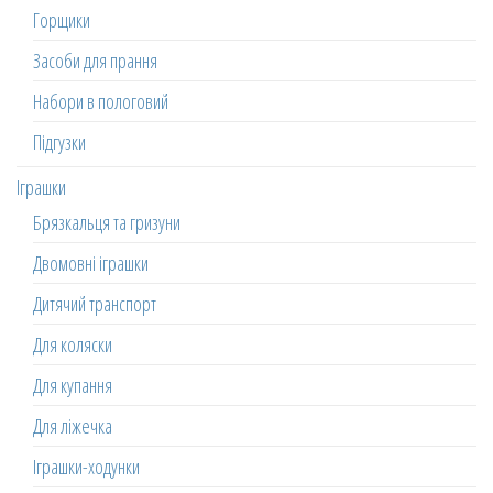
Горщики
Засоби для прання
Набори в пологовий
Підгузки
Іграшки
Брязкальця та гризуни
Двомовні іграшки
Дитячий транспорт
Для коляски
Для купання
Для ліжечка
Іграшки-ходунки