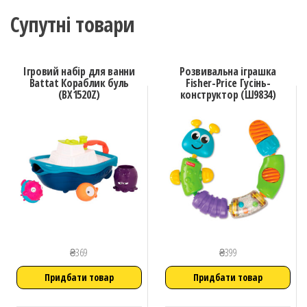
Супутні товари
Ігровий набір для ванни
Розвивальна іграшка
Battat Кораблик буль
Fisher-Price Гусінь-
(BX1520Z)
конструктор (Ш9834)
₴
369
₴
399
Придбати товар
Придбати товар