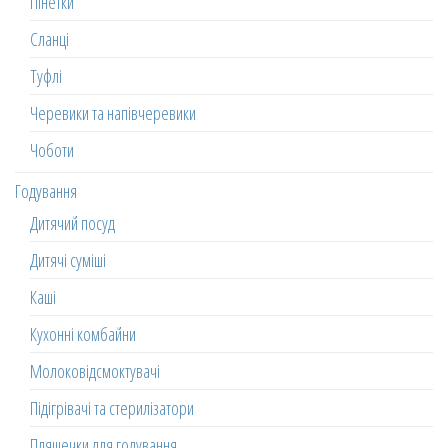
Пінетки
Сланці
Туфлі
Черевики та напівчеревики
Чоботи
Годування
Дитячий посуд
Дитячі суміші
Каші
Кухонні комбайни
Молоковідсмоктувачі
Підігрівачі та стерилізатори
Пляшечки для годування