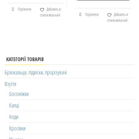
Порівняти
Добавить в
Порівняти
Добавить в
список желаний
список желаний
КАТЕГОРІЇ ТОВАРІВ
Брязкальця, підвіски, прорізувачі
Взуття
Босоніжки
Капці
Кеди
Кросівки