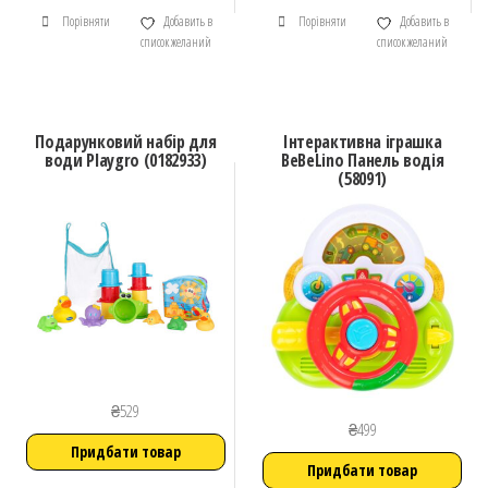
Порівняти
Добавить в
Порівняти
Добавить в
список желаний
список желаний
Подарунковий набір для
Інтерактивна іграшка
води Playgro (0182933)
BeBeLino Панель водія
(58091)
₴
529
₴
499
Придбати товар
Придбати товар