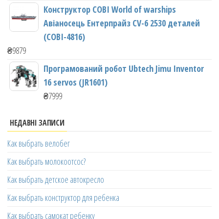
Конструктор COBI World of warships
Авіаносець Ентерпрайз CV-6 2530 деталей
(COBI-4816)
₴
9879
Програмований робот Ubtech Jimu Inventor
16 servos (JR1601)
₴
7999
НЕДАВНІ ЗАПИСИ
Как выбрать велобег
Как выбрать молокоотсос?
Как выбрать детское автокресло
Как выбрать конструктор для ребенка
Как выбрать самокат ребенку