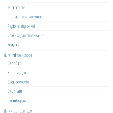
М'які крісла
Постільні приналежності
Радіо та відеоняні
Столики для сповивання
Ходунки
Дитячий транспорт
Велобіги
Велосипеди
Електромобілі
Самокати
Скейтборди
Дитячі велосипеди