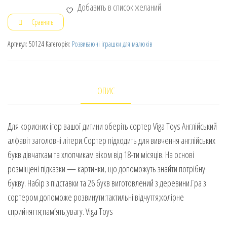
Добавить в список желаний
Сравнить
Артикул:
50124
Категорія:
Розвиваючі іграшки для малюків
ОПИС
Для корисних ігор вашої дитини оберіть сортер Viga Toys Англійський
алфавіт заголовні літери.Сортер підходить для вивчення англійських
букв дівчаткам та хлопчикам віком від 18-ти місяців. На основі
розміщені підказки — картинки, що допоможуть знайти потрібну
букву. Набір з підставки та 26 букв виготовлений з деревини.Гра з
сортером допоможе розвинути:тактильні відчуття;колірне
сприйняття;пам’ять;увагу. Viga Toys