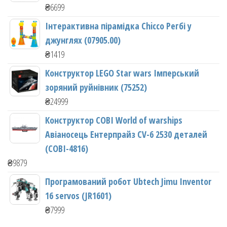
₴
6699
Інтерактивна пірамідка Chicco Регбі у
джунглях (07905.00)
₴
1419
Конструктор LEGO Star wars Імперський
зоряний руйнівник (75252)
₴
24999
Конструктор COBI World of warships
Авіаносець Ентерпрайз CV-6 2530 деталей
(COBI-4816)
₴
9879
Програмований робот Ubtech Jimu Inventor
16 servos (JR1601)
₴
7999