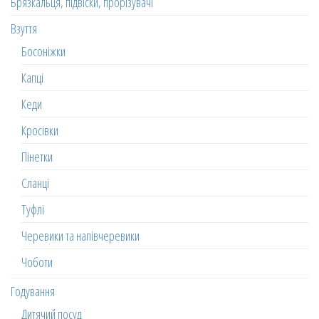
Брязкальця, підвіски, прорізувачі
Взуття
Босоніжки
Капці
Кеди
Кросівки
Пінетки
Сланці
Туфлі
Черевики та напівчеревики
Чоботи
Годування
Дитячий посуд