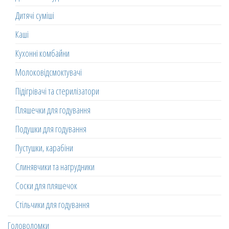
Дитячі суміші
Каші
Кухонні комбайни
Молоковідсмоктувачі
Підігрівачі та стерилізатори
Пляшечки для годування
Подушки для годування
Пустушки, карабіни
Слинявчики та нагрудники
Соски для пляшечок
Стільчики для годування
Головоломки