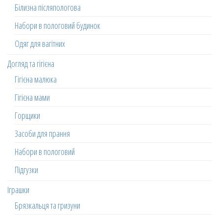
Білизна післяпологова
Набори в пологовий будинок
Одяг для вагітних
Догляд та гігієна
Гігієна малюка
Гігієна мами
Горщики
Засоби для прання
Набори в пологовий
Підгузки
Іграшки
Брязкальця та гризуни