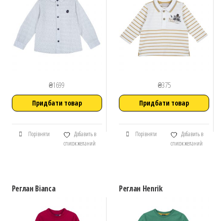
₴
1699
₴
375
Придбати товар
Придбати товар
Порівняти
Добавить в
Порівняти
Добавить в
список желаний
список желаний
Реглан Bianca
Реглан Henrik