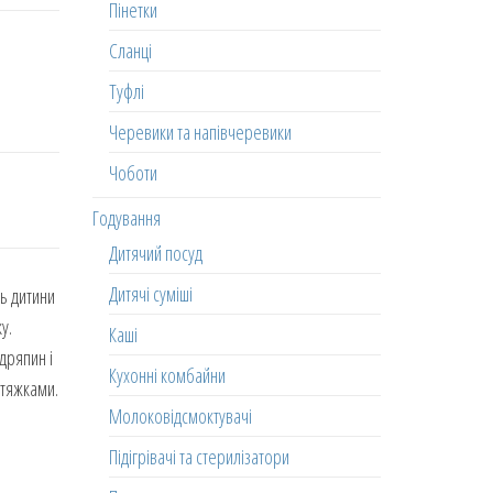
Пінетки
Сланці
Туфлі
Черевики та напівчеревики
Чоботи
Годування
Дитячий посуд
Дитячі суміші
ть дитини
у.
Каші
дряпин і
Кухонні комбайни
атяжками.
Молоковідсмоктувачі
Підігрівачі та стерилізатори