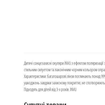
Дитячі сонцезахисні окуляри INVU з ефектом поляризації 
стильним силуетом та лаконічним чорним кольором оправи.
Характеристики: багатошарові лінзи поглинають понад 99% в
ушкоджень завдяки захисному покриттю; не спотворюють ко
Підходять для дітей від 3-х років. INVU
Супутні товари