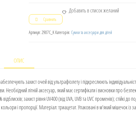
Добавить в список желаний
Сравнить
Артикул:
2907C_K
Категорія:
Сумки та аксесуари для дітей
ОПИС
забезпечують захист очей від ультрафіолету і підкреслюють індивідуальніс
 Необхідний літній аксесуар, який має сертифікати і висновки про безпек
ідблисків; захист рівня UV400 (від UVA, UVB та UVC променів); стійкі до по
льори і пропорції. Матеріал: триацетат. Упаковані в м’який мішечок із з