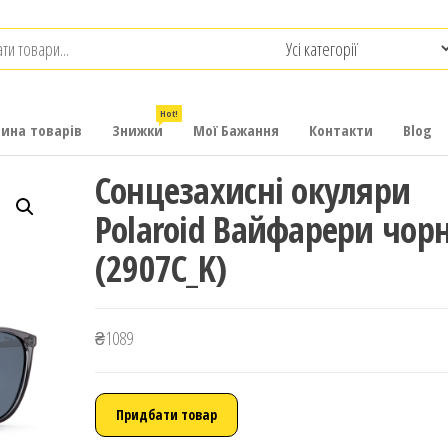
.com.ua
-
итячих
Hot!
рина товарів
Знижки
Мої Бажання
Контакти
Blog
Сонцезахисні окуляри
Polaroid Вайфарери чорн
(2907C_K)
₴
1089
Придбати товар