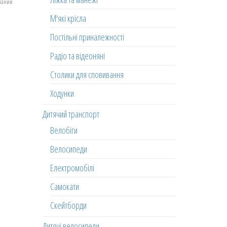
еланий
М'які крісла
Постільні приналежності
Радіо та відеоняні
Столики для сповивання
Ходунки
Дитячий транспорт
Велобіги
Велосипеди
Електромобілі
Самокати
Скейтборди
Дитячі велосипеди