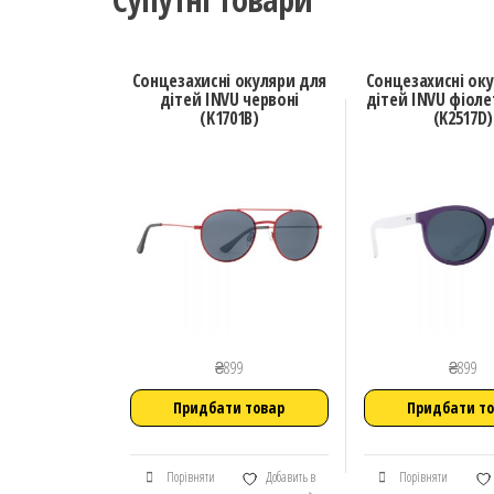
Сонцезахисні окуляри для
Сонцезахисні ок
дітей INVU червоні
дітей INVU фіоле
(K1701B)
(K2517D)
₴
899
₴
899
Придбати товар
Придбати т
Порівняти
Добавить в
Порівняти