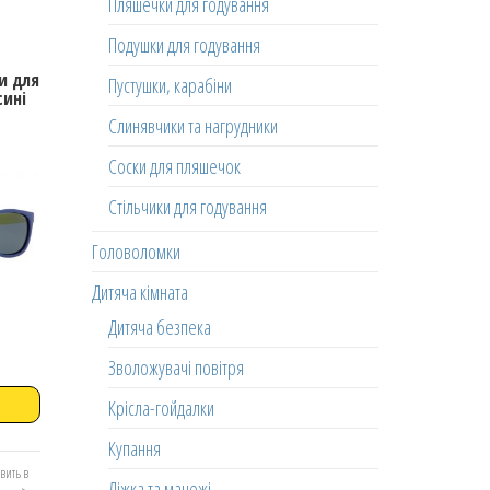
Пляшечки для годування
Подушки для годування
и для
Пустушки, карабіни
сині
Слинявчики та нагрудники
Соски для пляшечок
Стільчики для годування
Головоломки
Дитяча кімната
Дитяча безпека
Зволожувачі повітря
Крісла-гойдалки
Купання
вить в
Ліжка та манежі