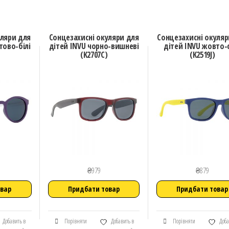
уляри для
Сонцезахисні окуляри для
Сонцезахисні окуляр
тово-білі
дітей INVU чорно-вишневі
дітей INVU жовто-
(K2707C)
(K2519J)
₴
979
₴
879
овар
Придбати товар
Придбати товар
Добавить в
Порівняти
Добавить в
Порівняти
Доба