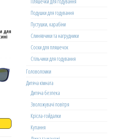
Пляшечки для годування
Подушки для годування
Пустушки, карабіни
и для
Слинявчики та нагрудники
сині
Соски для пляшечок
Стільчики для годування
Головоломки
Дитяча кімната
Дитяча безпека
Зволожувачі повітря
Крісла-гойдалки
Купання
Ліжка та манежі