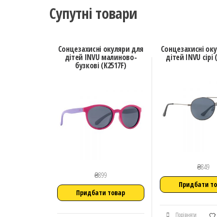
Супутні товари
Сонцезахисні окуляри для
Сонцезахисні ок
дітей INVU малиново-
дітей INVU сірі 
бузкові (K2517F)
₴
849
₴
899
Придбати т
Придбати товар
Порівняти