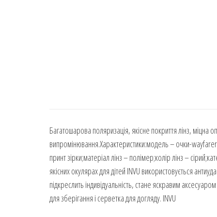
Багатошарова поляризація, якісне покриття лінз, міцна о
випромінювання.Характеристики:модель – очки-wayfarer;ві
принт зірки;матеріал лінз – полімер;колір лінз – сірий;кат
якісних окулярах для дітей INVU використовується антиуд
підкреслить індивідуальність, стане яскравим аксесуаро
для зберігання і серветка для догляду. INVU