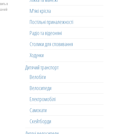
вить в
еланий
М'які крісла
Постільні приналежності
Радіо та відеоняні
Столики для сповивання
Ходунки
Дитячий транспорт
Велобіги
Велосипеди
Електромобілі
Самокати
Скейтборди
Дитячі велосипеди