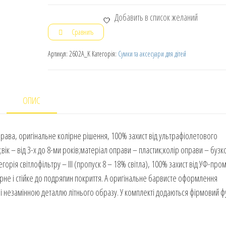
Добавить в список желаний
Сравнить
Артикул:
2602A_K
Категорія:
Сумки та аксесуари для дітей
ОПИС
права, оригінальне колірне рішення, 100% захист від ультрафіолетового
к – від 3-х до 8-ми років;матеріал оправи – пластик;колір оправи – бузк
егорія світлофільтру – III (пропуск 8 – 18% світла), 100% захист від УФ-пром
арне і стійке до подряпин покриття. А оригінальне барвисте оформлення
м і незамінною деталлю літнього образу. У комплекті додаються фірмовий ф