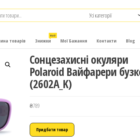
.com.ua
-
итячих
Hot!
рина товарів
Знижки
Мої Бажання
Контакти
Blog
Сонцезахисні окуляри
Polaroid Вайфарери бузк
(2602A_K)
₴
789
Придбати товар