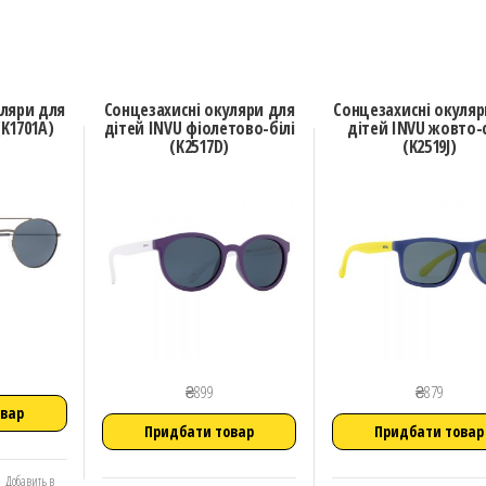
уляри для
Сонцезахисні окуляри для
Сонцезахисні окуляр
(K1701A)
дітей INVU фіолетово-білі
дітей INVU жовто-
(K2517D)
(K2519J)
₴
899
₴
879
овар
Придбати товар
Придбати товар
Добавить в