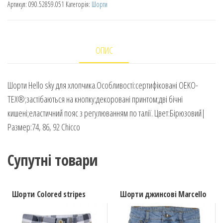
Артикул:
090.52859.051
Категорія:
Шорти
ОПИС
Шорти Hello sky для хлопчика.Особливості:сертифіковані OEKO-
TEX®;застібаються на кнопку;декоровані принтом;дві бічні
кишені;еластичний пояс з регулюванням по талії. Цвет:Бірюзовий|
Размер:74, 86, 92 Chicco
Супутні товари
Шорти Colored stripes
Шорти джинсові Marcello