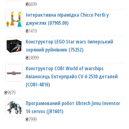
₴
6699
Інтерактивна пірамідка Chicco Регбі у
джунглях (07905.00)
₴
1419
Конструктор LEGO Star wars Імперський
зоряний руйнівник (75252)
₴
24999
Конструктор COBI World of warships
Авіаносець Ентерпрайз CV-6 2530 деталей
(COBI-4816)
₴
9879
Програмований робот Ubtech Jimu Inventor
16 servos (JR1601)
₴
7999