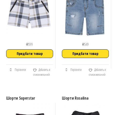
₴
599
₴
549
Придбати товар
Придбати товар
Порівняти
Добавить в
Порівняти
Добавить в
список желаний
список желаний
Шорти Superstar
Шорти Rosalina