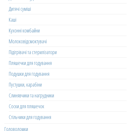
Дитячі суміші
Каші
Кухонні комбайни
Молоковідсмоктувачі
Підігрівачі та стерилізатори
Пляшечки для годування
Подушки для годування
Пустушки, карабіни
Слинявчики та нагрудники
Соски для пляшечок
Стільчики для годування
Головоломки