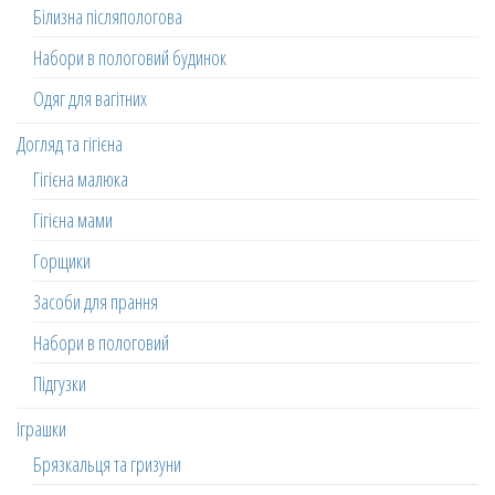
Білизна післяпологова
Набори в пологовий будинок
Одяг для вагітних
Догляд та гігієна
Гігієна малюка
Гігієна мами
Горщики
Засоби для прання
Набори в пологовий
Підгузки
Іграшки
Брязкальця та гризуни