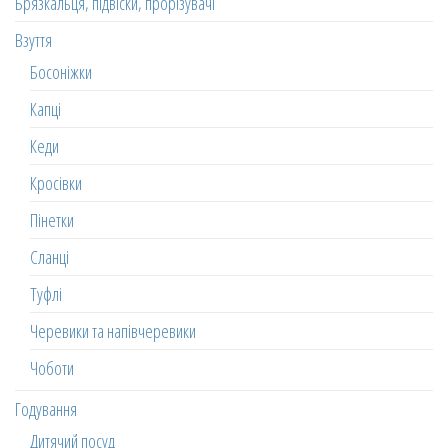
Брязкальця, підвіски, прорізувачі
Взуття
Босоніжки
Капці
Кеди
Кросівки
Пінетки
Сланці
Туфлі
Черевики та напівчеревики
Чоботи
Годування
Дитячий посуд