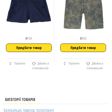
₴
169
₴
565
Придбати товар
Придбати товар
Порівняти
Добавить в
Порівняти
Добавить в
список желаний
список желаний
КАТЕГОРІЇ ТОВАРІВ
Брязкальця, підвіски, прорізувачі