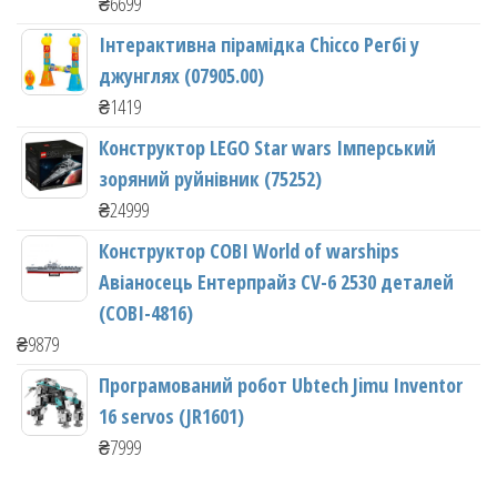
₴
6699
Інтерактивна пірамідка Chicco Регбі у
джунглях (07905.00)
₴
1419
Конструктор LEGO Star wars Імперський
зоряний руйнівник (75252)
₴
24999
Конструктор COBI World of warships
Авіаносець Ентерпрайз CV-6 2530 деталей
(COBI-4816)
₴
9879
Програмований робот Ubtech Jimu Inventor
16 servos (JR1601)
₴
7999