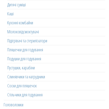
Дитячі суміші
Каші
Кухонні комбайни
Молоковідсмоктувачі
Підігрівачі та стерилізатори
Пляшечки для годування
Подушки для годування
Пустушки, карабіни
Слинявчики та нагрудники
Соски для пляшечок
Стільчики для годування
Головоломки