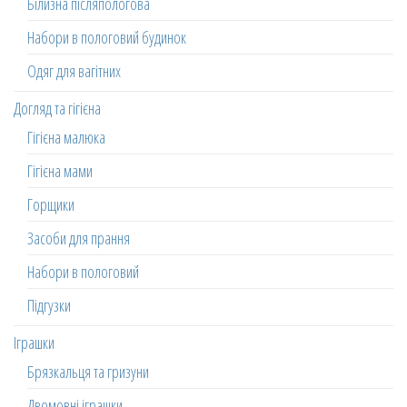
Білизна післяпологова
Набори в пологовий будинок
Одяг для вагітних
Догляд та гігієна
Гігієна малюка
Гігієна мами
Горщики
Засоби для прання
Набори в пологовий
Підгузки
Іграшки
Брязкальця та гризуни
Двомовні іграшки