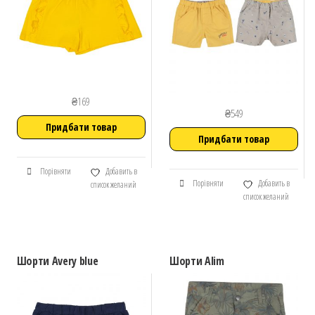
₴
169
₴
549
Придбати товар
Придбати товар
Порівняти
Добавить в
Порівняти
Добавить в
список желаний
список желаний
Шорти Avery blue
Шорти Alim