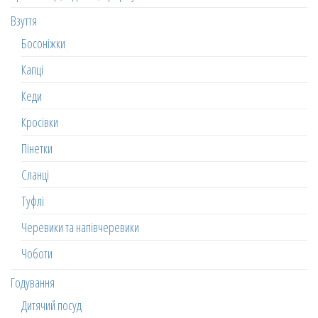
Взуття
Босоніжки
Капці
Кеди
Кросівки
Пінетки
Сланці
Туфлі
Черевики та напівчеревики
Чоботи
Годування
Дитячий посуд