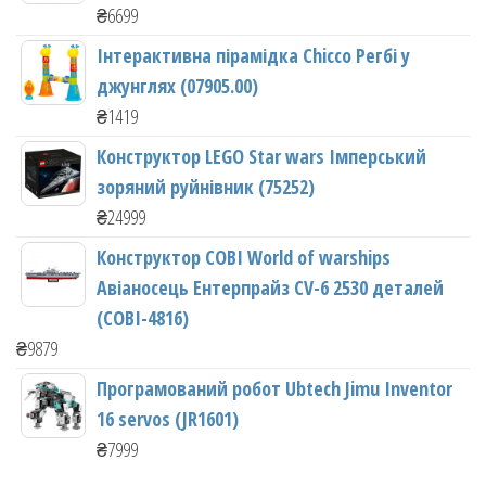
₴
6699
Інтерактивна пірамідка Chicco Регбі у
джунглях (07905.00)
₴
1419
Конструктор LEGO Star wars Імперський
зоряний руйнівник (75252)
₴
24999
Конструктор COBI World of warships
Авіаносець Ентерпрайз CV-6 2530 деталей
(COBI-4816)
₴
9879
Програмований робот Ubtech Jimu Inventor
16 servos (JR1601)
₴
7999