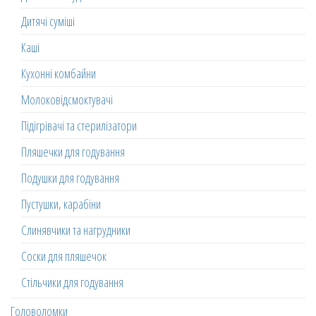
Дитячі суміші
Каші
Кухонні комбайни
Молоковідсмоктувачі
Підігрівачі та стерилізатори
Пляшечки для годування
Подушки для годування
Пустушки, карабіни
Слинявчики та нагрудники
Соски для пляшечок
Стільчики для годування
Головоломки