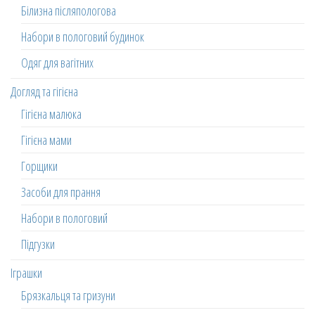
Білизна післяпологова
Набори в пологовий будинок
Одяг для вагітних
Догляд та гігієна
Гігієна малюка
Гігієна мами
Горщики
Засоби для прання
Набори в пологовий
Підгузки
Іграшки
Брязкальця та гризуни