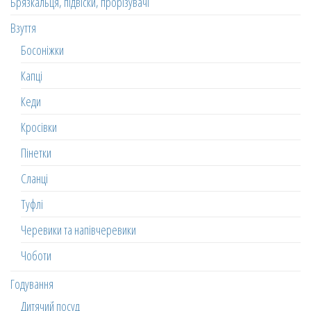
Брязкальця, підвіски, прорізувачі
Взуття
Босоніжки
Капці
Кеди
Кросівки
Пінетки
Сланці
Туфлі
Черевики та напівчеревики
Чоботи
Годування
Дитячий посуд