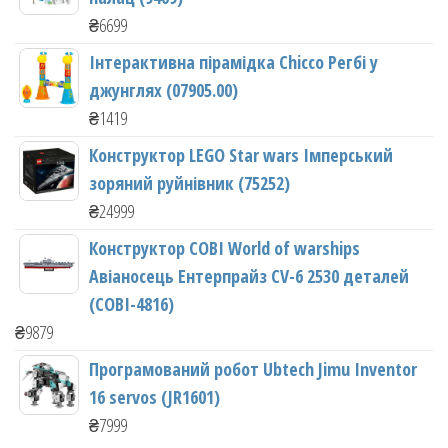
₴
6699
Інтерактивна пірамідка Chicco Регбі у
джунглях (07905.00)
₴
1419
Конструктор LEGO Star wars Імперський
зоряний руйнівник (75252)
₴
24999
Конструктор COBI World of warships
Авіаносець Ентерпрайз CV-6 2530 деталей
(COBI-4816)
₴
9879
Програмований робот Ubtech Jimu Inventor
16 servos (JR1601)
₴
7999