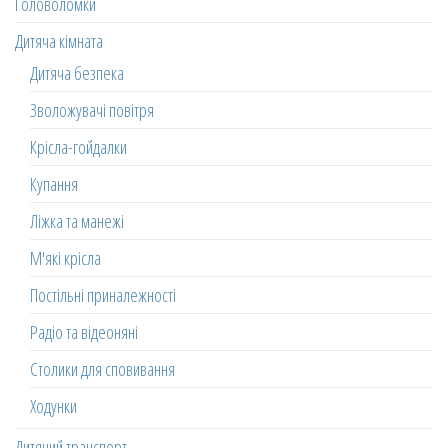
Головоломки
Дитяча кімната
Дитяча безпека
Зволожувачі повітря
Крісла-гойдалки
Купання
Ліжка та манежі
М'які крісла
Постільні приналежності
Радіо та відеоняні
Столики для сповивання
Ходунки
Дитячий транспорт