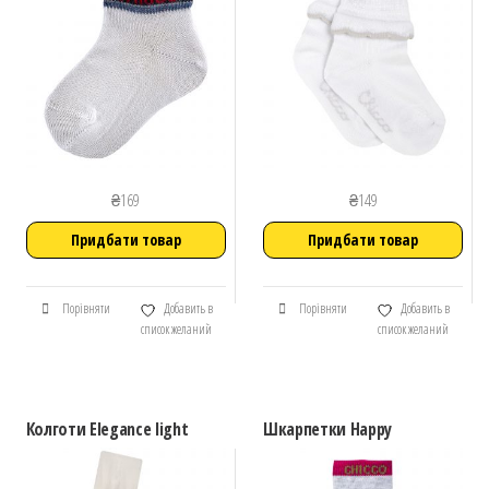
₴
169
₴
149
Придбати товар
Придбати товар
Порівняти
Добавить в
Порівняти
Добавить в
список желаний
список желаний
Колготи Elegance light
Шкарпетки Happy