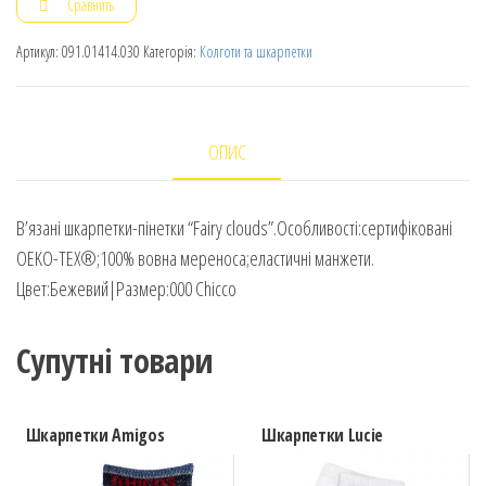
Сравнить
Артикул:
091.01414.030
Категорія:
Колготи та шкарпетки
ОПИС
В’язані шкарпетки-пінетки “Fairy clouds”.Особливості:сертифіковані
OEKO-TEX®;100% вовна мереноса;еластичні манжети.
Цвет:Бежевий|Размер:000 Chicco
Супутні товари
Шкарпетки Amigos
Шкарпетки Lucie