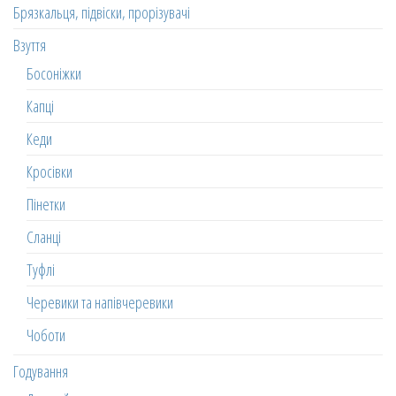
Брязкальця, підвіски, прорізувачі
Взуття
Босоніжки
Капці
Кеди
Кросівки
Пінетки
Сланці
Туфлі
Черевики та напівчеревики
Чоботи
Годування