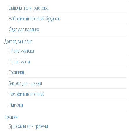
Білизна післяпологова
Набори в пологовий будинок
Одяг для вагітних
Догляд та гігієна
Гігієна малюка
Гігієна мами
Горщики
Засоби для прання
Набори в пологовий
Підгузки
Іграшки
Брязкальця та гризуни