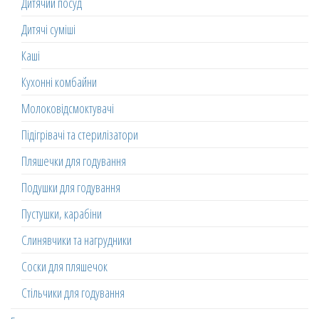
Дитячий посуд
Дитячі суміші
Каші
Кухонні комбайни
Молоковідсмоктувачі
Підігрівачі та стерилізатори
Пляшечки для годування
Подушки для годування
Пустушки, карабіни
Слинявчики та нагрудники
Соски для пляшечок
Стільчики для годування