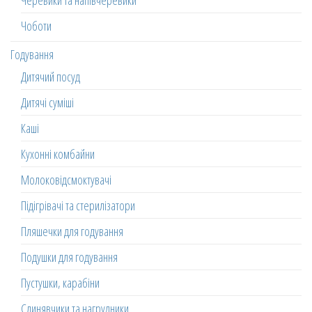
Черевики та напівчеревики
Чоботи
Годування
Дитячий посуд
Дитячі суміші
Каші
Кухонні комбайни
Молоковідсмоктувачі
Підігрівачі та стерилізатори
Пляшечки для годування
Подушки для годування
Пустушки, карабіни
Слинявчики та нагрудники