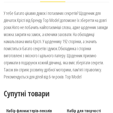
У тебе багато цікавих думок і потаємних секретів? Щоденник для
дівчаток Крісті від бренду Top Model допоможе їх зберегти на довгі
роки.Ніхто не побачить найпотаємніші слова, адже щоденник завжди
можна закрити на замок, а ключики заховати. На обкладинці
намальована мила Крісті. У щоденнику 192 сторінки, а значить
поміститься багато секретів і думок.Обкладинка і сторінки
виготовлені з якісного і щільного паперу. Щоденник приємно
отримати в подарунок кожній дівчинці, яка вміє зберігати секрети.
Також він сприяє розвитку дрібної моторики, пам’яті і правопису.
Рекомендується для дітей від 6-ти років. Top Model
Супутні товари
Набір фломастерів-пензлів
Набір для творчості