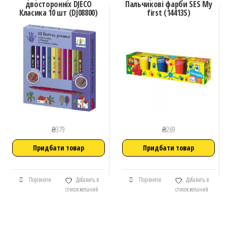
двосторонніх DJECO
Пальчикові фарби SES My
Класика 10 шт (DJ08800)
first (14413S)
₴
379
₴
269
Придбати товар
Придбати товар
Порівняти
Добавить в
Порівняти
Добавить в
список желаний
список желаний