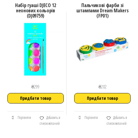
Набір гуаші DJECO 12
Пальчикові фарби зі
неонових кольорів
штампами Dream Makers
(DJ09759)
(FP01)
₴
299
₴
202
Придбати товар
Придбати товар
Порівняти
Добавить в
Порівняти
Добавить в
список желаний
список желаний