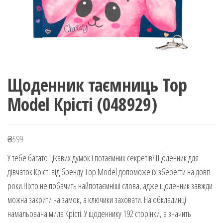
Щоденник таємниць Top
Model Крісті (048929)
₴
599
У тебе багато цікавих думок і потаємних секретів? Щоденник для
дівчаток Крісті від бренду Top Model допоможе їх зберегти на довгі
роки.Ніхто не побачить найпотаємніші слова, адже щоденник завжди
можна закрити на замок, а ключики заховати. На обкладинці
намальована мила Крісті. У щоденнику 192 сторінки, а значить