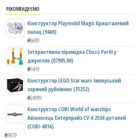
РЕКОМЕНДУЄМО
Конструктор Playmobil Magic Кришталевий
палац (9469)
₴
6699
Інтерактивна пірамідка Chicco Регбі у
джунглях (07905.00)
₴
1419
Конструктор LEGO Star wars Імперський
зоряний руйнівник (75252)
₴
24999
Конструктор COBI World of warships
Авіаносець Ентерпрайз CV-6 2530 деталей
(COBI-4816)
₴
9879