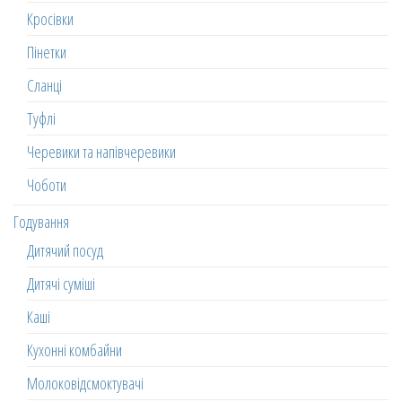
Кросівки
Пінетки
Сланці
Туфлі
Черевики та напівчеревики
Чоботи
Годування
Дитячий посуд
Дитячі суміші
Каші
Кухонні комбайни
Молоковідсмоктувачі