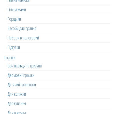
Гігієна малюка
Гігієна мами
Горщики
Засоби для прання
Набори в пологовий
Підгузки
Іграшки
Брязкальця та гризуни
Двомовні іграшки
Дитячий транспорт
Для коляски
Для купання
Для ліжечка