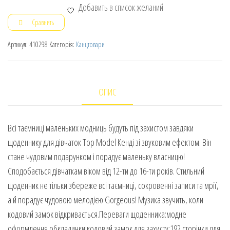
Добавить в список желаний
Сравнить
Артикул:
410298
Категорія:
Канцтовари
ОПИС
Всі таємниці маленьких модниць будуть під захистом завдяки
щоденнику для дівчаток Top Model Кенді зі звуковим ефектом. Він
стане чудовим подарунком і порадує маленьку власницю!
Сподобається дівчаткам віком від 12-ти до 16-ти років. Стильний
щоденник не тільки збереже всі таємниці, сокровенні записи та мрії,
а й порадує чудовою мелодією Gorgeous! Музика звучить, коли
кодовий замок відкривається.Переваги щоденника:модне
оформлення обкладинки;кодовий замок для захисту;192 сторінки для