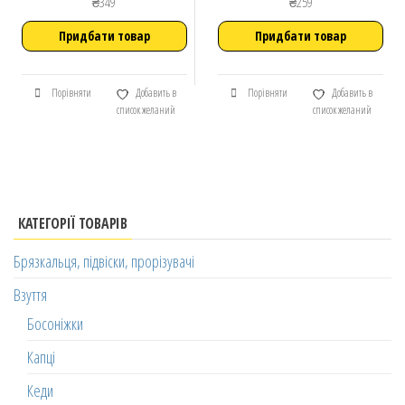
₴
349
₴
259
Придбати товар
Придбати товар
Порівняти
Добавить в
Порівняти
Добавить в
список желаний
список желаний
КАТЕГОРІЇ ТОВАРІВ
Брязкальця, підвіски, прорізувачі
Взуття
Босоніжки
Капці
Кеди