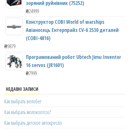
зоряний руйнівник (75252)
₴
24999
Конструктор COBI World of warships
Авіаносець Ентерпрайз CV-6 2530 деталей
(COBI-4816)
₴
9879
Програмований робот Ubtech Jimu Inventor
16 servos (JR1601)
₴
7999
НЕДАВНІ ЗАПИСИ
Как выбрать велобег
Как выбрать молокоотсос?
Как выбрать детское автокресло