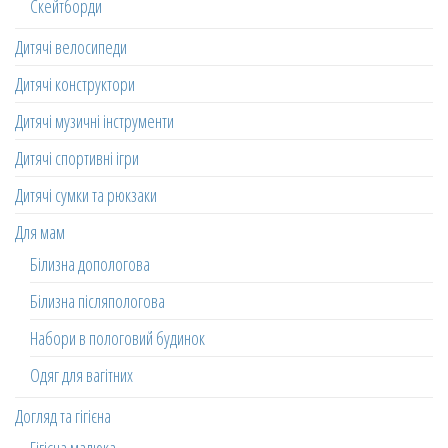
Скейтборди
Дитячі велосипеди
Дитячі конструктори
Дитячі музичні інструменти
Дитячі спортивні ігри
Дитячі сумки та рюкзаки
Для мам
Білизна допологова
Білизна післяпологова
Набори в пологовий будинок
Одяг для вагітних
Догляд та гігієна