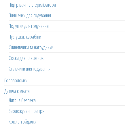
Підігрівачі та стерилізатори
Пляшечки для годування
Подушки для годування
Пустушки, карабіни
Слинявчики та нагрудники
Соски для пляшечок
Стільчики для годування
Головоломки
Дитяча кімната
Дитяча безпека
Зволожувачі повітря
Крісла-гойдалки