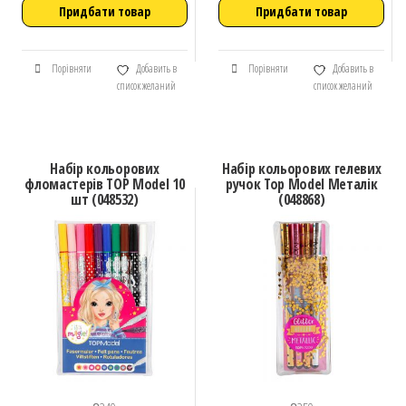
Придбати товар
Придбати товар
Порівняти
Добавить в
Порівняти
Добавить в
список желаний
список желаний
Набір кольорових
Набір кольорових гелевих
фломастерів TOP Model 10
ручок Top Model Металік
шт (048532)
(048868)