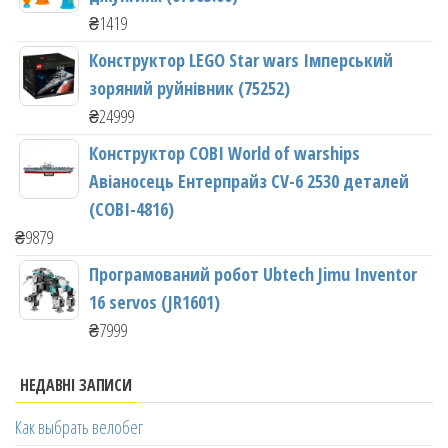
₴
1419
Конструктор LEGO Star wars Імперський
зоряний руйнівник (75252)
₴
24999
Конструктор COBI World of warships
Авіаносець Ентерпрайз CV-6 2530 деталей
(COBI-4816)
₴
9879
Програмований робот Ubtech Jimu Inventor
16 servos (JR1601)
₴
7999
НЕДАВНІ ЗАПИСИ
Как выбрать велобег