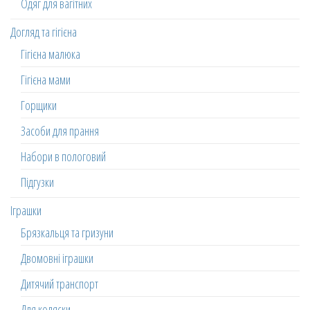
Одяг для вагітних
Догляд та гігієна
Гігієна малюка
Гігієна мами
Горщики
Засоби для прання
Набори в пологовий
Підгузки
Іграшки
Брязкальця та гризуни
Двомовні іграшки
Дитячий транспорт
Для коляски