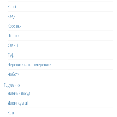
Капці
Кеди
Кросівки
Пінетки
Сланці
Туфлі
Черевики та напівчеревики
Чоботи
Годування
Дитячий посуд
Дитячі суміші
Каші