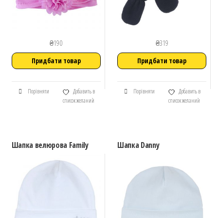
₴
190
₴
319
Придбати товар
Придбати товар
Порівняти
Добавить в
Порівняти
Добавить в
список желаний
список желаний
Шапка велюрова Family
Шапка Danny