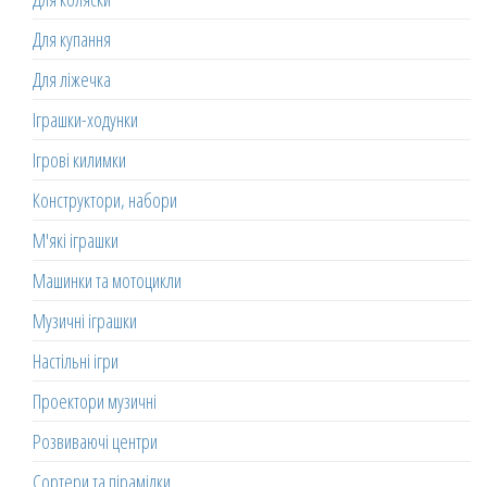
Для купання
Для ліжечка
Іграшки-ходунки
Ігрові килимки
Конструктори, набори
М'які іграшки
Машинки та мотоцикли
Музичні іграшки
Настільні ігри
Проектори музичні
Розвиваючі центри
Сортери та пірамідки