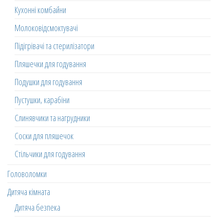
Кухонні комбайни
Молоковідсмоктувачі
Підігрівачі та стерилізатори
Пляшечки для годування
Подушки для годування
Пустушки, карабіни
Слинявчики та нагрудники
Соски для пляшечок
Стільчики для годування
Головоломки
Дитяча кімната
Дитяча безпека