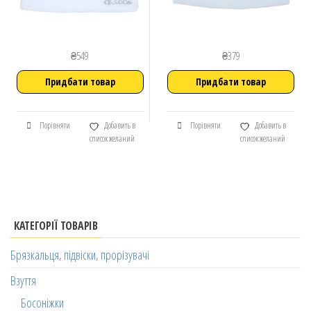
₴
549
₴
379
Придбати товар
Придбати товар
Порівняти
Добавить в
Порівняти
Добавить в
список желаний
список желаний
КАТЕГОРІЇ ТОВАРІВ
Брязкальця, підвіски, прорізувачі
Взуття
Босоніжки