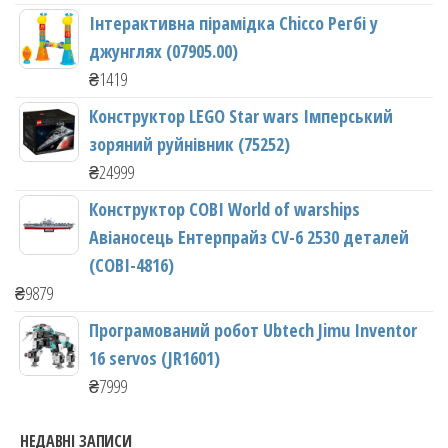
Інтерактивна пірамідка Chicco Регбі у
джунглях (07905.00)
₴
1419
Конструктор LEGO Star wars Імперський
зоряний руйнівник (75252)
₴
24999
Конструктор COBI World of warships
Авіаносець Ентерпрайз CV-6 2530 деталей
(COBI-4816)
₴
9879
Програмований робот Ubtech Jimu Inventor
16 servos (JR1601)
₴
7999
НЕДАВНІ ЗАПИСИ