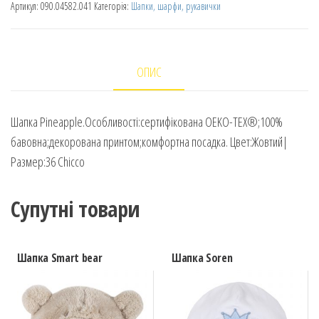
Артикул:
090.04582.041
Категорія:
Шапки, шарфи, рукавички
ОПИС
Шапка Pineapple.Особливості:сертифікована OEKO-TEX®;100%
бавовна;декорована принтом;комфортна посадка. Цвет:Жовтий|
Размер:36 Chicco
Супутні товари
Шапка Smart bear
Шапка Soren