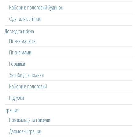
Набори в пологовий будинок
Одяг для вагітних
Догляд та гігієна
Гігієна малюка
Гігієна мами
Горщики
Засоби для прання
Набори в пологовий
Підгузки
Іграшки
Брязкальця та гризуни
Двомовні іграшки