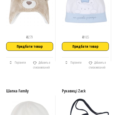
₴
279
₴
165
Придбати товар
Придбати товар
Порівняти
Добавить в
Порівняти
Добавить в
список желаний
список желаний
Шапка Family
Рукавиці Zack