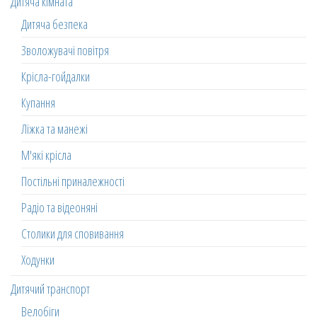
Дитяча кімната
Дитяча безпека
Зволожувачі повітря
Крісла-гойдалки
Купання
Ліжка та манежі
М'які крісла
Постільні приналежності
Радіо та відеоняні
Столики для сповивання
Ходунки
Дитячий транспорт
Велобіги