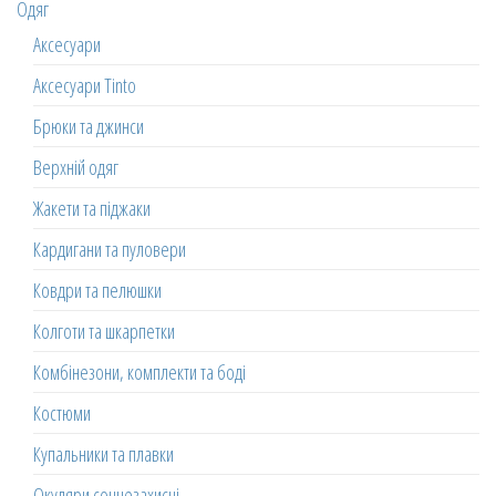
Одяг
Аксесуари
Аксесуари Tinto
Брюки та джинси
Верхній одяг
Жакети та піджаки
Кардигани та пуловери
Ковдри та пелюшки
Колготи та шкарпетки
Комбінезони, комплекти та боді
Костюми
Купальники та плавки
Окуляри сонцезахисні