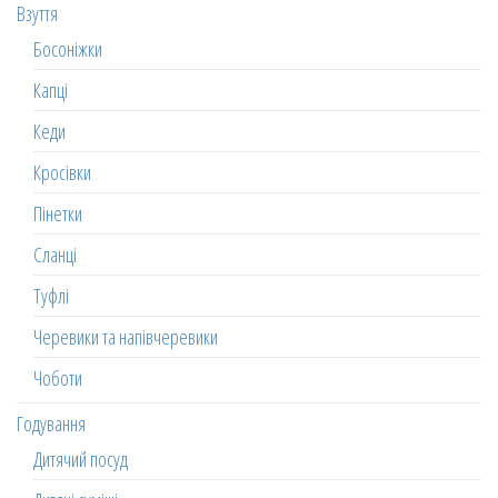
Взуття
Босоніжки
Капці
Кеди
Кросівки
Пінетки
Сланці
Туфлі
Черевики та напівчеревики
Чоботи
Годування
Дитячий посуд