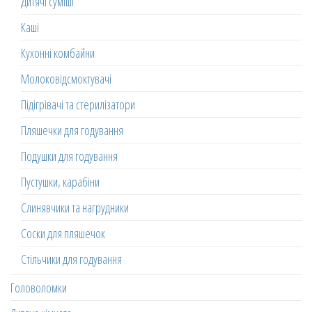
Дитячі суміші
Каші
Кухонні комбайни
Молоковідсмоктувачі
Підігрівачі та стерилізатори
Пляшечки для годування
Подушки для годування
Пустушки, карабіни
Слинявчики та нагрудники
Соски для пляшечок
Стільчики для годування
Головоломки