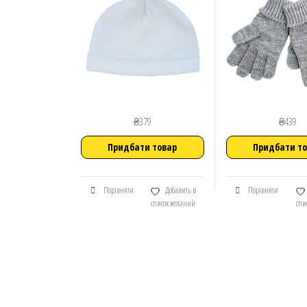
₴
379
₴
439
Придбати товар
Придбати т
Порівняти
Добавить в
Порівняти
список желаний
спи