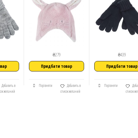
₴
279
₴
439
овар
Придбати товар
Придбати товар
Добавить в
Порівняти
Добавить в
Порівняти
Доба
сок желаний
список желаний
список ж