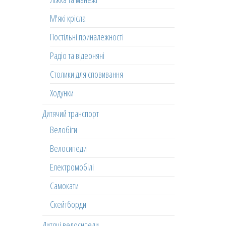
М'які крісла
Постільні приналежності
Радіо та відеоняні
Столики для сповивання
Ходунки
Дитячий транспорт
Велобіги
Велосипеди
Електромобілі
Самокати
Скейтборди
Дитячі велосипеди