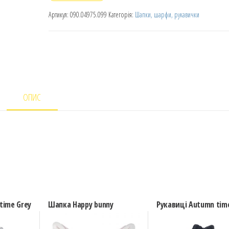
Артикул:
090.04975.099
Категорія:
Шапки, шарфи, рукавички
ОПИС
time Grey
Шапка Happy bunny
Рукавиці Autumn time