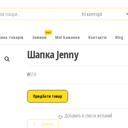
.com.ua
-
итячих
Hot!
рина товарів
Знижки
Мої Бажання
Контакти
Blog
Шапка Jenny
₴
559
Придбати товар
Добавить в список желаний
Сравнить