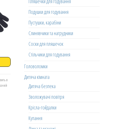
Пляшечки для годування
Подушки для годування
Пустушки, карабіни
Слинявчики та нагрудники
Соски для пляшечок
Стільчики для годування
Головоломки
Дитяча кімната
вить в
Дитяча безпека
еланий
Зволожувачі повітря
Крісла-гойдалки
Купання
Ліжка та манежі