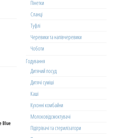
Пінетки
Сланці
Туфлі
Черевики та напівчеревики
Чоботи
Годування
Дитячий посуд
Дитячі суміші
Каші
Кухонні комбайни
Молоковідсмоктувачі
 Blue
Підігрівачі та стерилізатори