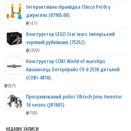
Інтерактивна пірамідка Chicco Регбі у
джунглях (07905.00)
₴
1419
Конструктор LEGO Star wars Імперський
зоряний руйнівник (75252)
₴
24999
Конструктор COBI World of warships
Авіаносець Ентерпрайз CV-6 2530 деталей
(COBI-4816)
₴
9879
Програмований робот Ubtech Jimu Inventor
16 servos (JR1601)
₴
7999
НЕДАВНІ ЗАПИСИ