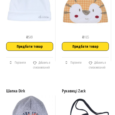
₴
549
₴
165
Придбати товар
Придбати товар
Порівняти
Добавить в
Порівняти
Добавить в
список желаний
список желаний
Шапка Dirk
Рукавиці Zack