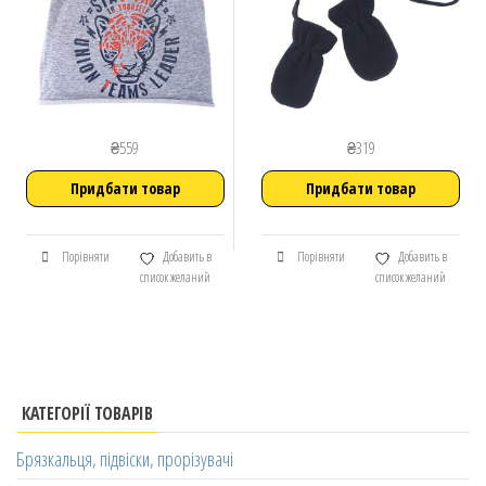
₴
559
₴
319
Придбати товар
Придбати товар
Порівняти
Добавить в
Порівняти
Добавить в
список желаний
список желаний
КАТЕГОРІЇ ТОВАРІВ
Брязкальця, підвіски, прорізувачі