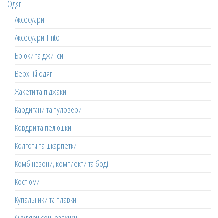
Одяг
Аксесуари
Аксесуари Tinto
Брюки та джинси
Верхній одяг
Жакети та піджаки
Кардигани та пуловери
Ковдри та пелюшки
Колготи та шкарпетки
Комбінезони, комплекти та боді
Костюми
Купальники та плавки
Окуляри сонцезахисні