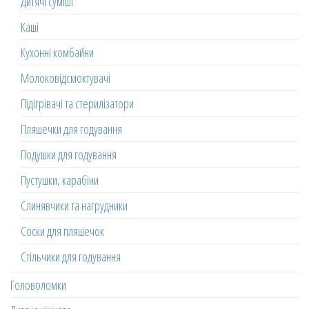
Дитячі суміші
Каші
Кухонні комбайни
Молоковідсмоктувачі
Підігрівачі та стерилізатори
Пляшечки для годування
Подушки для годування
Пустушки, карабіни
Слинявчики та нагрудники
Соски для пляшечок
Стільчики для годування
Головоломки