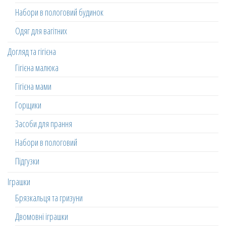
Набори в пологовий будинок
Одяг для вагітних
Догляд та гігієна
Гігієна малюка
Гігієна мами
Горщики
Засоби для прання
Набори в пологовий
Підгузки
Іграшки
Брязкальця та гризуни
Двомовні іграшки