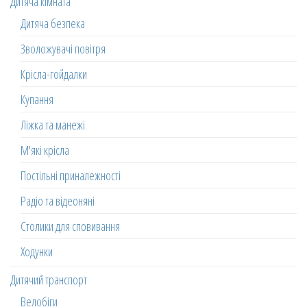
Дитяча кімната
Дитяча безпека
Зволожувачі повітря
Крісла-гойдалки
Купання
Ліжка та манежі
М'які крісла
Постільні приналежності
Радіо та відеоняні
Столики для сповивання
Ходунки
Дитячий транспорт
Велобіги