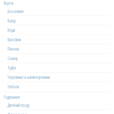
Взуття
Босоніжки
Капці
Кеди
Кросівки
Пінетки
Сланці
Туфлі
Черевики та напівчеревики
Чоботи
Годування
Дитячий посуд