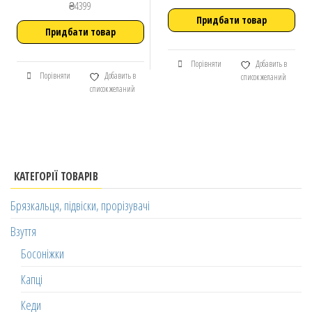
₴
4399
Придбати товар
Придбати товар
Порівняти
Добавить в
Порівняти
Добавить в
список желаний
список желаний
КАТЕГОРІЇ ТОВАРІВ
Брязкальця, підвіски, прорізувачі
Взуття
Босоніжки
Капці
Кеди