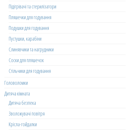
Підігрівачі та стерилізатори
Пляшечки для годування
Подушки для годування
Пустушки, карабіни
Слинявчики та нагрудники
Соски для пляшечок
Стільчики для годування
Головоломки
Дитяча кімната
Дитяча безпека
Зволожувачі повітря
Крісла-гойдалки