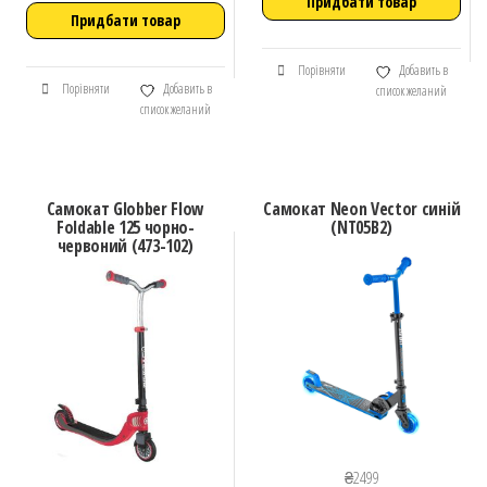
Придбати товар
Придбати товар
Порівняти
Добавить в
Порівняти
Добавить в
список желаний
список желаний
Самокат Globber Flow
Самокат Neon Vector синій
Foldable 125 чорно-
(NT05B2)
червоний (473-102)
₴
2499