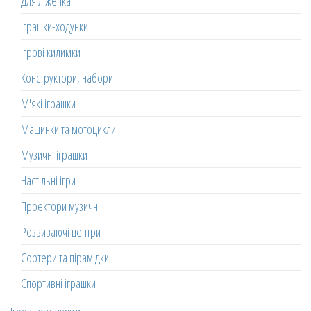
Для ліжечка
Іграшки-ходунки
Ігрові килимки
Конструктори, набори
М'які іграшки
Машинки та мотоцикли
Музичні іграшки
Настільні ігри
Проектори музичні
Розвиваючі центри
Сортери та пірамідки
Спортивні іграшки