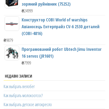
зоряний руйнівник (75252)
₴
24999
Конструктор COBI World of warships
Авіаносець Ентерпрайз CV-6 2530 деталей
(COBI-4816)
₴
9879
Програмований робот Ubtech Jimu Inventor
16 servos (JR1601)
₴
7999
НЕДАВНІ ЗАПИСИ
Как выбрать велобег
Как выбрать молокоотсос?
Как выбрать детское автокресло