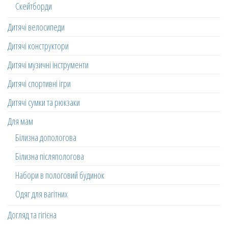
Скейтборди
Дитячі велосипеди
Дитячі конструктори
Дитячі музичні інструменти
Дитячі спортивні ігри
Дитячі сумки та рюкзаки
Для мам
Білизна допологова
Білизна післяпологова
Набори в пологовий будинок
Одяг для вагітних
Догляд та гігієна