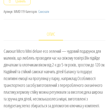
Сравнить
Артикул:
MMD119
Категорія:
Самокати
ОПИС
Самокат Micro Mini deluxe eco зелений — чудовий подарунок для
малюків, що люблять проводити час на свіжому повітрі.ВІн підійде
дівчаткам та хлопчикам віком від 2-х до 5-ти років, зростом до 120 см.
Надійний та стійкий самокат навчить дітей балансу та подарує
позитивні емоції на прогулянці у парку, наприклад.Особливості
транспортного засобу:виготовлений з переробленого океанічного
пластику;кермову стійку можна регулювати за висотою;дека широка
та зручна для дітей, неслизька;колеса міцні, виготовлені з
поліуретану;легко збирається за допомогою ключика у комплекті.