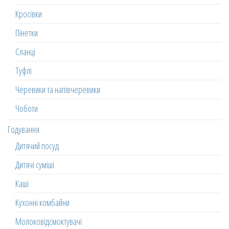
Кросівки
Пінетки
Сланці
Туфлі
Черевики та напівчеревики
Чоботи
Годування
Дитячий посуд
Дитячі суміші
Каші
Кухонні комбайни
Молоковідсмоктувачі