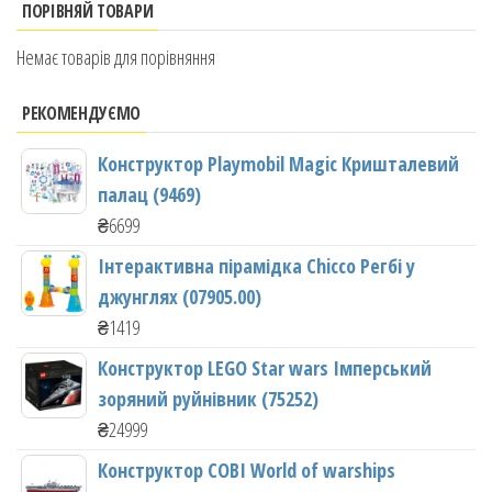
ПОРІВНЯЙ ТОВАРИ
Немає товарів для порівняння
РЕКОМЕНДУЄМО
Конструктор Playmobil Magic Кришталевий
палац (9469)
₴
6699
Інтерактивна пірамідка Chicco Регбі у
джунглях (07905.00)
₴
1419
Конструктор LEGO Star wars Імперський
зоряний руйнівник (75252)
₴
24999
Конструктор COBI World of warships