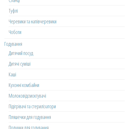
Сланці
Туфлі
Черевики та напівчеревики
Чоботи
Годування
Дитячий посуд
Дитячі суміші
Каші
Кухонні комбайни
Молоковідсмоктувачі
Підігрівачі та стерилізатори
Пляшечки для годування
Подушки для годування