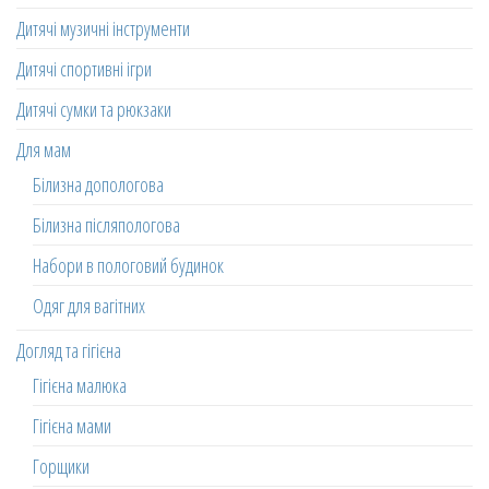
Дитячі музичні інструменти
Дитячі спортивні ігри
Дитячі сумки та рюкзаки
Для мам
Білизна допологова
Білизна післяпологова
Набори в пологовий будинок
Одяг для вагітних
Догляд та гігієна
Гігієна малюка
Гігієна мами
Горщики