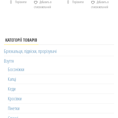
Порівняти
Добавить в
Порівняти
Добавить в
список желаний
список желаний
КАТЕГОРІЇ ТОВАРІВ
Брязкальця, підвіски, прорізувачі
Взуття
Босоніжки
Капці
Кеди
Кросівки
Пінетки