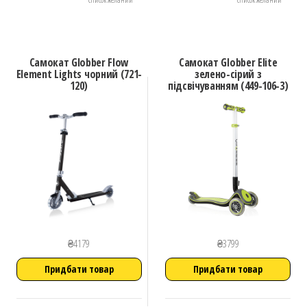
Самокат Globber Flow
Самокат Globber Elite
Element Lights чорний (721-
зелено-сірий з
120)
підсвічуванням (449-106-3)
₴
4179
₴
3799
Придбати товар
Придбати товар