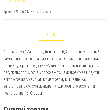
Сравнить
Артикул:
662-110-2
Категорія:
Самокати
ОПИС
Самокати серії Master для дітей віком від 4-х років це унікальний
самокат нового рівня, аналогів не існує!Особливості:самокат має
велику, супер широку деку з м’яким антиковзним покриттям;кермо
регулюється по висоті в 5 положеннях, це дозволить вашій дитині
використовувати самокат і в підлітковому віці;безпечна,
запатентована система складування, для зручного зберігання і
транспортування. Globber
Супутні товари