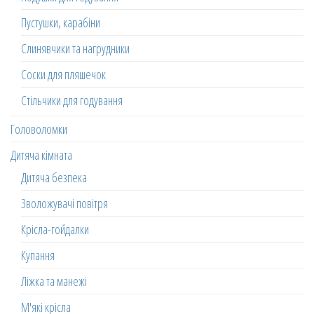
Пустушки, карабіни
Слинявчики та нагрудники
Соски для пляшечок
Стільчики для годування
Головоломки
Дитяча кімната
Дитяча безпека
Зволожувачі повітря
Крісла-гойдалки
Купання
Ліжка та манежі
М'які крісла