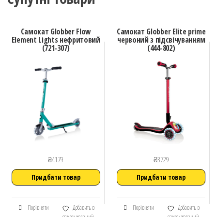
Самокат Globber Flow
Самокат Globber Elite prime
Element Lights нефритовий
червоний з підсвічуванням
(721-307)
(444-802)
₴
4179
₴
3729
Придбати товар
Придбати товар
Порівняти
Добавить в
Порівняти
Добавить в
список желаний
список желаний