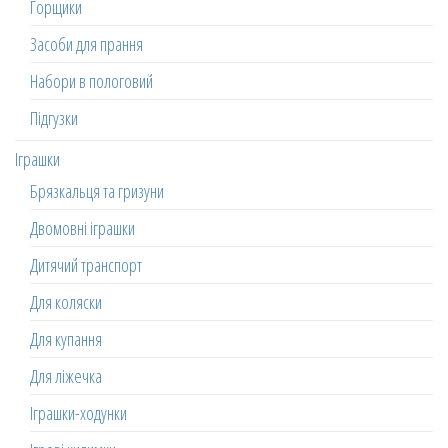
Горщики
Засоби для прання
Набори в пологовий
Підгузки
Іграшки
Брязкальця та гризуни
Двомовні іграшки
Дитячий транспорт
Для коляски
Для купання
Для ліжечка
Іграшки-ходунки