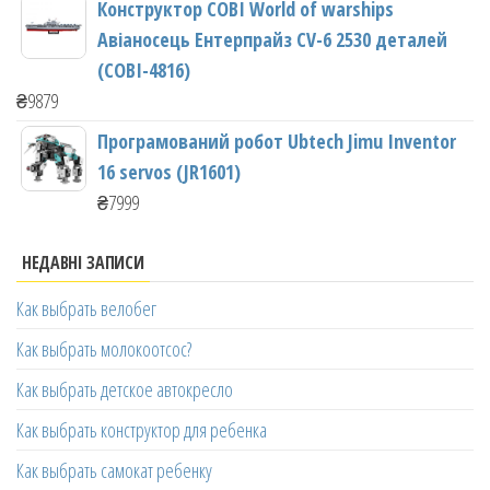
Конструктор COBI World of warships
Авіаносець Ентерпрайз CV-6 2530 деталей
(COBI-4816)
₴
9879
Програмований робот Ubtech Jimu Inventor
16 servos (JR1601)
₴
7999
НЕДАВНІ ЗАПИСИ
Как выбрать велобег
Как выбрать молокоотсос?
Как выбрать детское автокресло
Как выбрать конструктор для ребенка
Как выбрать самокат ребенку