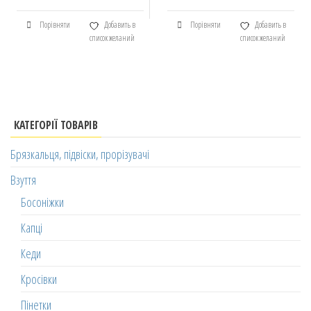
Порівняти
Добавить в
Порівняти
Добавить в
список желаний
список желаний
КАТЕГОРІЇ ТОВАРІВ
Брязкальця, підвіски, прорізувачі
Взуття
Босоніжки
Капці
Кеди
Кросівки
Пінетки