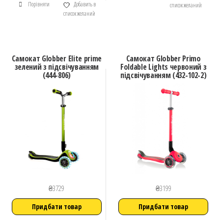
Порівняти
Добавить в
список желаний
список желаний
Самокат Globber Elite prime
Самокат Globber Primo
зелений з підсвічуванням
Foldable Lights червоний з
(444-806)
підсвічуванням (432-102-2)
₴
3729
₴
3199
Придбати товар
Придбати товар