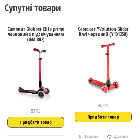
Супутні товари
Самокат Globber Elite prime
Самокат YVolution Glider
червоний з підсвічуванням
Kiwi червоний (Y101258)
(444-802)
₴
2899
₴
3729
Придбати товар
Придбати товар
Порівняти
Добавить в