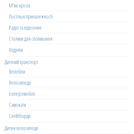
М'які крісла
Постільні приналежності
Радіо та відеоняні
Столики для сповивання
Ходунки
Дитячий транспорт
Велобіги
Велосипеди
Електромобілі
Самокати
Скейтборди
Дитячі велосипеди