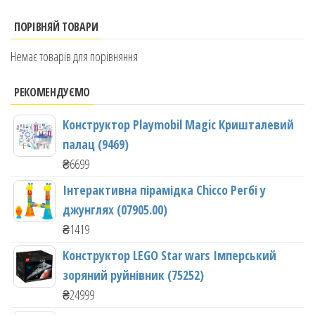
ПОРІВНЯЙ ТОВАРИ
Немає товарів для порівняння
РЕКОМЕНДУЄМО
Конструктор Playmobil Magic Кришталевий
палац (9469)
₴
6699
Інтерактивна пірамідка Chicco Регбі у
джунглях (07905.00)
₴
1419
Конструктор LEGO Star wars Імперський
зоряний руйнівник (75252)
₴
24999