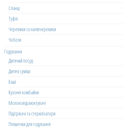
Сланці
Туфлі
Черевики та напівчеревики
Чоботи
Годування
Дитячий посуд
Дитячі суміші
Каші
Кухонні комбайни
Молоковідсмоктувачі
Підігрівачі та стерилізатори
Пляшечки для годування